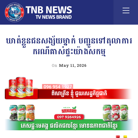
ឃាត់ខ្លួនជនសង្ស័យម្នាក់ បញ្ជូនទៅតុលាការ
ករណីគាស់ផ្ទះយ៉ាងសកម្ម
On
May 11, 2026