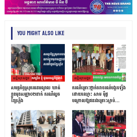
You Might Also Like
សន្តិសុខសង្គម
សន្តិសុខសង្គម
សមត្ថកិច្ចស្រុករតនមណ្ឌល ឃាត់
ករណីគ្រោះថ្នាក់ចរាចរណ៍បង្ករឡើង
ខ្លួនមុខសញ្ញា០២នាក់ ករណីលួច
ដោយឈ្មោះ សាម ម៉ីជូ
ខ្សែភ្លើង
បណ្ដាលឱ្យជនរងគ្រោះស្លាប់…