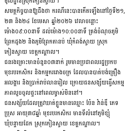
មូលដ្ឋានស្រុកកៀនស្វាយ។
សមត្ថកិច្ចបានឱ្យដឹងថា ករណីនេះបានកើតឡើងនៅថ្ងៃទី២១,
២៣ និង២៤ ខែមេសា ឆ្នាំ២០២៦ វេលាចន្លោះ
ម៉ោង០៩:០០នាទី ដល់ម៉ោង១០:០០នាទី ត្រង់ចំណុចភូមិ
ព្រែកដូង២ និងភូមិព្រែកតានប់ ឃុំកំពង់ស្វាយ ស្រុក
កៀនស្វាយ ខេត្តកណ្ដាល។
ជនរងគ្រោះមានចំនួន០៣នាក់ រួមមានប្រជាពលរដ្ឋប្រកប
មុខរបរកសិករ និងកម្មកររោងចក្រ ដែលបានបាត់បង់គ្រឿង
អលង្ការ និងប្រាក់រាប់លានរៀល ក្រោយជនសង្ស័យធ្វើសកម្ម
ភាពលួចចូលផ្ទះនៅពេលម្ចាស់មិននៅ។
ជនសង្ស័យដែលត្រូវឃាត់ខ្លួនមានឈ្មោះ ប៉ែន វ៉ាន់ឌី ភេទ
ប្រុស អាយុ៣៨ឆ្នាំ មុខរបរកសិករ មានទីលំនៅភូមិខ្សុំ
ឃុំបន្ទាយដែក ស្រុកកៀនស្វាយ ខេត្តកណ្ដាល។