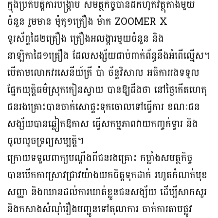
ក្នុងប្រតិបត្តិការបង្ក្រាប សមត្ថកិច្ចបានដកហូតវត្ថុតាងមួយ
ចំនួន រួមមាន ម៉ូតូ១គ្រឿង ម៉ាក ZOOMER X
ទូរស័ព្ទដៃ២គ្រឿង គ្រឿងអលង្ការមួយចំនួន និង
នាឡិកាដៃ១គ្រឿង ដែលសង្ស័យជាប់ពាក់ព័ន្ធនឹងអំពើល្មើស។
បើតាមលោកវរសេនីយ៍ត្រី ប៉ា ច័ន្ទវិសាល អធិការរងទទួល
ផ្នែកយុត្តិធម៌ស្រុកកៀនស្វាយ បានឱ្យដឹងថា នៅថ្ងៃកើតហេតុ
ជនរងគ្រោះបានចាក់សោផ្ទះទុកចោលទៅធ្វើការ ខណៈជន
សង្ស័យបានឆ្លៀតឱកាស ធ្វើសកម្មភាពវាយកញ្ចក់ទ្វារ និង
ចូលលួចទ្រព្យសម្បត្តិ។
ក្រោយទទួលពាក្យបណ្ដឹងពីជនរងគ្រោះ កម្លាំងសមត្ថកិច្ច
បានបើកការស្រាវជ្រាវយ៉ាងយកចិត្តទុកដាក់ រហូតកំណត់មុខ
សញ្ញា និងឈានដល់ការឃាត់ខ្លួនជនសង្ស័យ ដើម្បីសាកសួរ
និងកសាងសំណុំរឿងបញ្ជូនទៅតុលាការ ចាត់ការតាមផ្លូវ