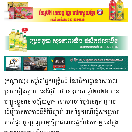
(កណ្ដាល)៖ កម្លាំងផ្នែកយុត្តិធម៌ នៃអធិការដ្ឋាននគរបាល
ស្រុកកៀនស្វាយ នៅថ្ងៃទី០៨ ខែឧសភា ឆ្នាំ២០២៦ បាន
បញ្ជូនខ្លួនជនសង្ស័យម្នាក់ ទៅសាលាដំបូងខេត្តកណ្ដាល
ដើម្បីចាត់ការតាមនីតិវិធីច្បាប់ ពាក់ព័ន្ធករណីធ្វើសកម្មភាព
គាស់ផ្ទះលួចទ្រព្យសម្បត្តិប្រជាពលរដ្ឋយ៉ាងសកម្ម នៅក្នុង