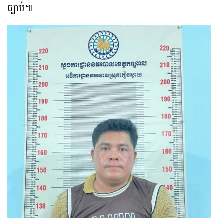
ច្បាប់៕