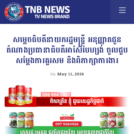
សម្តេចធិបតីនាយករដ្ឋមន្ត្រី អនុញ្ញាតជូន
តំណាងប្រធានាធិបតីអាស៊ែបៃហ្សង់ ចូលជួប
សម្តែងការគួរសម និងពិភាក្សាការងារ
On
May 11, 2026