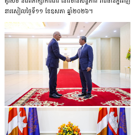
គួរសម និងពិភាក្សាការងារ នៅវិមានសន្តិភាព រាជធានីភ្នំពេញ
នារសៀលថ្ងៃទី១១ ខែឧសភា ឆ្នាំ២០២៦។