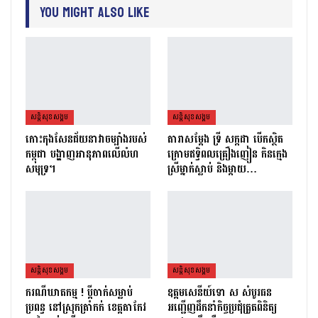
You Might Also Like
សន្តិសុខសង្គម
សន្តិសុខសង្គម
កោះកុងសែនជ័យនាវាចម្បាំងរបស់
តារាសម្ដែង ទ្រី សក្កដា បើកស្ថិត
កម្ពុជា បង្ហាញអានុភាពលើលំហ
ក្រោមឥទ្ធិពលគ្រឿងញៀន កិនក្មេង
សមុទ្រ។
ស្រីម្នាក់ស្លាប់ និងម្ដាយ…
សន្តិសុខសង្គម
សន្តិសុខសង្គម
ករណីឃាតកម្ម ! ប្ដីចាក់សម្លាប់
ឧត្តមសេនីយ៍ទោ ស សំបូរធន
ប្រពន្ធ នៅស្រុកត្រាំកក់ ខេត្តតាកែវ
អញ្ជើញដឹកនាំកិច្ចប្រជុំត្រួតពិនិត្យ​