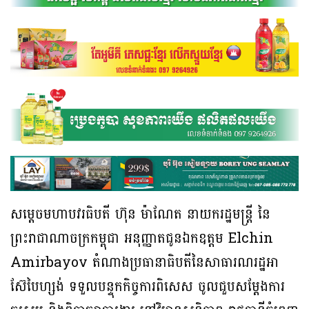
សម្តេចមហាបវរធិបតី ហ៊ុន ម៉ាណែត នាយករដ្ឋមន្ត្រី នៃ
ព្រះរាជាណាចក្រកម្ពុជា អនុញ្ញាតជូនឯកឧត្តម Elchin
Amirbayov តំណាងប្រធានាធិបតីនៃសាធារណរដ្ឋអា
ស៊ែបៃហ្សង់ ទទួលបន្ទុកកិច្ចការពិសេស ចូលជួបសម្តែងការ