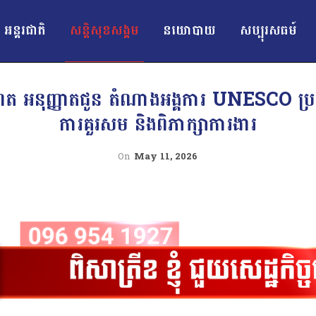
អន្ដរជាតិ
សន្តិសុខសង្គម
នយោបាយ
សប្បុរសធម៍
ណែត អនុញ្ញាតជូន តំណាងអង្គការ UNESCO ប្រចា
ការគួរសម និងពិភាក្សាការងារ
On
May 11, 2026