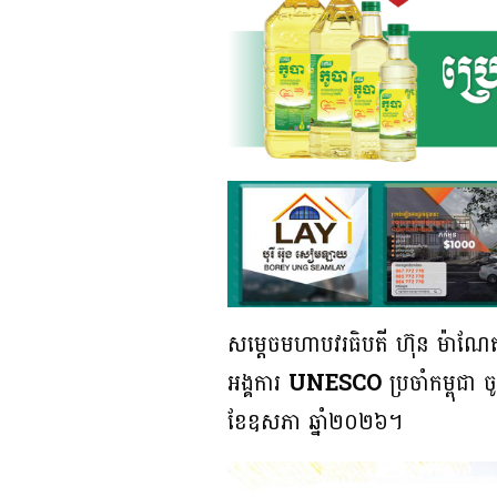
សម្តេចមហាបវរធិបតី ហ៊ុន ម៉ាណែត ន
អង្គការ
UNESCO
ប្រចាំកម្ពុជា
ខែឧសភា ឆ្នាំ២០២៦។