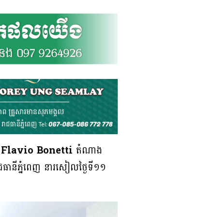
​
Flavio Bonetti
តំណាង
ាជធានីភ្នំពេញ នារសៀលថ្ងៃទី១១