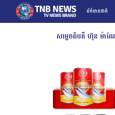
ព័ត៌មានជាតិ
សម្តេចធិបតី ហ៊ុន ម៉ា