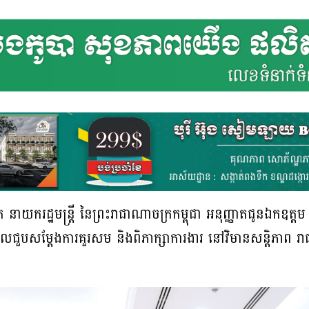
ាយករដ្ឋមន្ត្រី នៃព្រះរាជាណាចក្រកម្ពុជា អនុញ្ញាតជូនឯកឧត្តម
 ចូលជួបសម្តែងការគួរសម និងពិភាក្សាការងារ នៅវិមានសន្តិភាព រ