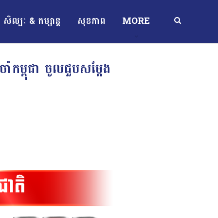
សិល្បៈ & កម្សាន្ត
សុខភាព
MORE
ំកម្ពុជា ចូលជួបសម្តែង