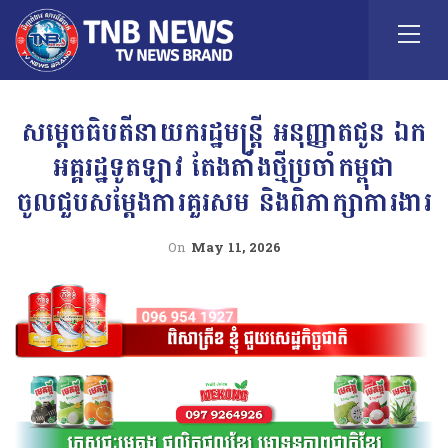
សម្តេចធិបតីនាយករដ្ឋមន្ត្រី អនុញ្ញាតជូន ឯក
អគ្គរដ្ឋទូតឡាវ តែងតាំងថ្មីប្រចាំកម្ពុជា
ចូលជួបសម្តែងការគួរសម និងពិភាក្សាការងារ
On
May 11, 2026