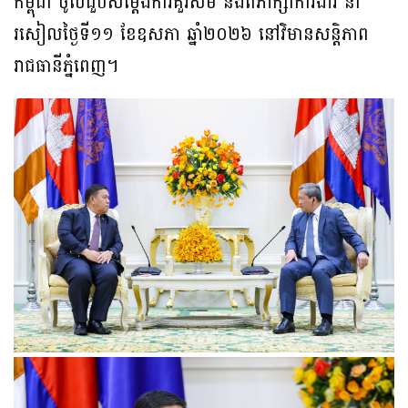
កម្ពុជា ចូលជួបសម្តែងការគួរសម និងពិភាក្សាការងារ នា
រសៀលថ្ងៃទី១១ ខែឧសភា ឆ្នាំ២០២៦ នៅវិមានសន្តិភាព
រាជធានីភ្នំពេញ។