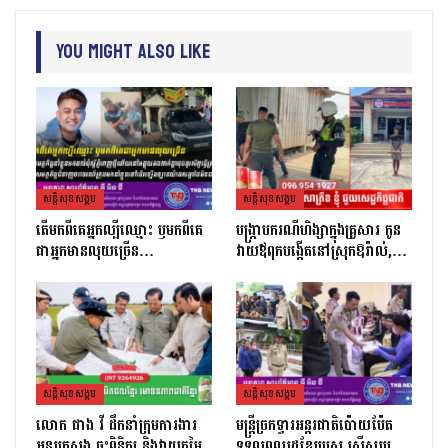
You Might Also Like
សន្តិសុខសង្គម
សន្តិសុខសង្គម
តេីមកពីគេអ្នកល្បីឈ្មោះ​ ឫមកពីគេ
បង្ក្រាបករណីហិង្សាក្នុងគ្រួសារ កូន
ជាអ្នកមានលុយច្រេីន​…
វាយឪពុកបង្កើតនៅស្រុកឱរ៉ាល់,…
សន្តិសុខសង្គម
សន្តិសុខសង្គម
លោក ផាង វី ដឹកនាំក្រុមការងារ
មន្ត្រីច្រកទ្វារអន្តរជាតិប៉ោយប៉ែត
អន្តរក្រសួង ចុះពិនិត្យ និងវាយតម្លៃ
ទទួលពលរដ្ឋខ្មែរប្រុស ស្រីសរុប