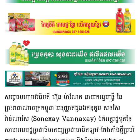
សម្តេចមហាបវរធិបតី ហ៊ុន ម៉ាណែត នាយករដ្ឋមន្ត្រី នៃ
ព្រះរាជាណាចក្រកម្ពុជា អនុញ្ញាតជូនឯកឧត្តម​ សនសៃ
វ៉ាន់ណាសៃ (Sonexay Vannaxay) ឯកអគ្គរដ្ឋទូតនៃ
សាធារណរដ្ឋប្រជាធិបតេយ្យប្រជាមានិតឡាវ តែងតាំងថ្មីប្រចាំ