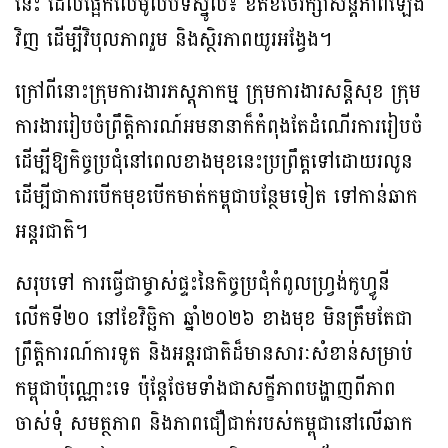
នេះ ដែលផ្អែកលើមូលបទស្នូល៖ ខិតខំថែរក្សាសន្តិភាពឡើង
វិញ ដើម្បីវិបុលភាពរួម និងស្ថិរភាពយូរអង្វែង។
ក្រៅពីនោះក្រុមការងារភស្តុភាកម្ម ក្រុមការងារសន្តិសុខ ក្រុម
ការងាររៀបចំព្រឹត្តិការណ៍អមនានាក៏កំពុងតែដំណើរការរៀបចំ​
ដើម្បីឱ្យកិច្ចប្រជុំនៅពេលខាងមុខនេះប្រព្រឹត្តទៅដោយរលូន​
ដើម្បីជាការបើកមុខបើកមាត់កម្ពុជាបន្ថែមទៀត ទៅកាន់ឆាក
អន្តរជាតិ។
សរុបទៅ ការធ្វើជាម្ចាស់ផ្ទះនៃកិច្ចប្រជុំកំពូលហ្វ្រង់កូហ្វូនី
លើកទី២០ នៅខែវិច្ឆិកា ឆ្នាំ២០២៦ ខាងមុខ មិនត្រឹមតែជា
ព្រឹត្តិការណ៍ការទូត និងអន្តរជាតិដ៏មានសារៈសំខាន់សម្រាប់
កម្ពុជាប៉ុណ្ណោះទេ ប៉ុន្តែថែមទាំងជាសក្ខីភាពបង្ហាញពីភាព
ចាស់ទុំ សមត្ថភាព និងភាពជឿជាក់របស់កម្ពុជានៅលើឆាក