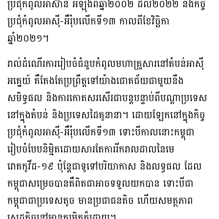
ប្រជុំកំពូលអាស៊ាន អំឡុងពីឆ្នាំ២០០២ ដល់២០២២ និងកិច្ច
ប្រជុំកំពូលអាស៊ី-អឺរ៉ុបលើកទី១៣ កាលពីខែវិច្ឆិកា
ឆ្នាំ២០២១។
រាល់ដំណើរការរៀបចំជំនួបកំពូលមហាគ្រួសារនៅតំបន់អាស៊ី
អគ្នេយ៍ គឺតែងតែប្រព្រឹត្តទៅយ៉ាងជោគជ័យជាមួយនឹង
សមិទ្ធផល និងការកោតសរសើរជាបន្តបន្ទាប់ពីបណ្តាប្រទេស
នៅក្នុងតំបន់ និងប្រទេសដៃគូនានា។ ដោយឡែកនៅក្នុងកិច្ច
ប្រជុំកំពូលអាស៊ី-អឺរ៉ុបលើកទី១៣ ទោះបីកាលនោះកម្ពុជា
រៀបចំបែបនិម្មិតដោយសារតែការរីករាលដាលនៃមេ
រោគកូវីដ-១៩ ប៉ុន្តែជាទូទៅបរិយាកាស និងលទ្ធផល ដែល
កម្ពុជាសម្រេចបានគឺពិតជាអាចទទួលយកបាន ទោះបីជា
កម្ពុជាជាប្រទេសតូច មានប្រជាជនតិច ហើយសមត្ថភាព
សេដ្ឋកិច្ចនៅមានកម្រិតក៏ដោយ។