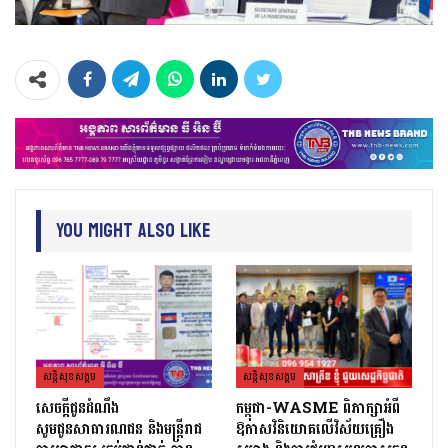
You Might Also Like
សន្តិសុខសង្គម
សន្តិសុខសង្គម
សេចក្ដីជូនដំណឹង
កម្ពុជា-WASME ពិភាក្សាអំពី
សូមជូនសាធារណជន និងមន្ត្រីរាជ
ឱកាសវិនិយោគលើវិស័យគ្រឿង