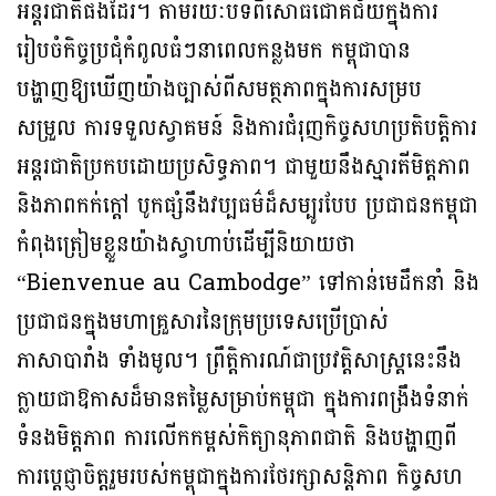
អន្តរជាតិផងដែរ។ តាម​រយៈបទពិសោធជោគជ័យក្នុងការ
រៀបចំកិច្ចប្រជុំកំពូលធំៗនាពេលកន្លងមក កម្ពុជាបាន
បង្ហាញឱ្យឃើញយ៉ាងច្បាស់ពីសមត្ថភាពក្នុងការសម្រប
សម្រួល ការទទួលស្វាគមន៍ និងការជំរុញកិច្ចសហប្រតិបត្តិការ
អន្តរជាតិប្រកបដោយប្រសិទ្ធភាព។ ជាមួយនឹងស្មារតីមិត្តភាព
និងភាពកក់ក្តៅ បូកផ្សំនឹងវប្បធម៌ដ៏សម្បូរបែប ប្រជាជនកម្ពុជា
កំពុងត្រៀមខ្លួនយ៉ាងស្វាហាប់ដើម្បីនិយាយថា
“Bienvenue au Cambodge” ទៅកាន់មេដឹកនាំ និង
ប្រជាជនក្នុងមហាគ្រួសារនៃក្រុមប្រទេសប្រើប្រាស់
ភាសាបារាំង ទាំងមូល។ ព្រឹត្តិការណ៍ជាប្រវត្តិសាស្ត្រនេះនឹង
ក្លាយជាឱកាសដ៏មានតម្លៃសម្រាប់កម្ពុជា ក្នុងការពង្រឹងទំនាក់
ទំនងមិត្តភាព ការលើកកម្ពស់កិត្យានុភាពជាតិ និងបង្ហាញពី
ការប្តេជ្ញាចិត្តរួមរបស់កម្ពុជាក្នុងការថែរក្សាសន្តិភាព កិច្ចសហ