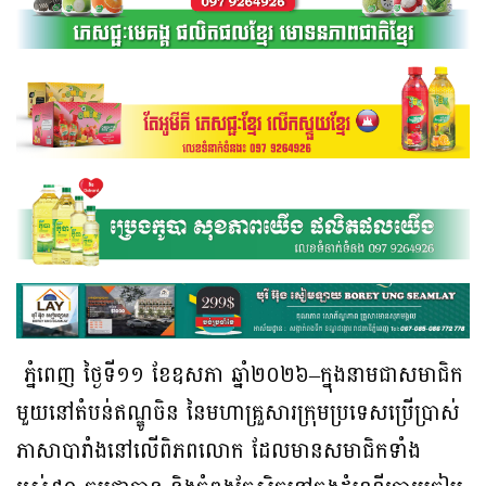
ភ្នំពេញ ថ្ងៃទី១១ ខែឧសភា ឆ្នាំ២០២៦–ក្នុងនាមជាសមាជិក
មួយនៅតំបន់ឥណ្ឌូចិន នៃមហាគ្រួសារក្រុមប្រទេសប្រើប្រាស់
ភាសាបារាំងនៅលើពិភពលោក ដែលមានសមាជិកទាំង