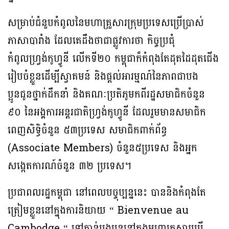
សម្រាប់ជំនួបកំពូលនៃមហាគ្រួសារក្រុមប្រទេសប្រើប្រាស់
ភាសាបារាំង ដែលគេដឹងថាជាផ្លូវការថា កិច្ចប្រជុំ
កំពូលហ្វ្រង់កូហ្វូនី លើកទី២០ កម្ពុជាក៏កំពុងតែដុតដៃដុតជើង
រៀបចំខ្លួនដើម្បីស្វាគមន៍ និងផ្តល់អារម្មណ៍នៃភាពជាបង
ប្អូនជូនថ្នាក់ដឹកនាំ និងគណៈប្រតិភូ​មកពីរដ្ឋ​សមាជិកចំនួន
៩០ នៃអង្គការអន្តរជាតិហ្វ្រង់កូហ្វូនី ដែល​រួម​មាន​សមាជិក​
ពេញសិទ្ធិ​ចំនួន ៥៣ប្រទេស សមាជិកពាក់ព័ន្ធ
(Associate Members) ​ចំនួន៥ប្រទេស និង​អ្នក
សង្កេតការណ៍​ចំនួន ៣២ ប្រទេស។
ប្រជាពលរដ្ឋកម្ពុជា នៅពេលបច្ចុប្បន្ននេះ បាននិងកំពុងតែ
ត្រៀមខ្លួននៅក្នុងការនិយាយ “ Bienvenue au
Cambodge “ ទៅកាន់បងប្អូននៅក្នុងមហាគ្រួសារប្រើ