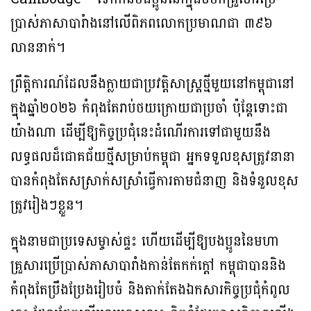
ប្រាស់ភាសាបារំាងនៅលើពិភពលោកប្រមាណជា ៣៩៦
លាននាក់។
ព្រឹត្តិការណ៍ដែលនឹងក្លាយជាប្រវត្តិសាស្រ្តថ្មីមួយនៅកម្ពុជានៅ
ក្នុងឆ្នាំ២០២៦ កំពុងតែរាប់ថយក្រោយជាប្រចាំ ប៉ុន្តែទោះជា
យ៉ាងណា ដើម្បីឱ្យកិច្ចប្រជុំនេះដំណើរការទៅជាមួយនឹង
លទ្ធផលដ៏ជោគជ័យថ្មីសម្រាប់កម្ពុជា អ្នកទទួលខុសត្រូវនានា
បានកំពុងតែសស្រាក់សស្រាំធ្វើការតាមជំនាញ និងទំនួលខុស
ត្រូវរៀងៗខ្លួន។​
ក្នុងនាមជាប្រទេសម្ចាស់ផ្ទះ ហើយដើម្បីឱ្យបងប្អូននៃមហា
គ្រួសារប្រើប្រាស់ភាសាបារាំងកាន់តែកក់ក្តៅ កម្ពុជាបាននិង
កំពុងតែប្រឹងប្រែងរៀបចំ និងតាក់តែងឯកសារកិច្ចប្រជុំកំពូល