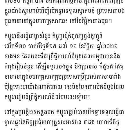
អស់៩០ កម្ពុជាបាន និងកំពុងតែស្ថិតនៅក្នុងដំណើរការត្រៀម
ខ្លួនយ៉ាងស្វាហាប់ដើម្បីបើកទ្វារទទួលស្វាគមន៍ ប្រទេសជាបង
ប្អូននានានៅក្នុងមហាគ្រួសារនេះ នៅខែវិច្ឆិកាខាងមុខ​។
កម្ពុជានឹងធ្វើជាម្ចាស់ផ្ទះ កិច្ចប្រជុំកំពូលហ្វ្រង់កូហ្វូនី
លើកទី២០ ចាប់ពីថ្ងៃទី១៥ ដល់ ១៦ ខែវិចិ្ឆកា ឆ្នាំ២០២៦
ខាងមុខ ដែលនេះគឺជាព្រឹត្តិការណ៍ដំបូងដែលកម្ពុជាបាននិង
កំពុងរៀបចំខ្លួន ដើម្បីទទួលបងប្អូន និងប្រទេស ក៏ដូចជាដៃគូ
នានានៅក្នុងមហាគ្រួសារក្រុមប្រទេសប្រើប្រាស់ភាសាបារាំង
ប៉ុន្តែទោះជាយ៉ាងណាក៏ដោយ នេះមិនមែនជាលើកដំបូងដែល
កម្ពុជារៀបចំព្រឹត្តិការណ៍ធំៗបែបនេះឡើយ។​
នៅក្នុងប្រវត្តិ២៥កន្លងមក កម្ពុជាធ្លាប់បានបើកទ្វារទទួលធ្វើជា
ម្ចាស់ផ្ទះនៃកិច្ចប្រជុំមហាគ្រួសារអាស៊ាន ៣ដង ពោលគឺកិច្ច