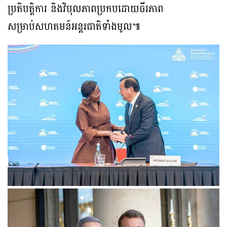
ប្រតិបត្តិការ និងវិបុលភាពប្រកបដោយចីរភាព
សម្រាប់សហគមន៍អន្តរជាតិទាំងមូល៕