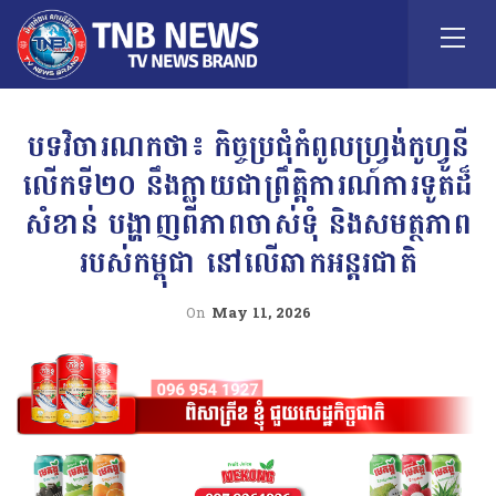
បទវិចារណកថា៖ កិច្ចប្រជុំកំពូលហ្វ្រង់កូហ្វូនី
លើកទី២០ នឹងក្លាយជាព្រឹត្តិការណ៍ការទូតដ៏
សំខាន់ បង្ហាញពីភាពចាស់ទុំ និងសមត្ថភាព
របស់កម្ពុជា នៅលើឆាកអន្តរជាតិ
On
May 11, 2026