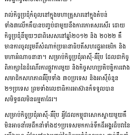
រាល់កិច្ចប្រជុំកំពូលនៅក្នុងមហាគ្រួសារនៅក្នុងតំបន់
ទាំង៣លើកគឺបានបញ្ចប់ជាមួយនឹងការកោតសរសើរ ដោយ
កិច្ចប្រជុំនីមួយៗជាពិសេសនៅឆ្នាំ២០១២ និង ២០២២ គឺ
មានការចូលរួមពីសំណាក់ប្រធានាធិបតីសហរដ្ឋអាមេរិក និង
មហាអំណាចនានា។ សម្រាប់កិច្ចប្រជុំ​អាស៊ី-អឺរ៉ុប ដែលជា​កិច្ច
ពិភាក្សា​នៃ​ដំណើរការ​ផ្លូវការ​មួយ និង​កិច្ចសហប្រតិបត្តិការ​រ​វាង​
សមាជិក​សហភាព​អឺរ៉ុប​ទាំង ៣០ប្រទេស និង​អាស៊ី​ចំនួន
២១ប្រទេស ព្រមទាំង​លេខាធិការ​អាស៊ាន​ក៏ទទួលបាន
សមិទ្ធផលមិនធម្មតាដែរ។​
សម្រាប់កិច្ចប្រជុំ​អាស៊ី-អឺរ៉ុប អ្វីដែលកម្ពុជាសោកស្តាយមួយគឺ
មិនអាចនាំមេដឹកនាំទាំង៥១ប្រទេសមកកាន់ទឹកដីអង្គរដ៏បវរនៃ