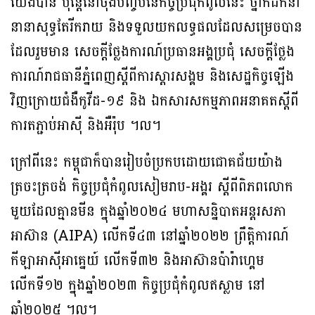
យើងបាន ប៉ុន្តែនៅចុងបញ្ចប់នៃកិច្ចប្រជុំកំពូលនេះ ថ្នាក់ដឹកនាំ
នានាសុទ្ធតែរីករាយ និងទទួលយកលទ្ធផលដែលសម្រេចបាន
ដែលរួមមាន សេចក្តីថ្លែងការណ៍ប្រធានអង្គប្រជុំ សេចក្តីថ្លែង
ការណ៍រាជធានីភ្នំពេញស្តីពីការស្តារសង្គម និងសេដ្ឋកិច្ចឡើង
វិញក្រោយជំងឺកូវីដ-១៩ និង ឯកសារសកម្មភាព​អនាគតស្តីពី
ការតភ្ជាប់អាស៊ី និងអឺរ៉ុប ។ល។
ក្រៅពីនេះ កម្ពុជាក៏បានរៀបចំប្រកបដោយជោគជ័យយ៉ាង
ត្រចះត្រចង់ កិច្ចប្រជុំកំពូលសៀមរាប-អង្គរ ស្តីពីពិភពលោក
មួយដែលគ្មានមីន ក្នុងឆ្នាំ២០២៤ មហាសន្និបាតអន្តរសភា
អាស៊ាន (AIPA) លើកទី៤៣ នៅឆ្នាំ២០២២ ព្រឹត្តិការណ៍
កីឡាអាស៊ីអាគ្នេយ៍ លើកទី៣២ និងអាស៊ានប៉ារ៉ាហ្គេម
លើកទី១២ ក្នុងឆ្នាំ២០២៣ កិច្ចប្រជុំកំពូលឥស្លាម នៅ
ឆ្នាំ២០២៥ ។ល។