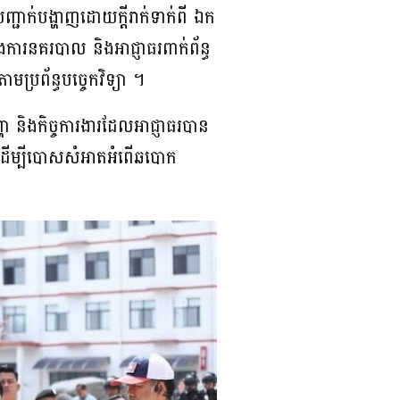
ញ្ជាក់បង្ហាញដោយក្តីរាក់ទាក់ពី ឯក
ការនគរបាល និងអាជ្ញាធរពាក់ព័ន្ធ
ាមប្រព័ន្ធបចេ្ចកវិទ្យា ។
 និងកិច្ចការងារដែលអាជ្ញាធរបាន
ទ្យា ដើម្បីបោសសំអាតអំពើឆបោក