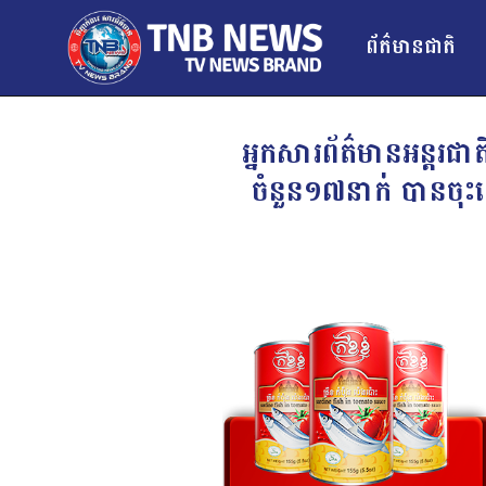
ព័ត៌មានជាតិ
អ្នកសារព័ត៌មានអន្តរជ
ចំនួន១៧នាក់ បានចុះ