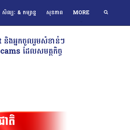
សិល្បៈ & កម្សាន្ត
សុខភាព
MORE
 និងអ្នកចូលរួមសំខាន់ៗ
Scams ដែលសមត្ថកិច្ច