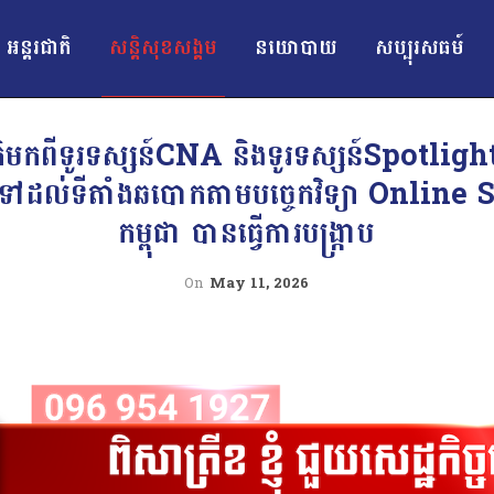
អន្ដរជាតិ
សន្តិសុខសង្គម
នយោបាយ
សប្បុរសធម៍
ាតិមកពីទូរទស្សន៍CNA និងទូរទស្សន៍Spotlight
ទៅដល់ទីតាំងឆបោកតាមបច្ចេកវិទ្យា Online 
កម្ពុជា បានធ្វើការបង្រ្កាប
On
May 11, 2026