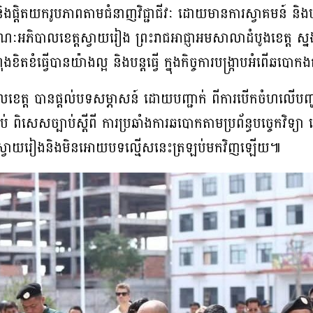
និងផ្តិតយករូបភាពតាមជំនាញវិជ្ជាជីវៈ ដោយមានការស្វាគមន៍ និងប
ៈអភិបាលខេត្តស្វាយរៀង ព្រះរាជអាជ្ញាអមសាលាដំបូងខេត្ត ស្នង
ុងខិតខំធ្វើបានយ៉ាងល្អ និងបន្តធ្វើ ក្នុងកិច្ចការបង្រ្កាបអំពើឆបោកងត
ខេត្ត បានផ្តល់បទសម្ភាសន៍ ដោយបញ្ជាក់ ពីការបើកចំហលើបញ្ហា
បាប់ ពិសេសច្បាប់ស្តីពី ការប្រឆាំងការឆបោកតាមប្រព័ន្ធបច្ចេកវិ
ស្វាយរៀងនិងមិនអោយបទល្មើសនេះត្រឡប់មកវិញឡើយ៕