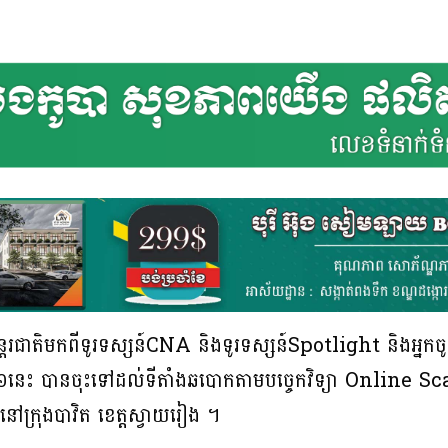
អន្តរជាតិមកពីទូរទស្សន៍CNA និងទូរទស្សន៍Spotlight និងអ្នក
២៦នេះ បានចុះទៅដល់ទីតាំងឆបោកតាមបច្ចេកវិទ្យា Online Scam
ប់ នៅក្រុងបាវិត ខេត្តស្វាយរៀង ។