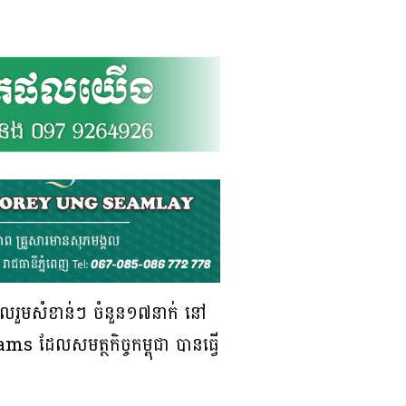
ចូលរួមសំខាន់ៗ ចំនួន១៧នាក់ នៅ
s ដែលសមត្ថកិច្ចកម្ពុជា បានធ្វើ