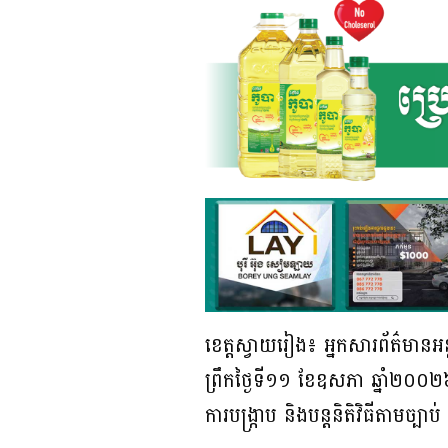
ខេត្តស្វាយរៀង៖ អ្នកសារព័ត៌មាន
ព្រឹកថ្ងៃទី១១ ខែឧសភា ឆ្នាំ២០០
ការបង្រ្កាប និងបន្តនិតិវិធីតាមច្បា