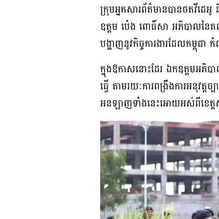
ក្រុមអ្នកសារព័ត៌មានបានថតវីដេអូ 
ឧត្តម ប៉េង ពោធិ៍សា អភិបាលនៃគណ
បង្ហាញនូវកិច្ចការងារដែលកម្ពុជា កំព
ក្នុងឱកាសនោះដែរ ឯកឧត្តមអភិបាល
ធ្វើ តាមរយៈការពង្រឹងការអនុវត្តច្
អនឡាញទាំងនេះអោយអស់ពីខេត្ត