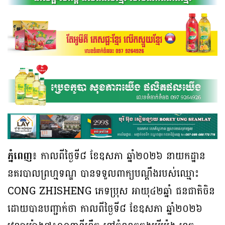
ភ្នំពេញ៖
កាលពីថ្ងៃទី៨ ខែឧសភា ឆ្នាំ២០២៦ នាយកដ្ឋាន
នគរបាលព្រហ្មទណ្ឌ បានទទួលពាក្យបណ្តឹងរបស់ឈ្មោះ
CONG ZHISHENG ភេទប្រុស អាយុ៤២ឆ្នាំ ជនជាតិចិន
ដោយបានបញ្ជាក់ថា កាលពីថ្ងៃទី៨ ខែឧសភា ឆ្នាំ២០២៦