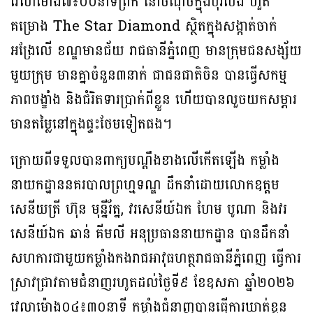
វេលាម៉ោង៧៖០០នាទីព្រឹក នៅចំណុចក្នុងបុរីប៉េង ហួត
គម្រោង The Star Diamond ស្ថិតក្នុងសង្កាត់ចាក់
អង្រែលើ ខណ្ឌមានជ័យ រាជធានីភ្នំពេញ មានក្រុមជនសង្ស័យ
មួយក្រុម មានគ្នាចំនួន៣នាក់ ជាជនជាតិចិន បានធ្វើសកម្ម
ភាពបង្ខាំង និងជំរិតទារប្រាក់ពីខ្លួន ហើយបានលួចយកសម្ភារ
មានតម្លៃនៅក្នុងផ្ទះថែមទៀតផង។
ក្រោយពីទទួលបានពាក្យបណ្តឹងខាងលើកើតឡើង កម្លាំង
នាយកដ្ឋាននគរបាលព្រហ្មទណ្ឌ ដឹកនាំដោយលោកឧត្តម
សេនីយត្រី ហ៊ុន មុន្នីរ័ត្ន, វរសេនីយ៍ឯក ហែម បូណា និងវរ
សេនីយ៍ឯក ឆាន់ គីមលី អនុប្រធាននាយកដ្ឋាន បានដឹកនាំ
សហការជាមួយកម្លាំងកងរាជអាវុធហត្ថរាជធានីភ្នំពេញ ធ្វើការ
ស្រាវជ្រាវតាមជំនាញរហូតដល់ថ្ងៃទី៩ ខែឧសភា ឆ្នាំ២០២៦
វេលាម៉ោង០៤៖៣០នាទី កម្លាំងជំនាញបានធ្វើការឃាត់ខ្លួន