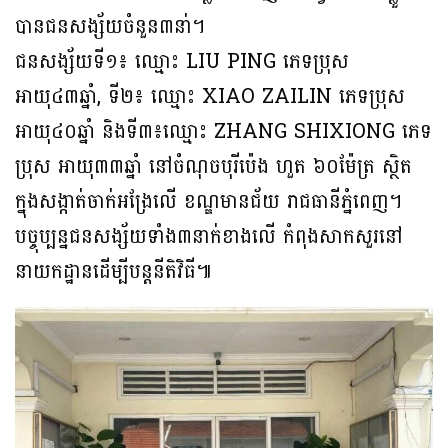
បានជនសង្ស័យចំនួន៣នា់។
ជនសង្ស័យទី១៖ ឈ្មោះ LIU PING ភេទប្រុស
អាយុ៤៣ឆ្នាំ, ទី២៖ ឈ្មោះ XIAO ZAILIN ភេទប្រុស
អាយុ៤០ឆ្នាំ និងទី៣៖ឈ្មោះ ZHANG SHIXIONG ភេទ
ប្រុស អាយុ៣៣ឆ្នាំ នៅចំណុចបុរីប៉េង ហួត ៦០ម៉ែត្រ ស្ថិត
ក្នុងសង្កាត់ចាក់អង្រែលើ ខណ្ឌមានជ័យ រាជធានីភ្នំពេញ។
បច្ចុប្បន្នជនសង្ស័យទាំង៣នាក់ខាងលើ កំពុងសាកសួរនៅ
នាយកដ្ឋានដើម្បីបន្តនីតិវិធី៕