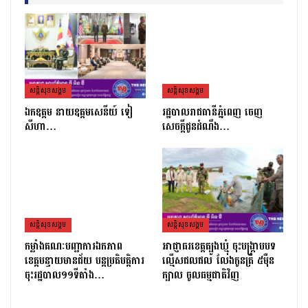
សន្តិសុខសង្គម
សន្តិសុខសង្គម
ឯកឧត្តម នាយឧត្តមសេនីយ៍ ទៀ
រដ្ឋបាលរាជធានីភ្នំពេញ ចេញ
សីហា…
សេចក្តីជូនដំណឹង…
សន្តិសុខសង្គម
សន្តិសុខសង្គម
កម្លាំងគណៈបញ្ជាការឯកភាព
អាជ្ញាធរខេត្តត្បូងឃ្មុំ ចុះបង្ក្រាបបទ
ខេត្ដបន្ទាយមានជ័យ បន្ដប្រតិបត្ដិការ
ល្មើសជលផល លែងកូនត្រី ៥ម៉ឺន
ចុះរដ្ឋបាល១១ទីតាំង…
ក្បាល ចូលធម្មជាតិវិញ