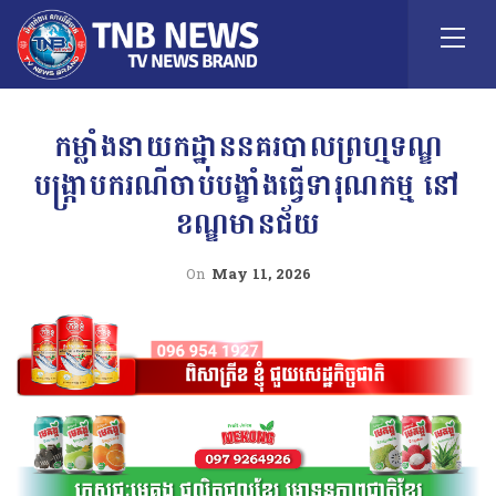
កម្លាំងនាយកដ្ឋាននគរបាលព្រហ្មទណ្ឌ
បង្ក្រាបករណីចាប់បង្ខាំងធ្វើទារុណកម្ម នៅ
ខណ្ឌមានជ័យ
On
May 11, 2026