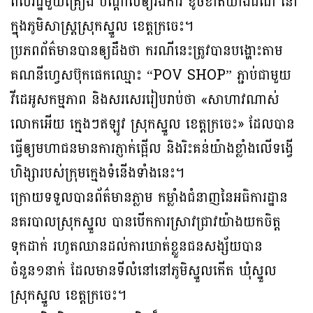
ពលរដ្ឋមួយគ្រឿង បណ្ដាលឲ្យរងការ ខូចខាតយ៉ាងដំណំ នៅ
ក្នុងភូមិសាស្ត្រស្រុកស្នួល ខេត្តក្រចេះ។
ប្រភពព័ត៌មានបានឲ្យដឹងថា ករណីនេះត្រូវបានបង្ហោះតាម
គណនីហ្វេសប៊ុកផេកឈ្មោះ “POV SHOP” ភ្ជាប់ជាមួយ
វីដេអូសកម្មភាព និងសរសេររៀបរាប់ថា «សាហាវណាស់
លោកអើយ ក្មេងៗឥឡូវ ស្រុកស្នួល ខេត្តក្រចេះ» ដែលបាន
ធ្វើឲ្យមហាជនមានការភ្ញាក់ផ្អើល និងរិះគន់យ៉ាងខ្លាំងលើទង្វើ
ហិង្សារបស់ក្រុមក្មេងទំនើងទាំងនេះ។
ក្រោយទទួលបានព័ត៌មានភ្លាម កម្លាំងជំនាញនៃអធិការដ្ឋាន
នគរបាលស្រុកស្នួល បានបើកការស្រាវជ្រាវយ៉ាងយកចិត្ត
ទុកដាក់ រហូតឈានដល់ការឃាត់ខ្លួនជនសង្ស័យបាន
ចំនួន១នាក់ ដែលមានទីលំនៅនៅភូមិស្នួលកើត ឃុំស្នួល
ស្រុកស្នួល ខេត្តក្រចេះ។