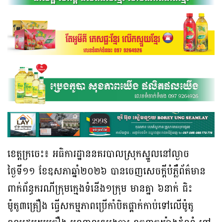
ខេត្តក្រចេះ៖ អធិការដ្ឋាននគរបាលស្រុកស្នួលនៅល្ងាច
ថ្ងៃទី១១ ខែឧសភាឆ្នាំ២០២៦ បានចេញសេចក្តីបំភ្លឺព័ត៌មាន
ពាក់ព័ន្ធករណីក្រុមក្មេងទំនើង១ក្រុម មានគ្នា ៦នាក់ ជិះ
ម៉ូតូ៣គ្រឿង ធ្វើសកម្មភាពប្រើកាំបិតផ្គាក់កាប់ទៅលើម៉ូតូ