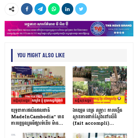
You Might Also Like
សន្តិសុខសង្គម
សន្តិសុខសង្គម
យុទ្ធនាការផលិតផលជាតិ
ឯកឧត្តម នេត្រ ភក្ត្រា៖ ការបង្កើត
MadeInCambodia” មាន
ស្ថានភាពជាក់ស្តែងនៅលើដី
ការបន្តចូលរួមពីផ្សារទំនើប ម៉ាត…
(fait accompli)…