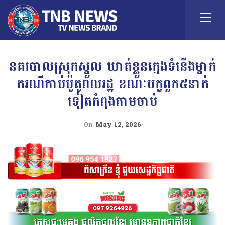
នគរបាលស្រុកស្នួល ឃាត់ខ្លួនក្មេងទំនើងម្នាក់
ករណីកាប់ម៉ូតូពលរដ្ឋ ខណៈបក្ខពួក៥នាក់
ទៀតកំពុងតាមចាប់
On
May 12, 2026