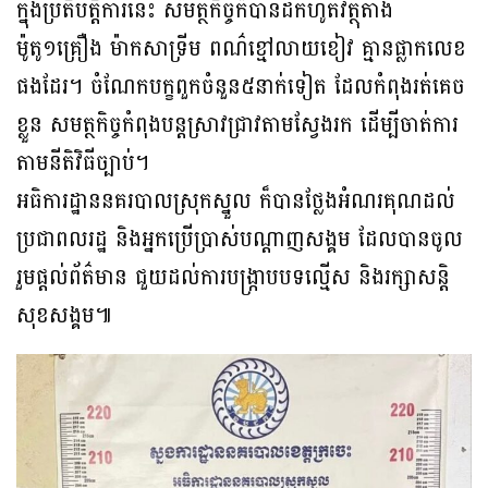
ក្នុងប្រតិបត្តិការនេះ សមត្ថកិច្ចក៏បានដកហូតវត្ថុតាង
ម៉ូតូ១គ្រឿង ម៉ាកសាទ្រីម ពណ៌ខ្មៅលាយខៀវ គ្មានផ្លាកលេខ
ផងដែរ។ ចំណែកបក្ខពួកចំនួន៥នាក់ទៀត ដែលកំពុងរត់គេច
ខ្លួន សមត្ថកិច្ចកំពុងបន្តស្រាវជ្រាវតាមស្វែងរក ដើម្បីចាត់ការ
តាមនីតិវិធីច្បាប់។
អធិការដ្ឋាននគរបាលស្រុកស្នួល ក៏បានថ្លែងអំណរគុណដល់
ប្រជាពលរដ្ឋ និងអ្នកប្រើប្រាស់បណ្ដាញសង្គម ដែលបានចូល
រួមផ្តល់ព័ត៌មាន ជួយដល់ការបង្ក្រាបបទល្មើស និងរក្សាសន្តិ
សុខសង្គម៕