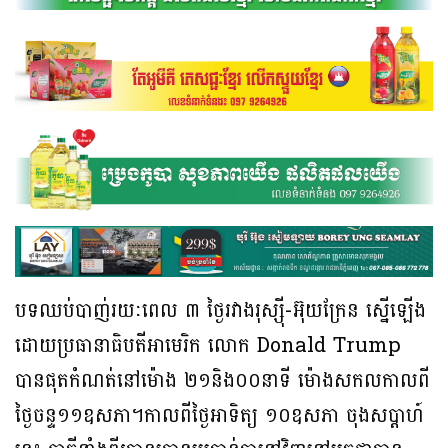
បទឈប់បាញ់រយៈពេល ៣ ថ្ងៃរវាងរុស្ស៊ី-​​អ៊ុយក្រែន ស្នើឡើង
ដោយប្រធានាធិបតីអាមេរិក លោក Donald Trump
បានផុតកំណត់នៅ​​​ម៉ោង​ ២១​និង​០០​នាទី​ ​ម៉ោងសកលកាលពី​
ថ្ងៃ​ចន្ទ​១១​​ឧសភា​។កាលពី​ថ្ងៃអាទិត្យ​​ ​១០​​ឧសភា ចុងសប្ដាហ៍