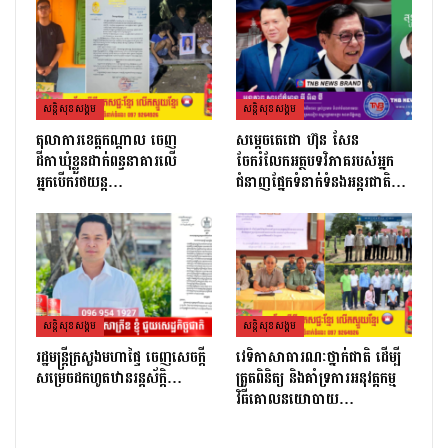
សន្តិសុខសង្គម
សន្តិសុខសង្គម
តុលាការខេត្តកណ្ដាល ចេញ
សម្តេចតេជោ ហ៊ុន សែន
ដីកាឃុំខ្លួនដាក់ពន្ធនាគារលើ
ចែករំលែកអត្ថបទវិភាគរបស់អ្នក
អ្នកបើករថយន្ត…
ជំនាញផ្នែកទំនាក់ទំនងអន្តរជាតិ…
សន្តិសុខសង្គម
សន្តិសុខសង្គម
រដ្ឋមន្ដ្រីក្រសួងមហាផ្ទៃ ចេញសេចក្តី
វេទិកាសាធារណៈថ្នាក់ជាតិ ដើម្បី
សម្រេចដកហូតឋានរន្តស័ក្តិ…
ត្រួតពិនិត្យ និងគាំទ្រការអនុវត្តកម្ម
វិធីគោលនយោបាយ…