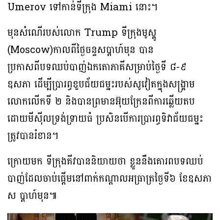
Umerov ទៅកាន់ទីក្រុង Miami នោះ​​។​​​
មុនសំណើរបស់លោក Trump ទីក្រុងមូស្គូ
(Moscow)កាលពីថ្ងៃចន្ទសប្ដាហ៍មុន​ បាន
ប្រកាសពីបទឈប់បាញ់ឯកតោភាគីសម្រាប់ថ្ងៃទី ៨-៩ ​
ឧសភា ដើម្បីប្រារព្ធខួប​ជ័យជម្នះរបស់សូវៀតក្នុងសង្គ្រាម
លោកលើកទី ២ និងបានព្រមានអ៊ុយក្រែនពីការឆ្លើយតប
ដោយមីស៊ីលទ្រង់ទ្រាយ​ធំ​​ ប្រសិនបើការប្រារព្ធទិវាជ័យជម្នះ​
ត្រូវបានរំខាន។​​​​​​​ ​
ក្រោយមក ទីក្រុងគី​វបាននិយាយថា ខ្លួននឹងគោរពបទឈប់
បាញ់ដែលចាប់ផ្តើមនៅពាក់កណ្តាលអធ្រាត្រថ្ងៃទី​​៦​ ខែឧសភា​
ស ប្ដាហ៍​មុន​៕