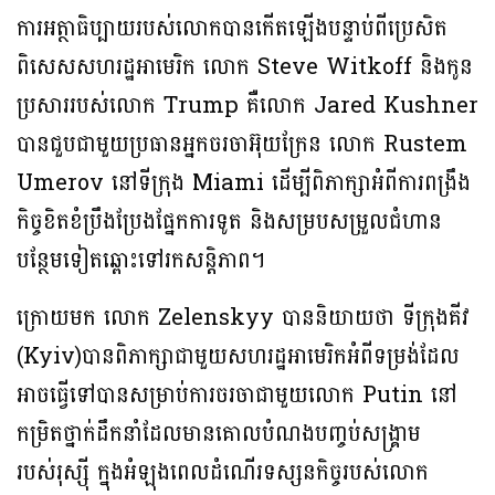
ការអត្ថាធិប្បាយ​​រប​ស់លោកបានកើតឡើងបន្ទាប់ពី​ប្រេសិត​
ពិសេសសហរដ្ឋអាមេរិក លោក Steve Witkoff និងកូន
ប្រសាររបស់លោក Trump គឺលោក Jared Kushner
បានជួបជាមួយប្រធានអ្នកចរចាអ៊ុយក្រែន លោក Rustem
Umerov នៅទីក្រុង Miami ដើម្បីពិភាក្សាអំពីការពង្រឹង
កិច្ចខិតខំប្រឹងប្រែងផ្នែកការទូត និងសម្របសម្រួលជំហាន
បន្ថែមទៀតឆ្ពោះទៅរកសន្តិភាព។
ក្រោយមក លោក Zelenskyy បាននិយាយថា ទីក្រុងគី​​វ ​
(​Kyiv)បានពិភាក្សាជាមួយសហរដ្ឋអាមេរិកអំពីទម្រង់ដែល
អាចធ្វើទៅបានសម្រាប់ការចរចាជាមួយលោក Putin ​នៅ
កម្រិតថ្នាក់ដឹកនាំដែលមានគោលបំណងបញ្ចប់សង្គ្រាម
របស់រុស្ស៊ី​ ក្នុងអំឡុងពេលដំណើរទស្សនកិច្ចរបស់លោក