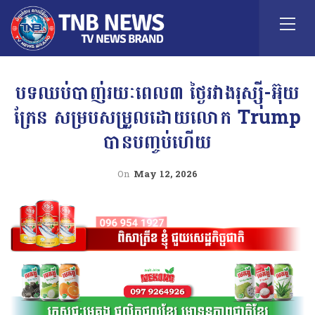
បទឈប់បាញ់រយៈពេល៣ ថ្ងៃរវាងរុស្ស៊ី-អ៊ុយ
ក្រែន សម្របសម្រួលដោយលោក Trump
បានបញ្ចប់​ហើយ​​​
On
May 12, 2026