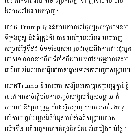
នេះ ភាគីទាំងពីរបានចោទប្រកាន់គ្នាទៅវិញទៅមកថាបាន
រំលោភលើបទឈប់បាញ់។
លោក Trump បាននិយាយកាលពីថ្ងៃសុក្រ​សប្ដាហ៍មុន​​​​ថា
ទីក្រុងមូស្គូ និងទីក្រុងគី​វ បានយល់ព្រមលើបទឈប់បាញ់
សម្រាប់ថ្ងៃទី៩​​ដល់​១១​ខែឧសភា រួមជាមួយនឹងការដោះដូរអ្នក
ទោស​១.០០០​នាក់ពី​ភាគីទាំងពីរ​​ដោយហៅ​​​សកម្មភាព​​នេះថា
ជាជំហានដែលអាចធ្វើទៅបាន​​ឆ្ពោះទៅរកការបញ្ចប់សង្គ្រាម។​​​​​​ ​​​
លោកTrump និយាយថា សង្ឃឹមថាការ​​​ផ្អាក​ប្រយុទ្ធ​គ្នា​​ដ៏ខ្លី
នេះជាការចាប់ផ្តើមនៃការបញ្ចប់សង្គ្រាមដ៏អូស​បន្លាយ​ ដ៏
សាហាវ និងប្រយុទ្ធគ្នាយ៉ាងស្វិតស្វាញ​។ការចរចាកំពុងបន្ត
លើការបញ្ចប់ជម្លោះដ៏ធំបំផុតចាប់តាំងពីសង្គ្រាមលោក
លើកទី២ ហើយពួកលោក​​កំពុងខិតជិត​​​ដល់ជារៀងរាល់ថ្ងៃ។ ​​​​