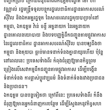
បញ្ជាក់ប្រាប់ ក្រោយជំនួបរវាងឯកឧត្តមបណ្ឌិត ម៉ៅ ហា
វណ្ណាល់ រដ្ឋមន្ត្រីទទួលបន្ទុករដ្ឋលេខាធិការដ្ឋានអាកាសចរណ៍
ស៊ីវិល និងឯកអគ្គរដ្ឋទូត នៃសាធារណរដ្ឋគុយបាប្រចាំនៅ
កម្ពុជា, ឯកឧត្តម វ៉ាន់ ចន្ទី អគ្គនាយក នៃអគ្គនាយក
ដ្ឋានគោលនយោបាយ និងបទបញ្ញត្តិដឹកជញ្ជូនតាមផ្លូវអាកាស
នៃរដ្ឋលេខាធិការ ដ្ឋានអាកាសចរណ៍ស៊ីវិល បានបឲ្យដឹងថា
កម្ពុជា និងគុយបា ធ្លាប់មានទនាក់ទំនងគ្នាជាយូរហើយ ប៉ុន្តែ
នៅពេលនេះ ប្រទេសទំាងពីរ កំពុងជំរុញឱ្យមានកិច្ចព្រម
ព្រៀងលើសេវាកម្មដឹកជញ្ជូនតាមផ្លូវអាកាស ដើម្បីបង្កើន
ទំនាក់ទំនង ការផ្លាស់ប្តូរវប្បធម៌ និងទំនាក់ទំនងរវាងប្រជាជន
និងប្រជាជន។
ឯកឧត្តម បានបន្តទៀតថា ក្រៅពីនេះ ប្រទេសទំាងពីរ ក៏នឹង
ជំរុញឱ្យមានអ្នកជំនាញការបន្ថែម ដើម្បីស្វែងរកនូវកិច្ចសហ