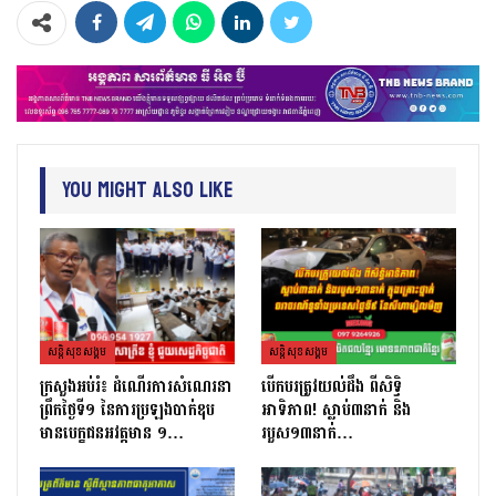
You Might Also Like
សន្តិសុខសង្គម
សន្តិសុខសង្គម
ក្រសួងអប់រំ៖ ដំណើរការសំណេរនា
បើកបរត្រូវយល់ដឹង ពីសិទ្ធិ
ព្រឹកថ្ងៃទី១ នៃការប្រឡងបាក់ឌុប
អាទិភាព! ស្លាប់៣នាក់ និង
មានបេក្ខជនអវត្តមាន ១…
របួស១៣នាក់…