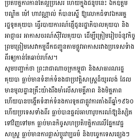
ប្រតិបត្តិការកាន់តែល្អប្រសើរ ហើយក្នុងជំនួបនេះ ឯកឧត្តម
បណ្ឌិត ម៉ៅ ហាវណ្ណាល់ ក៏បានស្នើ ឱ្យលោកជំទាវឯកអគ្គ
រដ្ឋទូតគុយបា ធ្វើរបាយការណ៍ផ្ញើជូនរដ្ឋាភិបាលគុយបា និង
អាជ្ញាធរ អាកាសចរណ៍ស៊ីវិលគុយបា ដើម្បីត្រៀមរៀបចំនូវកិច្ច
ព្រមព្រៀមសេវាកម្មដឹកជញ្ជូនតាមផ្លូវអាកាសរវាងប្រទេសទំាង
ពីរឲ្យកាន់តែឆាប់រហ័ស។
សូមបញ្ជាក់ថា ព្រះរាជាណាចក្រកម្ពុជា និងសាធារណរដ្ឋ
គុយបា ធ្លាប់មានទំនាក់ទំនងជាប្រវត្តិសាស្ត្រដ៏យូរលង់ ដែល
មានមូលដ្ឋានគ្រឹះយ៉ាងរឹងមាំលើសាមគ្គីភាព និងមិត្តភាព
ហើយបានបង្កើតទំនាក់ទំនងការទូតជាផ្លូវការតាំងពីឆ្នាំ១៩៦០
ហើយប្រទេសទាំងពីរ ធ្លាប់បានផ្តល់អាហារូបករណ៍ឱ្យនិស្សិត
ទៅវិញទៅមក ធ្លាប់មានកិច្ចសហប្រតិបត្តិការលើផ្នែកវេជ្ជ
សាស្ត្រ ធ្លាប់មានការផ្លាស់ប្តូរវប្បធម៌ និងបច្ចេកទេសផ្សេងៗ