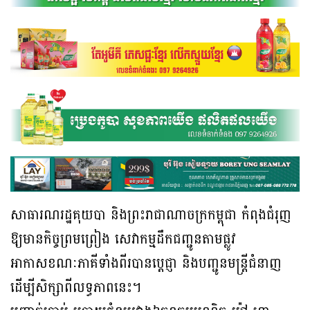
សាធារណរដ្ឋគុយបា និងព្រះរាជាណាចក្រកម្ពុជា កំពុងជំរុញ
ឱ្យមានកិច្ចព្រមព្រៀង សេវាកម្មដឹកជញ្ជូនតាមផ្លូវ
អាកាសខណៈភាគីទាំងពីរបានប្តេជ្ញា និងបញ្ជូនមន្ត្រីជំនាញ
ដើម្បីសិក្សាពីលទ្ធភាពនេះ។