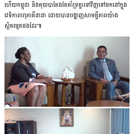
ហើយកម្ពុជា និងគុយបាតែងតែគាំទ្រគ្នាទៅវិញទៅមកនៅក្នុង
វេទិកាពហុភាគីនានា ដោយបានបង្ហាញសាមគ្គីភាពយ៉ាង
ស្អិតរមួតផងដែរ៕