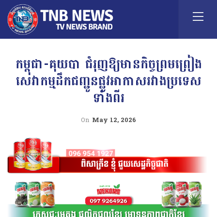
កម្ពុជា-គុយបា ជំរុញឱ្យមានកិច្ចព្រមព្រៀង
សេវាកម្មដឹកជញ្ជូនផ្លូវអាកាសរវាងប្រទេស
ទាំងពីរ
On
May 12, 2026