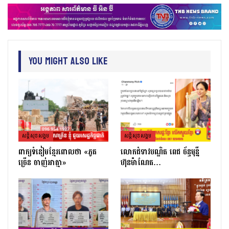
You Might Also Like
សន្តិសុខសង្គម
សន្តិសុខសង្គម
ពាក្យទំនៀមខ្មែរពោលថា «ភូត
លោកជំទាវបណ្ឌិត ពេជ ច័ន្ទមុន្នី
ច្រើន ចាញ់អាត្មា»
ហ៊ុនម៉ាណែត…