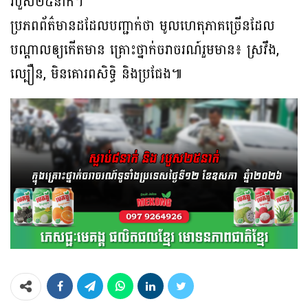
របួស២៥នាក់។
ប្រភពព័ត៌មានដដែលបញ្ជាក់ថា មូលហេតុភាគច្រើនដែល
បណ្ដាលឲ្យកើតមាន គ្រោះថ្នាក់ចរាចរណ៍រួមមាន៖ ស្រវឹង,
ល្បឿន, មិនគោរពសិទិ្ធ និងប្រជែង៕