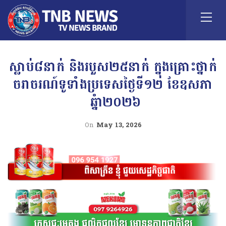
ស្លាប់៨នាក់ និងរបួស២៥នាក់ ក្នុងគ្រោះថ្នាក់
ចរាចរណ៍ទូទាំងប្រទេសថ្ងៃទី១២ ខែឧសភា
ឆ្នំា២០២៦
On
May 13, 2026