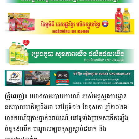
(ភ្នំពេញ)៖
យោងតាមរបាយការណ៍ របស់អគ្គស្នងការដ្ឋាន
នគរបាលជាតិឲ្យដឹងថា នៅថ្ងៃទី១២ ខែឧសភា ឆ្នាំ២០២៦
មានករណីគ្រោះថ្នាក់ចរាចរណ៍ នៅទូទាំងប្រទេសកើតឡើង
ចំនួន៩លើក បណ្ដាលឲ្យមនុស្សស្លាប់៨នាក់ និង