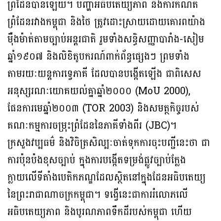
ព្រំដែនបានឡើយ។ បញ្ហាអធិបតេយ្យភាព និងការកំណត់
ព្រំដែនរវាងកម្ពុជា និងថៃ ត្រូវដោះស្រាយដោយគោរពយ៉ាង
ម៉ឺងម៉ាត់តាមច្បាប់អន្តរជាតិ រួមទាំងសន្ធិសញ្ញាបារាំង-សៀម
ឆ្នាំ១៩០៧ និងលិខិតូបករណ៍ពាក់ព័ន្ធផ្សេងៗ ព្រមទាំង
តាមរយៈយន្តការទ្វេភាគី ដែលបានបង្កើតឡើង ជាពិសេស
អនុស្សរណៈយោគយល់គ្នាឆ្នាំ២០០០ (MoU 2000),
ផែនការមេឆ្នាំ២០០៣ (TOR 2003) និងសមត្ថកិច្ចរបស់
គណៈកម្មការចម្រុះព្រំដែននៃភាគីទាំងពីរ (JBC)។
ក្រសួងវប្បធម៌ និងវិចិត្រសិល្បៈចាត់ទុកការចុះបញ្ជីនេះថា ជា
ការប៉ុនប៉ងខុសច្បាប់ ក្នុងការបង្កើតទម្រង់ផ្លូវច្បាប់ក្លែង
ក្លាយលើទីតាំងបេតិកភណ្ឌដែលស្ថិតនៅក្នុងដែនអធិបតេយ្យ
នៃព្រះរាជាណាចក្រកម្ពុជា។ ទង្វើនេះជាការរំលោភលើ
អធិបតេយ្យភាព និងបូរណភាពទឹកដីរបស់កម្ពុជា ហើយ