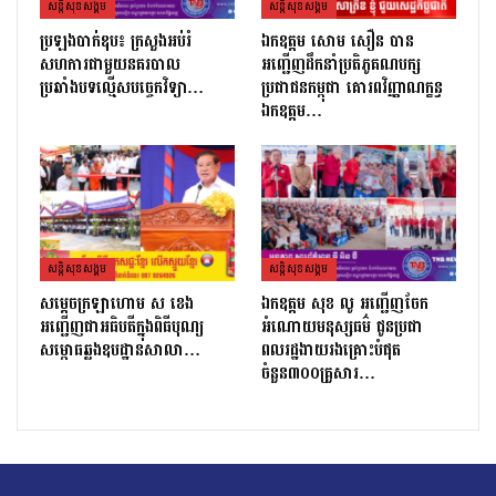
សន្តិសុខសង្គម
សន្តិសុខសង្គម
ប្រឡងបាក់ឌុប៖ ក្រសួងអប់រំ
ឯកឧត្តម សោម សឿន បាន
សហការជាមួយនគរបាល
អញ្ជើញដឹកនាំប្រតិភូគណបក្ស
ប្រឆាំងបទល្មើសបច្ចេកវិទ្យា…
ប្រជាជនកម្ពុជា គោរពវិញ្ញាណក្ខន្ធ
ឯកឧត្តម…
សន្តិសុខសង្គម
សន្តិសុខសង្គម
សម្ដេចក្រឡាហោម ស ខេង
ឯកឧត្តម សុខ លូ អញ្ជើញចែក
អញ្ជើញជាអធិបតីក្នុងពិធីបុណ្យ
អំណោយមនុស្សធម៌ ជូនប្រជា
សម្ពោធឆ្លងឧបដ្ឋានសាលា…
ពលរដ្ឋងាយរងគ្រោះបំផុត
ចំនួន៣០០គ្រួសារ…