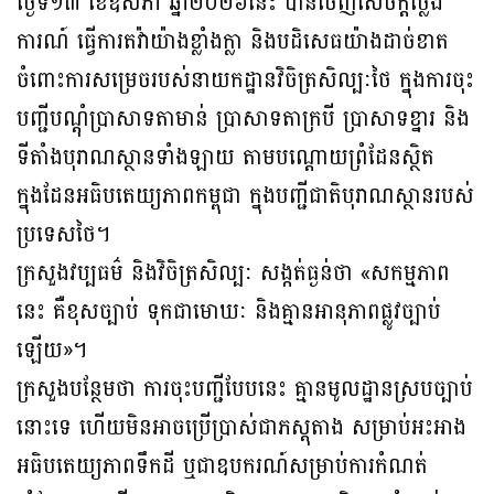
ថ្ងៃទី១៣ ខែឧសភា ឆ្នាំ២០២៦នេះ បានចេញសេចក្តីថ្លែង
ការណ៍ ធ្វើការតវ៉ាយ៉ាងខ្លាំងក្លា និងបដិសេធយ៉ាងដាច់ខាត
ចំពោះការសម្រេចរបស់នាយកដ្ឋានវិចិត្រសិល្បៈថៃ ក្នុងការចុះ
បញ្ជីបណ្ដុំប្រាសាទតាមាន់ ប្រាសាទតាក្របី ប្រាសាទខ្នារ និង
ទីតាំងបុរាណស្ថានទាំងឡាយ តាមបណ្ដោយព្រំដែនស្ថិត
ក្នុងដែនអធិបតេយ្យភាពកម្ពុជា ក្នុងបញ្ជីជាតិបុរាណស្ថានរបស់
ប្រទេសថៃ។
ក្រសួងវប្បធម៌ និងវិចិត្រសិល្បៈ សង្កត់ធ្ងន់ថា «សកម្មភាព
នេះ គឺខុសច្បាប់ ទុកជាមោឃៈ និងគ្មានអានុភាពផ្លូវច្បាប់
ឡើយ»។
ក្រសួងបន្ថែមថា ការចុះបញ្ជីបែបនេះ គ្មានមូលដ្ឋានស្របច្បាប់
នោះទេ ហើយមិនអាចប្រើប្រាស់ជាភស្តុតាង សម្រាប់អះអាង
អធិបតេយ្យភាពទឹកដី ឬជាឧបករណ៍សម្រាប់ការកំណត់