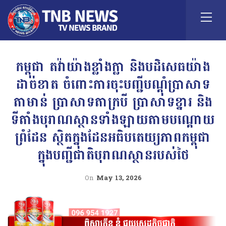
កម្ពុជា តវ៉ាយ៉ាងខ្លាំងក្លា និងបដិសេធយ៉ាង
ដាច់ខាត ចំពោះការចុះបញ្ជីបណ្ដុំប្រាសាទ
តាមាន់ ប្រាសាទតាក្របី ប្រាសាទខ្នារ និង
ទីតាំងបុរាណស្ថានទាំងឡាយតាមបណ្ដោយ
ព្រំដែន ស្ថិតក្នុងដែនអធិបតេយ្យភាពកម្ពុជា
ក្នុងបញ្ជីជាតិបុរាណស្ថានរបស់ថៃ
On
May 13, 2026