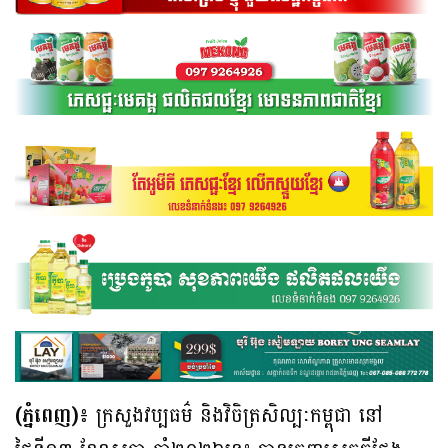
(ភ្នំពេញ)៖
ក្រសួងវប្បធម៌ និងវិចិត្រសិល្បៈកម្ពុជា នៅ