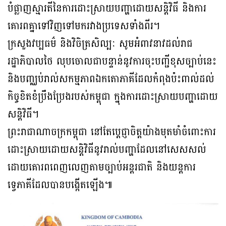
បំផ្លាញស្មារតីនៃការដោះស្រាយបញ្ហាដោយសន្តិវិធី និងការ
គោរពគ្នាទៅវិញទៅមករវាងប្រទេសទាំងពីរ។
ក្រសួងវប្បធម៌ និងវិចិត្រសិល្បៈ សូមអំពាវនាវដល់រាជ
រដ្ឋាភិបាលថៃ លុបចោលជាបន្ទាន់នូវការចុះបញ្ជីខុសច្បាប់នេះ
និងបញ្ឈប់រាល់សកម្មភាពឯកតោភាគីដែលកំពុងប៉ះពាល់ដល់
កិច្ចខិតខំប្រឹងប្រែងរបស់កម្ពុជា ក្នុងការដោះស្រាយបញ្ហាដោយ
សន្តិវិធី។
ព្រះរាជាណាចក្រកម្ពុជា នៅតែប្តេជ្ញាចិត្តយ៉ាងមុតមាំចំពោះការ
ដោះស្រាយដោយសន្តិវិធីនូវរាល់បញ្ហាដែលនៅសេសសល់
ដោយគោរពពេញលេញតាមច្បាប់អន្តរជាតិ និងយន្តការ
ទ្វេភាគីដែលបានបង្កើតឡើង៕