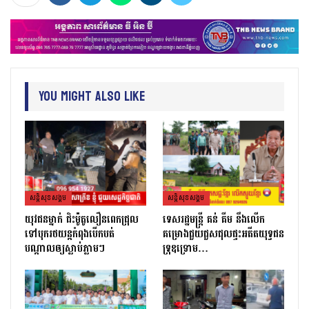
You Might Also Like
សន្តិសុខសង្គម
សន្តិសុខសង្គម
យុវជនម្នាក់ ជិះម៉ូតូលឿនពេកជ្រុល
ទេសរដ្ឋមន្រ្តី គន់ គីម នឹងលើក
ទៅបុករថយន្តកំពុងបើកបត់
គម្រោងជួយជួសជុលផ្ទះអតីតយុទ្ធជន
បណ្តាលឲ្យស្លាប់ភ្លាមៗ
ទ្រុឌទ្រោម…