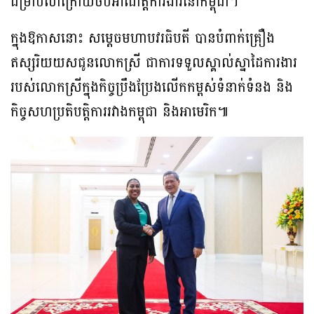
ជម្រាបលាក្រោយចប់អាណត្តិការងារនៅកម្ពុជា។
ក្នុងឱកាសនោះ សម្តេចមហាបវរធិបតី បានបំពាក់គ្រឿង
ឥស្សរិយយសជូនលោកស្រី ជាការទទួលស្គាល់ស្នាដៃការងារ
របស់លោកស្រីក្នុងកិច្ចប្រឹងប្រែងលើកកម្ពស់ទំនាក់ទំនង និង
កិច្ចសហប្រតិបត្តិការរវាងកម្ពុជា និងអាមេរិក៕