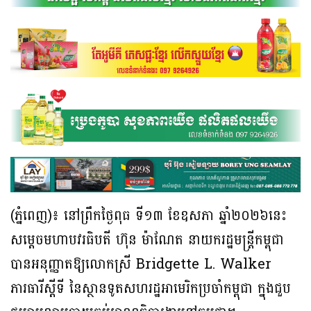
(ភ្នំពេញ)៖ នៅព្រឹកថ្ងៃពុធ ទី១៣ ខែឧសភា ឆ្នាំ២០២៦នេះ
សម្តេចមហាបវរធិបតី ហ៊ុន ម៉ាណែត នាយករដ្ឋមន្ត្រីកម្ពុជា
បានអនុញ្ញាតឱ្យលោកស្រី Bridgette L. Walker
ភារធារីស្តីទី នៃស្ថានទូតសហរដ្ឋអាមេរិកប្រចាំកម្ពុជា ក្នុងជួប