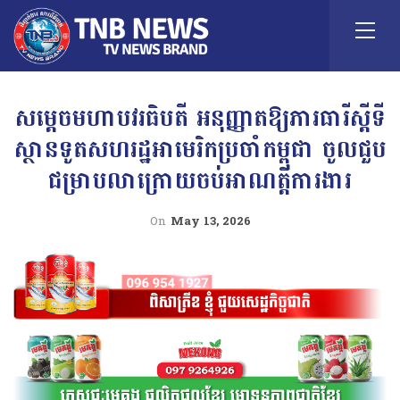
សម្តេចមហាបវរធិបតី អនុញ្ញាតឱ្យភារធារីស្តីទី
ស្ថានទូតសហរដ្ឋអាមេរិកប្រចាំកម្ពុជា ចូលជួប
ជម្រាបលាក្រោយចប់អាណត្តិការងារ
On
May 13, 2026