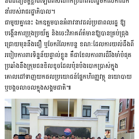
និងជំនឿចិត្តខ្លាំងឡើងពីសំណាក់ប្រជាពលរដ្ឋមកលើការដឹក
នាំរបស់រាជរដ្ឋាភិបាល។
ជាមួយគ្នានេះ ឯកឧត្តមបានអំពាវនាវដល់ប្រជាពលរដ្ឋ ឱ្យ
បង្កើនការប្រុងប្រយ័ត្ន និងចេះវិភាគព័ត៌មានឱ្យបានគ្រប់ជ្រុង
ជ្រោយមុននឹងជឿ ឬចែករំលែកបន្ត ខណៈដែលការយល់ដឹងពី
របៀបការពារទិន្នន័យផ្ទាល់ខ្លួន គឺជាខែលការពារដ៏រឹងមាំបំផុត
ប្រឆាំងនឹងក្រុមជនខិលខូចដែលប៉ុនប៉ងបោកប្រាស់ក្នុង
គោលដៅទាញយកផលប្រយោជន៍ផ្នែកហិរញ្ញវត្ថុ នយោបាយ
ឬបង្កចលាចលក្នុងសង្គមជាតិ៕