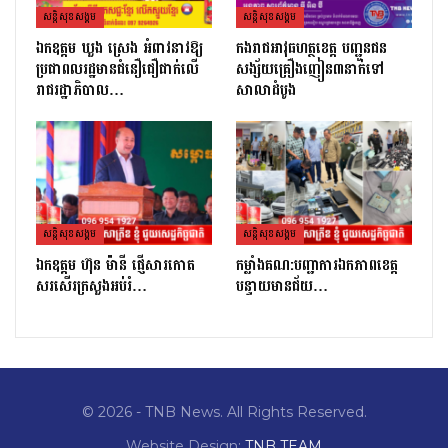
សន្តិសុខសង្គម
សន្តិសុខសង្គម
ឯកឧត្ដម ឃួង ស្រេង អំពាវនាវឱ្យ
កងរាជឣាវុធហត្ថខេត្ត បញ្ជូនជន
ប្រជាពលរដ្ឋមានជំនឿជឿជាក់លើ
សង្ស័យគ្រឿងញៀន៣នាក់ទៅ
រាជរដ្ឋាភិបាល…
សាលាដំបូង
សន្តិសុខសង្គម
សន្តិសុខសង្គម
ឯកឧត្តម ហ៊ុន ម៉ានី ផ្ញើសារកោត
កម្លាំងគណ:បញ្ជាការឯកភាពខេត្ត
សរសើរក្រសួងអប់រំ…
បន្ទាយមានជ័យ…
© 2026 - TNB News. All Rights Reserved.
Website Design:
TNB TEAM