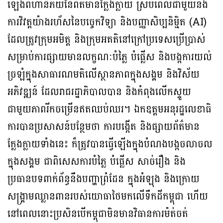
ឡើងពីហានិភ័យនៃព័ត៌មានក្លែងក្លាយ ស្របពេលជាមួយនឹង
ការវិវត្តយ៉ាងរហ័សនៃបច្ចេកវិទ្យា និងបញ្ញាសិប្បនិម្មិត (AI)
ដែលត្រូវក្រុមអមិត្ត និងក្រុមអគតិនៅក្រៅប្រទេសប្រើប្រាស់
សម្រាប់ការផ្សាយមានលក្ខណៈបំភ្លៃ បំផ្លើស និងបង្កការយល់
ច្រឡំក្នុងសាធារណមតិលើស្ថានភាពក្នុងសង្គម និងវិស័យ
អភិវឌ្ឍន៍ ដែលរាជរដ្ឋាភិបាលបាន និងកំពុងលើកស្ទួយ
ជាមួយភាពរីកចម្រើនឥតឈប់ឈរ។ ឯកឧត្តមអនុរដ្ឋលេខាធិ
ការបានប្រសាសន៍បន្ថែមថា ការបង្កើត និងផ្សាយព័ត៌មាន
ក្លែងក្លាយទាំងនេះ ក៏ត្រូវបានធ្វើឡើងក្នុងបំណងបង្កចលាចល
ក្នុងសង្គម ជាពិសេសការបំភ្លៃ បំផ្លើស សាច់រឿង និង
ប្រធានបទពាក់ព័ន្ធនឹងបញ្ហាព្រំដែន ក្នុងអំឡុង និងក្រោយ
សង្រ្គាមឈ្លានពានរបស់យោធាថៃមកលើទឹកដីកម្ពុជា ហើយ
នៅពេលនោះប្រសិនបើកម្ពុជាមិនមានវិធានការម៉ត់ចត់