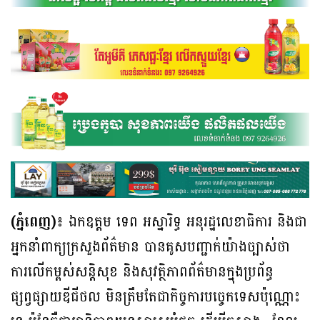
(ភ្នំពេញ)៖
ឯកឧត្តម ទេព អស្នារិទ្ធ អនុរដ្ឋលេខាធិការ និងជា
អ្នកនាំពាក្យក្រសួងព័ត៌មាន បានគូសបញ្ជាក់យ៉ាងច្បាស់ថា
ការលើកម្ពស់សន្តិសុខ និងសុវត្ថិភាពព័ត៌មានក្នុងប្រព័ន្ធ
ផ្សព្វផ្សាយឌីជីថល មិនត្រឹមតែជាកិច្ចការបច្ចេកទេសប៉ុណ្ណោះ