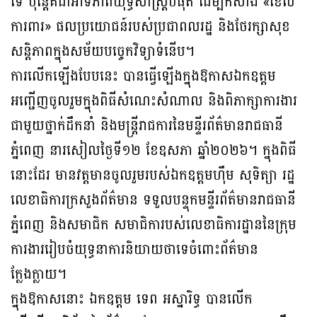
ទេ ប៉ុន្តែគឺជាអាទិភាពយុទ្ធសាស្ត្របំផុត ដើម្បីកសាង «ខែល
ការពារ» ផលប្រយោជន៍របស់ប្រជាពលរដ្ឋ និងថែរក្សាសុខ
សន្តិភាពក្នុងសម័យបច្ចេកវិទ្យាទំនើប។
ការលើកឡើងបែបនេះ បានធ្វើឡើងក្នុងឱកាសឯកឧត្តម
អញ្ជើញចូលរួមក្នុងពិធីសំណេះសំណាល និងពិភាក្សាការងារ
ជាមួយថ្នាក់ដឹកនាំ និងមន្ត្រីរាជការនៃមន្ទីរព័ត៌មានរាជធានី
ភ្នំពេញ នារសៀលថ្ងៃទី១២ ខែឧសភា ឆ្នាំ២០២៦។ ក្នុងពិធី
នោះដែរ មានវត្តមានចូលរួមរបស់ឯកឧត្តមហ៊ឹម សុទិត្យា រដ្ឋ
លេខាធិការក្រសួងព័ត៌មាន ទទួលបន្ទុកមន្ទីរព័ត៌មានរាជធានី
ភ្នំពេញ និងសមាជិក សមាជិការបស់លេខាធិការដ្ឋាននៃក្រុម
ការងាររៀបចំយុទ្ធនាការនិយាយថាទេចំពោះព័ត៌មាន
ក្លែងក្លាយ។
ក្នុងឱកាសនោះ ឯកឧត្តម ទេព អស្នារិទ្ធ បានលើក