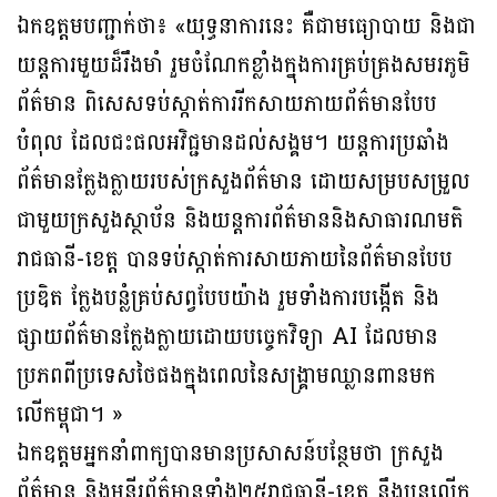
ឯកឧត្តមបញ្ជាក់ថា៖ «យុទ្ធនាការនេះ គឺជាមធ្យោបាយ និងជា
យន្តការមួយដ៏រឹងមាំ រួមចំណែកខ្លាំងក្នុងការគ្រប់គ្រងសមរភូមិ
ព័ត៌មាន ពិសេសទប់ស្កាត់ការរីកសាយភាយព័ត៌មានបែប
បំពុល ដែលជះផលអវិជ្ជមានដល់សង្គម។ យន្តការប្រឆាំង
ព័ត៌មានក្លែងក្លាយរបស់ក្រសួងព័ត៌មាន ដោយសម្របសម្រួល
ជាមួយក្រសួងស្ថាប័ន និងយន្តការព័ត៌មាននិងសាធារណមតិ
រាជធានី-ខេត្ត បានទប់ស្កាត់ការសាយភាយនៃព័ត៌មានបែប
ប្រឌិត ក្លែងបន្លំគ្រប់សព្វបែបយ៉ាង រួមទាំងការបង្កើត និង
ផ្សាយព័ត៌មានក្លែងក្លាយដោយបច្ចេកវិទ្យា AI ដែលមាន
ប្រភពពីប្រទេសថៃផងក្នុងពេលនៃសង្រ្គាមឈ្លានពានមក
លើកម្ពុជា។ »
ឯកឧត្តមអ្នកនាំពាក្យបានមានប្រសាសន៍បន្ថែមថា ក្រសួង
ព័ត៌មាន និងមន្ទីរព័ត៌មានទាំង២៥រាជធានី-ខេត្ត នឹងបន្តលើក