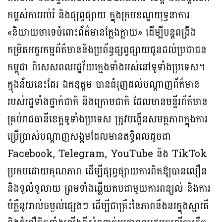
កម្ពស់ការអប់រំ និងផ្សព្វផ្សាយ ក្នុងក្របខណ្ឌយុទ្ធនាការ
«និយាយថាទេចំពោះព័ត៌មានក្លែងក្លាយ» ដើម្បីបន្តពង្រឹង
កម្រិតអក្ខរកម្មព័ត៌មាននិងប្រព័ន្ធផ្សព្វផ្សាយជូនដល់ប្រជាជន
កម្ពុជា ពិសេសពលរដ្ឋវ័យក្មេងទាំងអស់នៅទូទាំងប្រទេស។
ក្នុងន័យនេះដែរ ឯកឧត្តម បានជំរុញដល់បណ្តាញព័ត៌មាន
របស់រដ្ឋទាំងថ្នាក់ជាតិ និងក្រោមជាតិ ដែលមានមន្ទីរព័ត៌មាន
គ្រប់រាជធានីខេត្តទូទាំងប្រទេស ត្រូវបង្កើនសមត្ថភាពក្នុងការ
ប្រើប្រាស់បណ្តាញសង្គមដែលមានឥទ្ធិពលដូចជា
Facebook, Telegram, YouTube និង TikTok
ប្រកបដោយគុណភាព ដើម្បីផ្សព្វផ្សាយការពិតឱ្យបានលឿន
និងទូលំទូលាយ ព្រមទាំងឆ្លើយតបជាមួយការពន្យល់ និងការ
បំភ្លឺនូវរាល់ចម្ងល់ផ្សេងៗ ដើម្បីជាគ្រឹះនៃភាពនឹងនរក្នុងស្មារតី