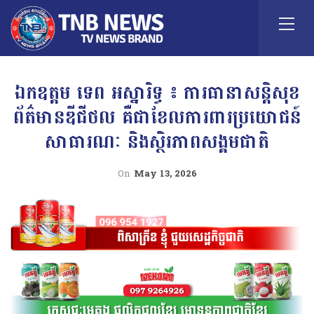
ឯកឧត្តម ទេព អស្នារិទ្ធ ៖ ការធានាសន្តិសុខ
ព័ត៌មានឌីជីថល គឺជាខែលការពារប្រយោជន៍
សាធារណៈ និងស្ថិរភាពសង្គមជាតិ
On
May 13, 2026