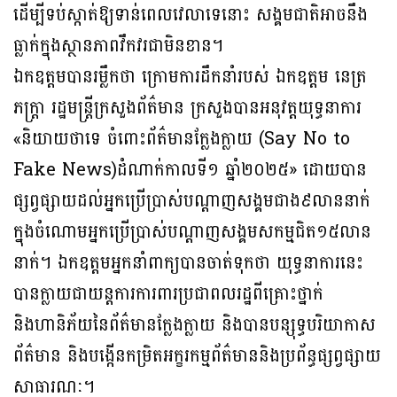
ដើម្បីទប់ស្កាត់ឱ្យទាន់ពេលវេលាទេនោះ សង្គមជាតិអាចនឹង
ធ្លាក់ក្នុងស្ថានភាពវឹកវរជាមិនខាន។
ឯកឧត្តមបានរម្លឹកថា ក្រោមការដឹកនាំរបស់ ឯកឧត្តម នេត្រ
ភក្ត្រា រដ្ឋមន្ត្រីក្រសួងព័ត៌មាន ក្រសួងបានអនុវត្តយុទ្ធនាការ
«និយាយថាទេ ចំពោះព័ត៌មានក្លែងក្លាយ (Say No to
Fake News)ដំណាក់កាលទី១ ឆ្នាំ២០២៥» ដោយបាន
ផ្សព្វផ្សាយដល់អ្នកប្រើប្រាស់បណ្តាញសង្គមជាង៩លាននាក់
ក្នុងចំណោមអ្នកប្រើប្រាស់បណ្តាញសង្គមសកម្មជិត១៥លាន
នាក់។ ឯកឧត្តមអ្នកនាំពាក្យបានចាត់ទុកថា យុទ្ធនាការនេះ
បានក្លាយជាយន្តការការពារប្រជាពលរដ្ឋពីគ្រោះថ្នាក់
និងហានិភ័យនៃព័ត៌មានក្លែងក្លាយ និងបានបន្សុទ្ធបរិយាកាស
ព័ត៌មាន និងបង្កើនកម្រិតអក្ខរកម្មព័ត៌មាននិងប្រព័ន្ធផ្សព្វផ្សាយ
សាធារណៈ។