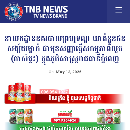
នាយកដ្ឋាននគរបាលព្រហ្មទណ្ឌ ឃាត់ខ្លួនជន
សង្ស័យម្នាក់ ជាមុខសញ្ញាធ្វើសកម្មភាពលួច
(គាស់ផ្ទះ) ក្នុងភូមិសាស្ត្ររាជធានីភ្នំពេញ
On
May 13, 2026