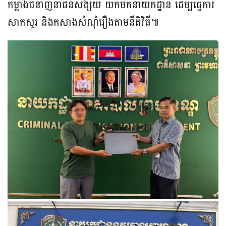
កម្លាំងជំនាញនាំជនសង្ស័យ យកមកនាយកដ្ឋាន ដើម្បីធ្វើការ
សាកសួរ និងកសាងសំណុំរឿងតាមនីតិវិធី៕