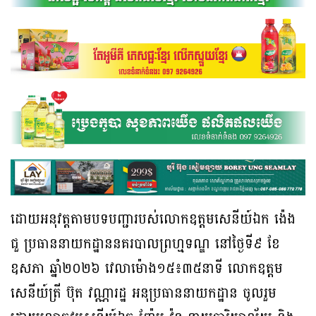
ដោយអនុវត្តតាមបទបញ្ជារបស់លោកឧត្តមសេនីយ៍ឯក ង៉េង
ជួ ប្រធាននាយកដ្ឋាននគរបាលព្រហ្មទណ្ឌ នៅថ្ងៃទី៩ ខែ
ឧសភា ឆ្នាំ២០២៦ វេលាម៉ោង១៥៖៣៥នាទី លោកឧត្តម
សេនីយ៍ត្រី ប៊ុត វណ្ណារដ្ឋ អនុប្រធាននាយកដ្ឋាន ចូលរួម