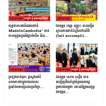
សន្តិសុខសង្គម
សន្តិសុខសង្គម
យុទ្ធនាការផលិតផលជាតិ
ឯកឧត្តម នេត្រ ភក្ត្រា៖ ការបង្កើត
MadeInCambodia” មាន
ស្ថានភាពជាក់ស្តែងនៅលើដី
ការបន្តចូលរួមពីផ្សារទំនើប ម៉ាត…
(fait accompli)…
សន្តិសុខសង្គម
សន្តិសុខសង្គម
ប្រឡងបាក់ឌុប៖ ក្រសួងអប់រំ
ឯកឧត្តម សោម សឿន បាន
សហការជាមួយនគរបាល
អញ្ជើញដឹកនាំប្រតិភូគណបក្ស
ប្រឆាំងបទល្មើសបច្ចេកវិទ្យា…
ប្រជាជនកម្ពុជា គោរពវិញ្ញាណក្ខន្ធ
ឯកឧត្តម…