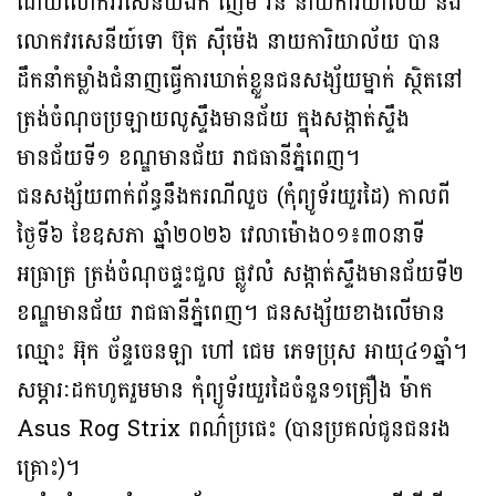
ដោយលោកវរសេនីយ៍ឯក ញ៉ែម វ៉ន នាយការិយាល័យ និង
លោកវរសេនីយ៍ទោ ប៊ុត ស៊ីម៉េង នាយការិយាល័យ បាន
ដឹកនាំកម្លាំងជំនាញធ្វើការឃាត់ខ្លួនជនសង្ស័យម្នាក់ ស្ថិតនៅ
ត្រង់ចំណុចប្រឡាយលូស្ទឹងមានជ័យ ក្នុងសង្កាត់ស្ទឹង
មានជ័យទី១ ខណ្ឌមានជ័យ រាជធានីភ្នំពេញ។
ជនសង្ស័យពាក់ព័ន្ធនឹងករណីលួច (កុំព្យូទ័រយួរដៃ) កាលពី
ថ្ងៃទី៦ ខែឧសភា ឆ្នាំ២០២៦ វេលាម៉ោង០១៖៣០នាទី
អធ្រាត្រ ត្រង់ចំណុចផ្ទះជួល ផ្លូវលំ សង្កាត់ស្ទឹងមានជ័យទី២
ខណ្ឌមានជ័យ រាជធានីភ្នំពេញ។ ជនសង្ស័យខាងលើមាន
ឈ្មោះ អ៊ុក ច័ន្ទចេនឡា ហៅ ជេម ភេទប្រុស អាយុ៤១ឆ្នាំ។
សម្ភារៈដកហូតរួមមាន កុំព្យូទ័រយួរដៃចំនួន១គ្រឿង ម៉ាក
Asus Rog Strix ពណ៌ប្រផេះ (បានប្រគល់ជូនជនរង
គ្រោះ)។