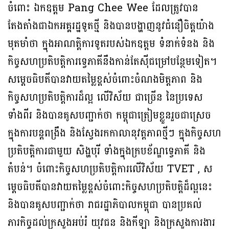
ចំពោះ ឯកឧត្តម Pang Chee Wee ដែលត្រូវបាន
តែងតាំងជាឯកអគ្គរដ្ឋទូតថ្មី និងបានបង្ហាញនូវជំនឿចិត្តយ៉ាង
មុតមាំថា ក្នុងអាណត្តិការទូតរបស់ឯកឧត្តម ទំនាក់ទំនង និង
កិច្ចសហប្រតិបត្តិការទ្វេភាគីនឹងកាន់តែស៊ីជម្រៅបន្ថែមទៀត។
សម្តេចធិបតីបានវាយតម្លៃខ្ពស់ចំពោះចំណងមិត្តភាព និង
កិច្ចសហប្រតិបត្តិការដ៏ល្អ លេីវិស័យ ជាច្រើន នៃប្រទេស
ទាំងពីរ និងបានគូសបញ្ជាក់ថា កម្ពុជាត្រៀមខ្លួនរួចជាស្រេច
ក្នុងការបន្តពង្រឹង និងស្វែងរកកាលានុវត្តភាពថ្មីៗ ក្នុងកិច្ចសហ
ប្រតិបត្តិការជាមួយ សិង្ហបុរី ទាំងក្នុងក្របខ័ណ្ឌទ្វេភាគី និង
តំបន់។ ចំពោះកិច្ចសហប្រតិបត្តិការលើវិស័យ TVET , ស
ម្តេចធិបតីបានវាយតម្លៃខ្ពស់ចំពោះកិច្ចសហប្រតិបត្តិដ៏ល្អនេះ
និងបានគូសបញ្ជាក់ថា រាជរដ្ឋាភិបាលកម្ពុជា បានប្រគល់
ភារកិច្ចដល់ក្រសួងអប់រំ យុវជន និងកីឡា និងក្រសួងការងារ