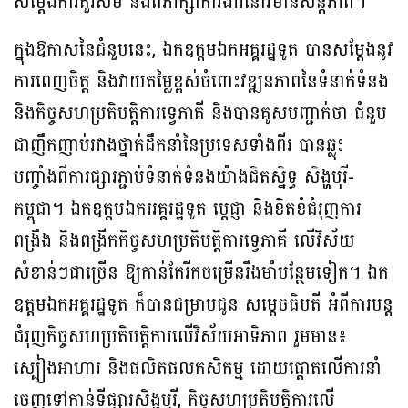
សម្តែងការគួរសម និងពិភាក្សាការងារនៅវិមានសន្តិភាព។
ក្នុងឱកាសនៃជំនួបនេះ, ឯកឧត្តមឯកអគ្គរដ្ឋទូត បានសម្តែងនូវ
ការពេញចិត្ត និងវាយតម្លៃខ្ពស់ចំពោះវឌ្ឍនភាពនៃទំនាក់ទំនង
និងកិច្ចសហប្រតិបត្តិការទ្វេភាគី និងបានគូសបញ្ជាក់ថា ជំនួប
ជាញឹកញាប់រវាងថ្នាក់ដឹកនាំនៃប្រទេសទាំងពីរ បានឆ្លុះ
បញ្ចាំងពីការផ្សារភ្ជាប់ទំនាក់ទំនងយ៉ាងជិតស្និទ្ធ សិង្ហបុរី-
កម្ពុជា។ ឯកឧត្តមឯកអគ្គរដ្ឋទូត ប្តេជ្ញា និងខិតខំជំរុញការ
ពង្រឹង និងពង្រីកកិច្ចសហប្រតិបត្តិការទ្វេភាគី លើវិស័យ
សំខាន់ៗជាច្រើន ឱ្យកាន់តែរីកចម្រើនរឹងមាំបន្ថែមទៀត។ ឯក
ឧត្តមឯកអគ្គរដ្ឋទូត ក៏បានជម្រាបជូន សម្តេចធិបតី អំពីការបន្ត
ជំរុញកិច្ចសហប្រតិបត្តិការលើវិស័យអាទិភាព រួមមាន៖
ស្បៀងអាហារ និងផលិតផលកសិកម្ម ដោយផ្តោតលើការនាំ
ចេញទៅកាន់ទីផ្សារសិង្ហបុរី, កិច្ចសហប្រតិបត្តិការលើ