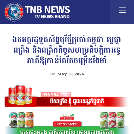
ឯកអគ្គរដ្ឋទូតសិង្ហបុរីថ្មីប្រចាំកម្ពុជា ប្ដេជ្ញា
ពង្រឹង និងពង្រីកកិច្ចសហប្រតិបត្តិការទ្វេ
ភាគីឱ្យកាន់តែរីកចម្រើនរឹងមាំ
On
May 13, 2026