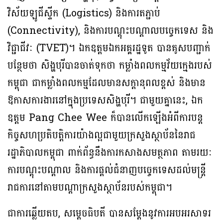
វិស័យឡូជីស្ទីក (Logistics) និងការតភ្ជាប់
(Connectivity), និងការបណ្តុះបណ្តាលបច្ចេកទេស និង
វិជ្ជាជីវៈ (TVET)។ ឯកឧត្តមឯកអគ្គរដ្ឋទូត បានគូសបញ្ជាក់
បន្ថែមថា សិង្ហបុរីបានចាត់ទុកថា កម្លាំងពលកម្មវ័យក្មេងរបស់
កម្ពុជា ជាកម្លាំងពលកម្មដែលមានសក្ដានុពលខ្ពស់ និងមាន
ឱកាសការងារនៅក្នុងប្រទេសសិង្ហបុរី។ ជាមួយគ្នានេះ, ឯក
ឧត្តម Pang Chee Wee ក៏បានលើកឡើងអំពីការបន្ត
កិច្ចសហប្រតិបត្តិការយ៉ាងល្អជាមួយក្រសួងស្ថាប័ននៃរាជ
រដ្ឋាភិបាលកម្ពុជា ពាក់ព័ន្ធនឹងការកសាងសមត្ថភាព តាមរយៈ
ការបណ្ដុះបណ្ដាល និងការផ្ដល់ជំនាញបច្ចេកទេសដល់មន្ត្រី
រាជការនៅតាមបណ្ដាក្រសួងស្ថាប័នរបស់កម្ពុជា។
ជាការឆ្លើយតប, សម្តេចធិបតី បានសម្តែងនូវការអបអរសាទរ