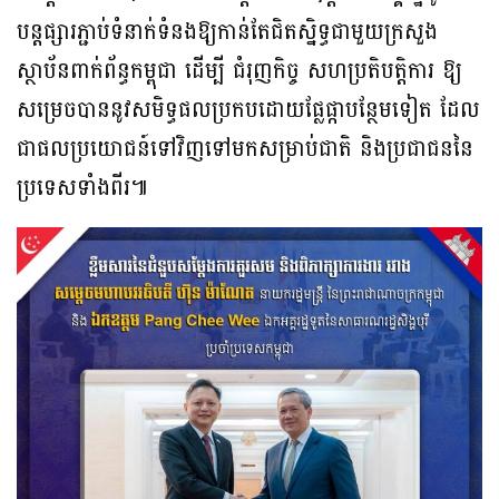
បន្តផ្សារភ្ជាប់ទំនាក់ទំនងឱ្យកាន់តែជិតស្និទ្ធជាមួយក្រសួង
ស្ថាប័នពាក់ព័ន្ធកម្ពុជា ដើម្បី ជំរុញកិច្ច សហប្រតិបត្តិការ ឱ្យ
សម្រេចបាននូវសមិទ្ធផលប្រកបដោយផ្លែផ្កាបន្ថែមទៀត ដែល
ជាផលប្រយោជន៍ទៅវិញទៅមកសម្រាប់ជាតិ និងប្រជាជននៃ
ប្រទេសទាំងពីរ៕