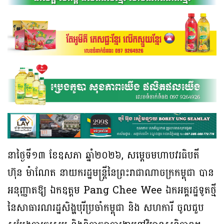
នាថ្ងៃទី១៣ ខែឧសភា ឆ្នាំ២០២៦, សម្តេចមហាបវរធិបតី
ហ៊ុន ម៉ាណែត នាយករដ្ឋមន្ត្រីនៃព្រះរាជាណាចក្រកម្ពុជា បាន
អនុញ្ញាតឱ្យ ឯកឧត្តម Pang Chee Wee ឯកអគ្គរដ្ឋទូតថ្មី
នៃសាធារណរដ្ឋសិង្ហបុរីប្រចាំកម្ពុជា និង សហការី ចូលជួប