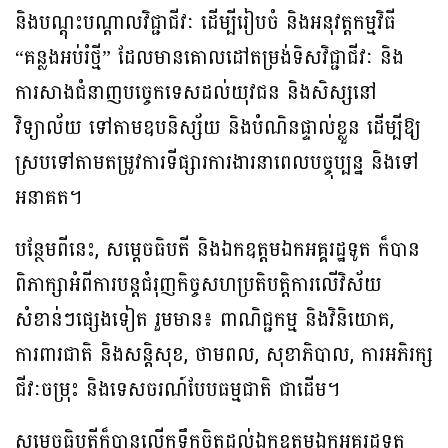
និងបណ្ដុះបណ្ដាលវិជ្ជាជីវៈ ដើម្បីរៀបចំ និងអនុវត្តកម្មវិធី
“គន្លងអប់រំថ្មី” ដែលមានគោលដៅតម្រង់ទិសវិជ្ជាជីវៈ និង
ការសាងជំនាញបច្ចេកទេសដល់យុវជន និងសិស្សនៅ
វិទ្យាល័យ ទៅតាមឧបនិស្ស័យ និងបំណិនផ្ទាល់ខ្លួន ដើម្បីឱ្យ
ស្របទៅតាមតម្រូវការទីផ្សារការងារនាពេលបច្ចុប្បន្ន និងទៅ
អនាគត។
បន្ថែមពីនេះ, សម្តេចធិបតី និងឯកឧត្តមឯកអគ្គរដ្ឋទូត ក៏បាន
ពិភាក្សាអំពីការបន្តជំរុញកិច្ចសហប្រតិបត្តិការលើវិស័យ
សំខាន់ៗផ្សេងទៀត រួមមាន៖ ពាណិជ្ជកម្ម និងវិនិយោគ,
ការពារជាតិ និងសន្តិសុខ, ថាមពល, សុខាភិបាល, ការអភិរក្ស
ជីវៈចម្រុះ និងទេសចរណ៍បែបធម្មជាតិ ជាដើម។
សម្តេចធិបតីក៏បានលើកទឹកចិត្តដល់ឯកឧត្តមឯកអគ្គរដ្ឋទូត