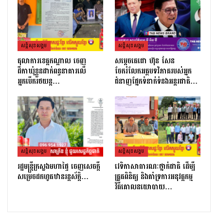
សន្តិសុខសង្គម
សន្តិសុខសង្គម
តុលាការខេត្តកណ្ដាល ចេញ
សម្តេចតេជោ ហ៊ុន សែន
ដីកាឃុំខ្លួនដាក់ពន្ធនាគារលើ
ចែករំលែកអត្ថបទវិភាគរបស់អ្នក
អ្នកបើករថយន្ត…
ជំនាញផ្នែកទំនាក់ទំនងអន្តរជាតិ…
សន្តិសុខសង្គម
សន្តិសុខសង្គម
រដ្ឋមន្ដ្រីក្រសួងមហាផ្ទៃ ចេញសេចក្តី
វេទិកាសាធារណៈថ្នាក់ជាតិ ដើម្បី
សម្រេចដកហូតឋានរន្តស័ក្តិ…
ត្រួតពិនិត្យ និងគាំទ្រការអនុវត្តកម្ម
វិធីគោលនយោបាយ…