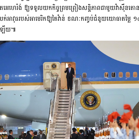
រុងតេអេហេរ៉ង់ ឱ្យទទួលយកកិច្ចព្រមព្រៀងសន្តិភាពជាមួយវ៉ាស៊
លក់អាវុធរបស់អាមេរិកឱ្យតៃវ៉ាន់ ខណៈកញ្ចប់ជំនួយយោធាតម្លៃ ១៤ព
នៅឡើយ៕