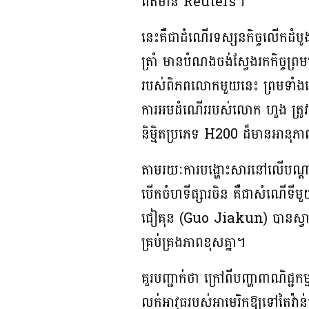
ព័ត៌មាន Reuters។
នេះគឺជាដំណើរទស្សនកិច្ចលើកដំប
ត្រាំ មានបំណងចង់ស្វែងរកកិច្ចព្រម
របស់ពិភពលោកមួយនេះ ព្រមទាំងដើម្
ការអមដំណើររបស់លោក ហួង ត្រូវបា
និម្មិតប្រភេទ H200 ដ៏មានអានុ
តាមរយៈការបង្ហោះសារនៅលើបណ្តាញ
បើកចំហទីផ្សារចិន គឺជាសំណើទីម
ជៀគុន (Guo Jiakun) បានស្វាគមន៍
គ្រប់គ្រងភាពខុសគ្នា។
គួរបញ្ជាក់ថា​ ក្រៅពីបញ្ហាពាណិជ្
លក់អាវុធរបស់អាមេរិកឱ្យទៅតៃវ៉ាន់ជា