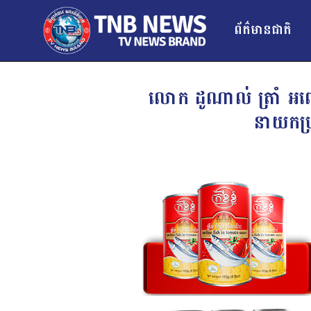
ព័ត៌មានជាតិ
លោក ដូណាល់ ត្រាំ អញ
នាយកប្រ