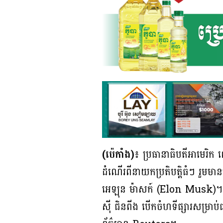
(ប៉េកាំង)៖
ប្រធានាធិបតីអាមេរិក 
ដំណើរពីនាយកប្រតិបត្តិធំៗ រួម
អេឡុន ម៉ាសក៍ (Elon Musk)។ ដំណ
ស៊ី ជិនពីង បើកចំហទីផ្សារសម្រាប