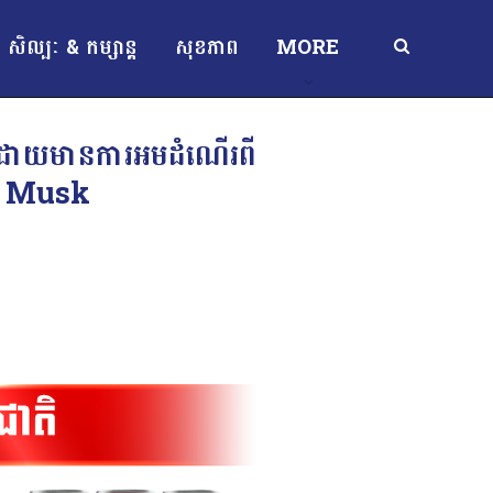
សិល្បៈ & កម្សាន្ត
សុខភាព
MORE
ង ដោយមានការអមដំណើរពី
lon Musk