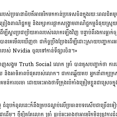
ូងរបស់ប្រធានាធិបតីអាមេរិកមកកាន់ប្រទេសចិនក្នុងរយៈពេលជិ
ព្រៀងពាណិជ្ជកម្ម និងរក្សាការផ្អាកសង្គ្រាមពាណិជ្ជកម្មដ៏ផុយស្
បីស្តារប្រជាប្រិយភាពរបស់លោកឡើងវិញ បន្ទាប់ពីរងការធ្លាក់ច
នគេមើលឃើញថា ជាកិច្ចប្រឹងប្រែងដើម្បីដោះស្រាយបញ្ហាការអន
ភាពរបស់ Nvidia ចូលទៅកាន់ទីផ្សារចិន។»
សង្គម Truth Social លោក ត្រាំ បានគូសបញ្ជាក់ថា ការស្ន
ួយ និងអាទិភាពបំផុតរបស់លោក។ ជាការឆ្លើយតប អ្នកនាំពាក្យក
ការចរចា ដោយអះអាងថាទីក្រុងប៉េកាំងត្រៀមខ្លួនជាស្រេចក្នុងកា
ជកម្ម ជំនួបកំពូលនេះក៏នឹងគ្របដណ្តប់លើប្រធានបទរសើបជាច្រើនទៀត 
ដើម។ ថ្វីត្បិតតែលោក ត្រាំ ធ្លាប់អះអាងថាអាមេរិកមិនត្រូវការជំនួ