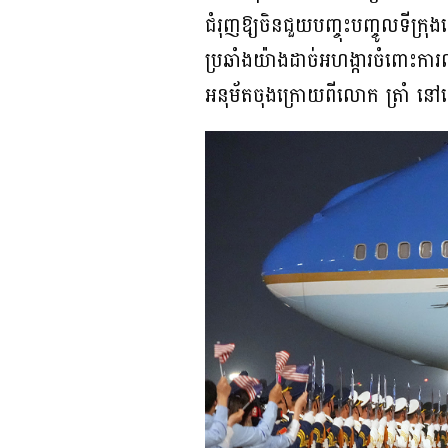
ជំរុញឱ្យចិនជួយបញ្ចុះបញ្ចូលទីក្
ប្រឆាំងយ៉ាងដាច់អហង្ការចំពោះការ
អនុម័តចុងក្រោយពីលោក ត្រាំ 