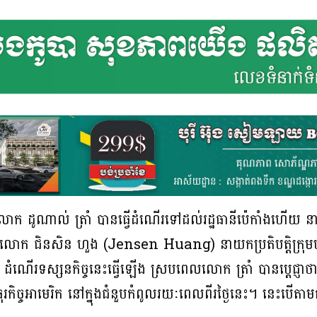
លោក ដូណាល់ ត្រាំ បានធ្វើដំណើរទៅដល់រដ្ឋធានីប៉េកាំងហើយ​ 
មានលោក ជិនសិន ហួង (Jensen Huang) នាយកប្រតិបត្តិក្រុម
ើរទស្សនកិច្ចនេះធ្វើឡើង ស្របពេលលោក ត្រាំ បានប្តេជ្ញាថា
់ធុរកិច្ចអាមេរិក នៅក្នុងជំនួបកំពូលរយៈពេលពីរថ្ងៃនេះ។ នេះបើ