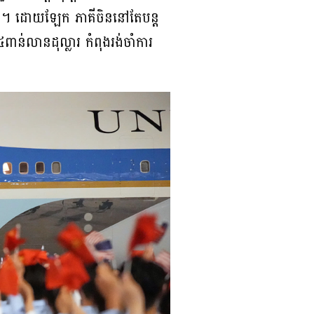
ីនតោន។ ដោយឡែក ភាគីចិននៅតែបន្ត
ាន់លានដុល្លារ កំពុងរង់ចាំការ