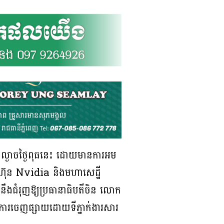
នាល្ងាចថ្ងៃពុធនេះ ដោយមានការអម
ហ៊ុន Nvidia និងមហាសេដ្ឋី
នឹងជំរុញឱ្យប្រធានាធិបតីចិន លោក
តាមការចេញផ្សាយដោយទីភ្នាក់ងារសារ