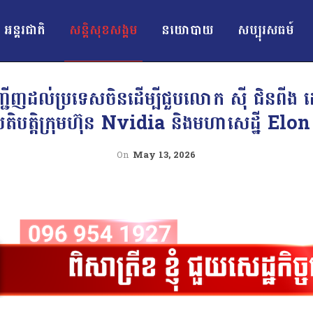
អន្ដរជាតិ
សន្តិសុខសង្គម
នយោបាយ
សប្បុរសធម៍
្ជើញដល់ប្រទេសចិនដើម្បីជួបលោក ស៊ី ជិនពី
តិបត្តិក្រុមហ៊ុន Nvidia និងមហាសេដ្ឋី E
On
May 13, 2026