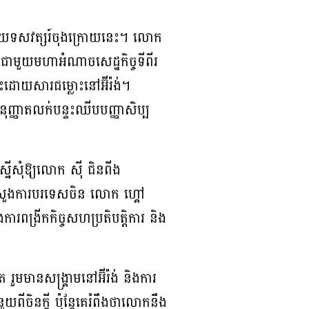
តមួយទសវត្សរ៍ចុងក្រោយនេះ។ លោក
រួយជាមួយមហាអំណាចសេដ្ឋកិច្ចទីពីរ
ុះដោយសារជម្លោះនៅអ៊ីរ៉ង់។
ុញ្ញាតលក់បន្ទះឈីបបញ្ញាសិប្ប
ើសុំឱ្យលោក ស៊ី ជិនពីង
្រសួងការបរទេសចិន លោក ហ្គៅ
រពង្រីកកិច្ចសហប្រតិបត្តិការ និង
រួមមានសង្គ្រាមនៅអ៊ីរ៉ង់ និងការ
យពីចិនក្តី ប៉ុន្តែគេរំពឹងថាលោកនឹង