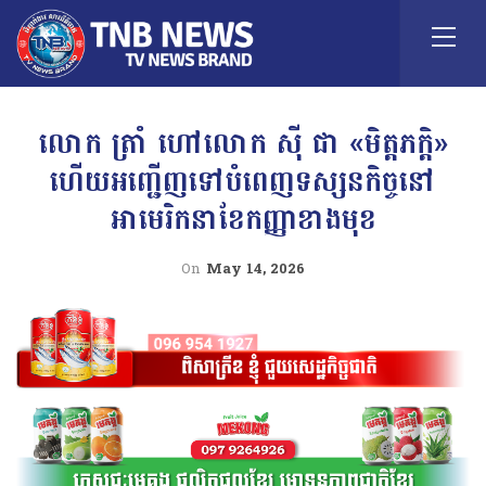
លោក ត្រាំ ហៅលោក​ សុី ជា​ «មិត្តភក្តិ»
ហើយអញ្ជើញទៅបំពេញទស្សនកិច្ចនៅ
អាមេរិកនាខែកញ្ញាខាងមុខ
On
May 14, 2026