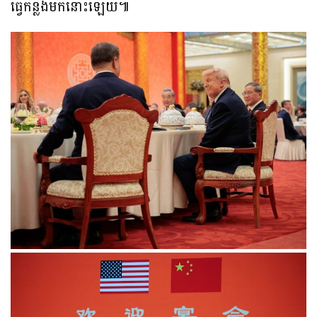
ធ្វើកន្លងមកនោះឡើយ៕