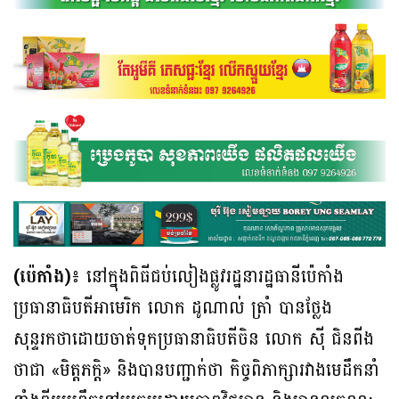
(ប៉េកាំង)៖
នៅក្នុងពិធីជប់លៀងផ្លូវរដ្ឋនារដ្ឋធានីប៉េកាំង
ប្រធានាធិបតីអាមេរិក លោក ដូណាល់ ត្រាំ បានថ្លែង
សុន្ទរកថាដោយចាត់ទុកប្រធានាធិបតីចិន លោក ស៊ី ជិនពីង
ថាជា «មិត្តភក្តិ» និងបានបញ្ជាក់ថា កិច្ចពិភាក្សារវាងមេដឹកនាំ