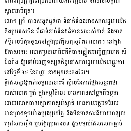
ទាំងពីរប្រព្រឹត្តទៅប្រកបដោយភាពវិជ្ជមាន និងមានលក្ខណៈ
ស្ថាបនាបំផុត។
លោក ត្រាំ បានសង្កត់ធ្ងន់ថា ទំនាក់ទំនងរវាងសហរដ្ឋអាមេរិក
និងប្រទេសចិន គឺជាទំនាក់ទំនងដ៏មានសារៈសំខាន់ និងមាន
ឥទ្ធិពលបំផុតមួយនៅក្នុងប្រវត្តិសាស្ត្រពិភពលោក។ នៅក្នុង
ឱកាសនោះ លោកប្រធានាធិបតីក៏បានឆ្លៀតអញ្ជើញលោក ស៊ី
ជិនពីង ឱ្យទៅបំពេញទស្សនកិច្ចនៅសហរដ្ឋអាមេរិកជាផ្លូវការ
នៅថ្ងៃទី២៤ ខែកញ្ញា ខាងមុខនេះផងដែរ។
អ្វីដែលគួរឱ្យកត់សម្គាល់នោះគឺ ស្ទីលនៃការថ្លែងសុន្ទរកថា
របស់លោក ត្រាំ ក្នុងកម្មវិធីនេះ មានភាពខុសប្លែកពីធម្មតា
ដោយលោកបានរក្សាភាពស្ងប់ស្ងាត់ អានតាមអត្ថបទដែល
បានព្រាងទុកយ៉ាងប្រុងប្រយ័ត្ន និងមិនមានការនិយាយពន្យល់
ក្រៅសាច់រឿង ឬបង្វែរប្រធានបទ ដូចទម្លាប់ដែលលោកធ្លាប់