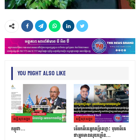
You Might Also Like
សន្តិសុខសង្គម
សន្តិសុខសង្គម
កម្ពុជា…
តេីមកពីគេអ្នកល្បីឈ្មោះ​ ឫមកពីគេ
ជាអ្នកមានលុយច្រេីន​…