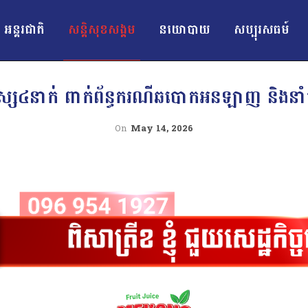
អន្ដរជាតិ
សន្តិសុខសង្គម
នយោបាយ
សប្បុរសធម៍
មនុស្ស៤នាក់ ពាក់ព័ន្ធករណីឆបោកអនឡាញ និងនាំ
On
May 14, 2026