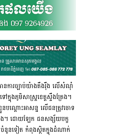
ធានការច្បាប់យ៉ាងតឹងរ៉ឹង លើសំណុំ
នុងភូមិសាស្ត្រខេត្តស្ទឹងត្រែង។
្លួនបណ្តោះអាសន្ន លើជនត្រូវចោទ
គឹមហុង។ ដោយឡែក ជនសង្ស័យបក្ខ
ចំនួនទៀត កំពុងស្ថិតក្នុងដំណាក់