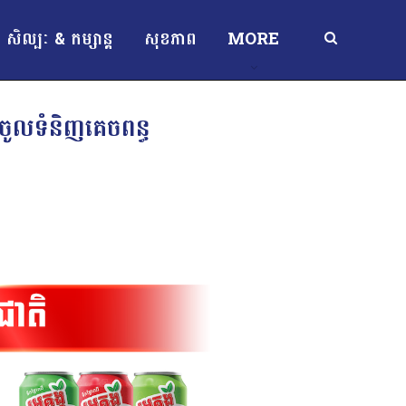
សិល្បៈ & កម្សាន្ត
សុខភាព
MORE
ចូលទំនិញគេចពន្ធ