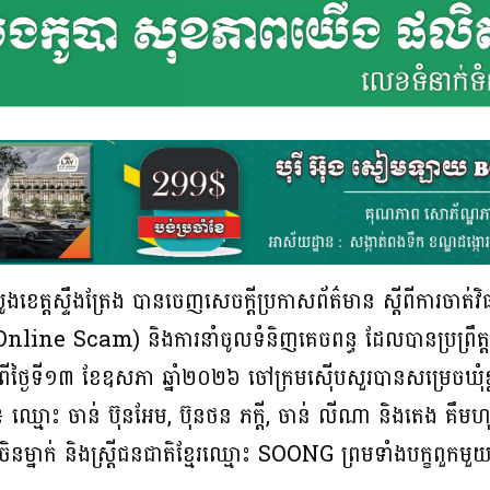
ូងខេត្តស្ទឹងត្រែង បានចេញសេចក្តីប្រកាសព័ត៌មាន ស្តីពីការចាត់វិ
(Online Scam) និងការនាំចូលទំនិញគេចពន្ធ ដែលបានប្រព្រឹត្តទៅក្
ីថ្ងៃទី១៣ ខែឧសភា ឆ្នាំ២០២៦ ចៅក្រមស៊ើបសួរបានសម្រេចឃុំខ
ាន៖ ឈ្មោះ ចាន់ ប៊ុនអែម, ប៊ុនថន ភក្តី, ចាន់ លីណា និងតេង 
ម្នាក់ និងស្ត្រីជនជាតិខ្មែរឈ្មោះ SOONG ព្រមទាំងបក្ខពួកមួយ