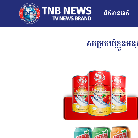
ព័ត៌មានជាតិ
សម្រេចឃុំខ្លួន