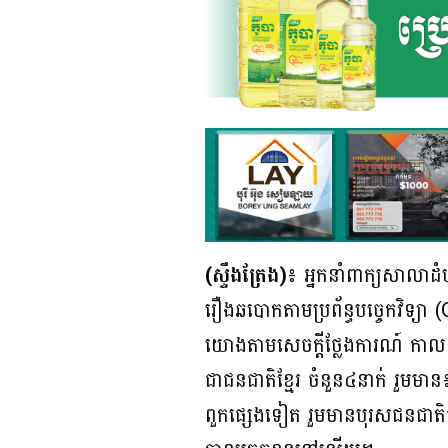
(ស្ទឹងត្រែង)៖
អ្នកនាំពាក្យសាលាដំប
រឿងឆបោកតាមប្រព័ន្ធបច្ចេកវិទ្យា 
យោងតាមសេចក្តីថ្លែងការណ៍ កាលព
ជាជនជាតិខ្មែរ ចំនួន៤នាក់ រួមម
ពួកផ្សេងទៀត រួមមានបុរសជនជាតិចិន