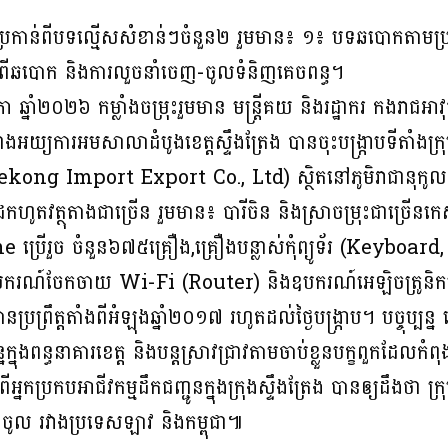
្រកាន់ពីបទល្មើសសំខាន់ៗចំនួន២ រួមមាន៖ ១៖ បទឆបោកតាមប្រព័
ពើឆបោក និងការលួចនាំចេញ-ចូលទំនិញគេចពន្ធ។
ឆ្នាំ២០២៦ កម្លាំងចម្រុះរួមមាន មន្ត្រីគយ និងរដ្ឋាករ កងរាជអា
ាងអយ្យការអមសាលាដំបូងខេត្តស្ទឹងត្រែង បានចុះបង្ក្រាបទីតាំងក្
g Import Export Co., Ltd) ស្ថិតនៅភូមិរាជានុកូល សង្កាត
ានដកហូតវត្ថុតាងជាច្រើន រួមមាន៖ បារីចិន និងស្រាចម្រុះជាច្រើនកេស
ne ប្រើរួច ចំនួន៦៧៥គ្រឿង,គ្រឿងបន្លាស់កុំព្យូទ័រ (Keybo
ឧបករណ៍ចែកចាយ Wi-Fi (Router) និងឧបករណ៍អេឡិចត្រូនិ
្រព្រឹត្តតាំងពីអំឡុងឆ្នាំ២០១៧ រហូតដល់ថ្ងៃបង្ក្រាប។ បច្ចុប្ប
្នុងពន្ធនាគារខេត្ត និងបន្តស្រាវជ្រាវតាមចាប់ខ្លួនបក្ខពួកដែលកំ
នកប្រកបអាជីវកម្មដឹកជញ្ជូនក្នុងក្រុងស្ទឹងត្រែង បានឲ្យដឹងថា ក
ញ-ចូល រវាងប្រទេសឡាវ និងកម្ពុជា៕