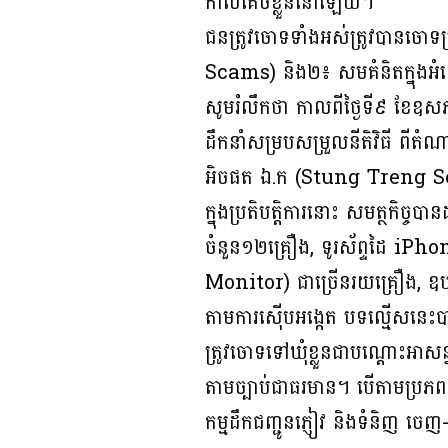
កាលគេចខ្លួននៅឡើយ។
ជនត្រូវចោទទាំងអស់ត្រូវបានចោទប
Scams) និង២៖ សមគំនិតក្នុងអំ
សូមរំលឹកថា កាលពីថ្ងៃទី៩ ខែឧសភា 
ដឹកនាំសម្របសម្រួលនីតិវិធី ពីតំណ
អិចផត ឯ.ក (Stung Treng Sekon
ក្នុងប្រតិបត្តិការនោះ សមត្ថកិច្ចប
ចំនួន១២គ្រឿង, ទូរស័ព្ទដៃ iPho
Monitor) ជាច្រើនរយគ្រឿង, 
តាមការស៊ើបអង្កេត បទល្មើសនេះបានប
ត្រូវចោទទៅឃុំខ្លួនជាបណ្តោះអាសន្នក
តាមច្បាប់ជាធរមាន។ បើតាមប្រភពពីអ្
កម្មដឹកជញ្ជូនភ្ញៀវ និងទំនិញ ចេ