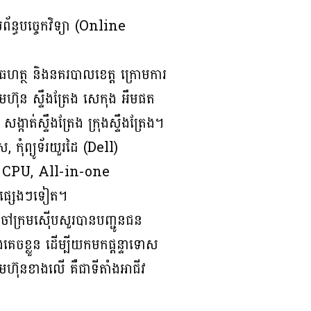
ន្ធបច្ចេកវិទ្យា (Online
វុធហត្ថ និងនគរបាលខេត្ត ក្រោមការ
រុមហ៊ុន ស្ទឹងត្រែង សេកុង អឹមផត
់ស្ទឹងត្រែង ក្រុងស្ទឹងត្រែង។
, កុំព្យូទ័រយួរដៃ (Dell)
ard, CPU, All-in-one
កផ្សេងៗទៀត។
ន្ន ចៅក្រមស៊ើបសួរបានបញ្ជូនជន
ពុងគេចខ្លួន ដើម្បីយកមកផ្តន្ទាទោស
្រុមហ៊ុនខាងលើ គឺជាទីតាំងអាជីវ