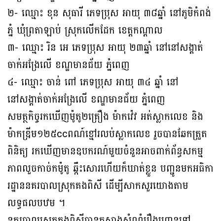
២- ឈ្មោះ ខុន សុធារី ភេទប្រុស អាយុ ៣៨ឆ្នាំ នៅភូមិកំពង់
ភ្នំ ឃុំព្រតាឡាប់ ស្រុកលើកដែក ខេត្តកណ្តាល
៣- ឈ្មោះ រិន អេ ភេទប្រុស អាយុ ២៣ឆ្នាំ នៅនៅសង្តាត់
ចាក់អង្រែលើ ខណ្ឌមានជ័យ ភ្នំពេញ
៤- ឈ្មោះ ចាន់ ពៅ ភេទប្រុស អាយុ ៣៤ ឆ្នាំ នៅ
នៅសង្តាត់ចាក់អង្រែលើ ខណ្ឌមានជ័យ ភ្នំពេញ
សមត្ថកិច្ចរកឃេីញម៉ូតូ២គ្រឿង ម៉ាកវ៉េវ អត់ស្លាកលេខ និង
ម៉ាកឌ្រីម១២៥ccពណ៍ខ្មៅរលប់ស្លាកលេខ រួចបានឆែកត្រួត
ពិនិត្យ រកឃើញមានឧបករណ៍មួយចំនួនអាចពាក់ព័ន្ធសកម្ម
ភាពលួចកាច់កម៉ូតូ ឆ្កឹះសោរហើយក៏ឃាត់ខ្លួន បញ្ជូនមកអធិកា
រដ្ឋាននគរបាលស្រុកគងពិសី ដេីម្បីសាកសួរយោងតាម
លទ្ធផលបឋម ។
នគរបាលស្រុកគងពិសីបានកសាងសំណុំរឿងបញ្ជូនទៅ