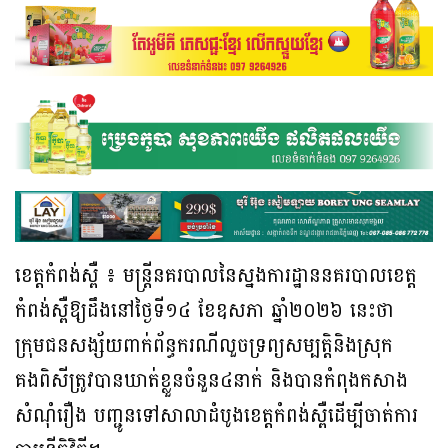
ខេត្តកំពង់ស្ពឺ ៖ មន្ត្រីនគរបាលនៃស្នងការដ្ឋាននគរបាលខេត្ត
កំពង់ស្ពឺឱ្យដឹងនៅថ្ងៃទី១៤ ខែឧសភា ឆ្នាំ២០២៦ នេះថា
ក្រុមជនសង្ស័យពាក់ព័ន្ធករណីលួចទ្រព្យសម្បត្តិនិងស្រុក
គងពិសីត្រូវបានឃាត់ខ្លួនចំនួន៤នាក់ និងបានកំពុងកសាង
សំណុំរឿង បញ្ជូនទៅសាលាដំបូងខេត្តកំពង់ស្ពឺដើម្បីចាត់ការ