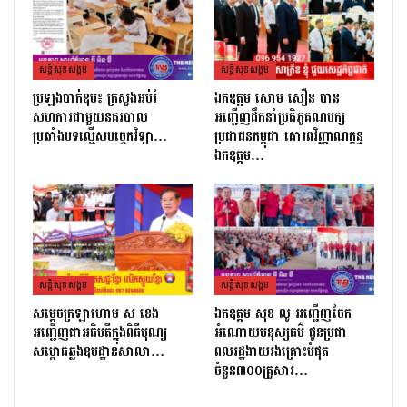
សន្តិសុខសង្គម
សន្តិសុខសង្គម
ប្រឡងបាក់ឌុប៖ ក្រសួងអប់រំ
ឯកឧត្តម សោម សឿន បាន
សហការជាមួយនគរបាល
អញ្ជើញដឹកនាំប្រតិភូគណបក្ស
ប្រឆាំងបទល្មើសបច្ចេកវិទ្យា…
ប្រជាជនកម្ពុជា គោរពវិញ្ញាណក្ខន្ធ
ឯកឧត្តម…
សន្តិសុខសង្គម
សន្តិសុខសង្គម
សម្ដេចក្រឡាហោម ស ខេង
ឯកឧត្តម សុខ លូ អញ្ជើញចែក
អញ្ជើញជាអធិបតីក្នុងពិធីបុណ្យ
អំណោយមនុស្សធម៌ ជូនប្រជា
សម្ពោធឆ្លងឧបដ្ឋានសាលា…
ពលរដ្ឋងាយរងគ្រោះបំផុត
ចំនួន៣០០គ្រួសារ…