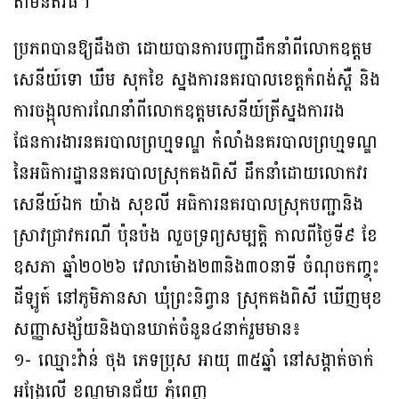
តាមនីតិវិធី។
ប្រភពបានឱ្យដឹងថា ដោយបានការបញ្ជាដឹកនាំពីលោកឧត្ដម
សេនីយ៍ទោ ឃឹម សុកខៃ ស្នងការនគរបាលខេត្ដកំពង់ស្ពឺ និង
ការចង្អុលការណែនាំពីលោកឧត្ដមសេនីយ៍ត្រីស្នងការរង
ផែនការងារនគរបាលព្រហ្មទណ្ឌ កំលាំងនគរបាលព្រហ្មទណ្ឌ
នៃអធិការដ្ឋាននគរបាលស្រុកគងពិសី ដឹកនាំដោយលោកវរ
សេនីយ៍ឯក យ៉ាង សុខលី អធិការនគរបាលស្រុកបញ្ជានិង
ស្រាវជ្រាវករណី ប៉ុនប៉ង លួចទ្រព្យសម្បត្តិ កាលពីថ្ងៃទី៩ ខែ
ឧសភា ឆ្នាំ២០២៦ វេលាម៉ោង២៣និង៣០នាទី ចំណុចកញ្ចុះ
ដីឡូត៍ នៅភូមិភានសា ឃុំព្រះនិព្វាន ស្រុកគងពិសី ឃើញមុខ
សញ្ញាសង្ស័យនិងបានឃាត់ចំនួន៤នាក់រួមមាន៖
១- ឈ្មោះវ៉ាន់ ថុង ភេទប្រុស អាយុ ៣៥ឆ្នាំ នៅសង្តាត់ចាក់
អង្រែលើ ខណ្ឌមានជ័យ ភ្នំពេញ