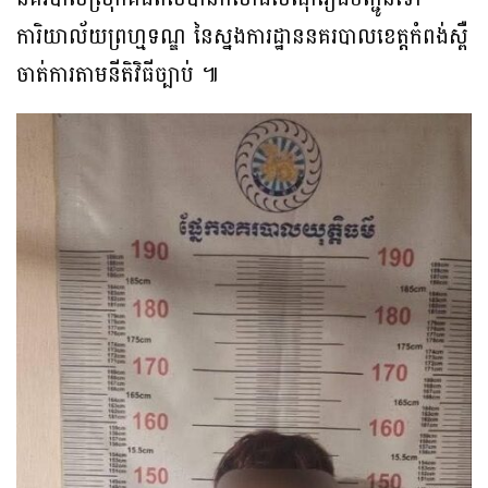
ការិយាល័យព្រហ្មទណ្ឌ នៃស្នងការដ្ឋាននគរបាលខេត្តកំពង់ស្ពឺ
ចាត់ការតាមនីតិវិធីច្បាប់ ៕