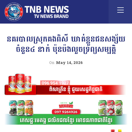
នគរបាលស្រុកគងពិសី ឃាត់ខ្លួនជនសង្ស័យ
ចំនួន៤ នាក់ ប៉ុនប៉ងលួចទ្រព្យសម្បត្តិ
On
May 14, 2026