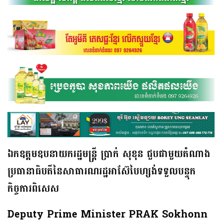
ឯកឧត្តមឧបនាយករដ្ឋមន្ត្រី ប្រាក់ សុខុន ជួបជាមួយតំណាង
ប្រធានាធិបតីនៃសាធារណរដ្ឋអាស៊ែបៃហ្សង់ទទួលបន្ទុក
កិច្ចការពិសេស
Deputy Prime Minister PRAK Sokhonn