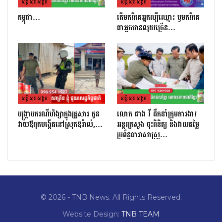
សន្តិសុខសង្គម
សន្តិសុខសង្គម
កម្ពុជា…
តេីមកពីគេអ្នកល្បីឈ្មោះ​ ឫមកពីគេ
ជាអ្នកមានលុយច្រេីន​…
សន្តិសុខសង្គម
សន្តិសុខសង្គម
បង្ក្រាបករណីហិង្សាក្នុងគ្រួសារ កូន
លោក ផាង វី ដឹកនាំក្រុមការងារ
វាយឪពុកបង្កើតនៅស្រុកឱរ៉ាល់,…
អន្តរក្រសួង ចុះពិនិត្យ និងវាយតម្លៃ
ប្រព័ន្ធធារាសាស្ត្រ…
© 2026 - TNB News. All Rights Reserved.
Website Design:
TNB TEAM