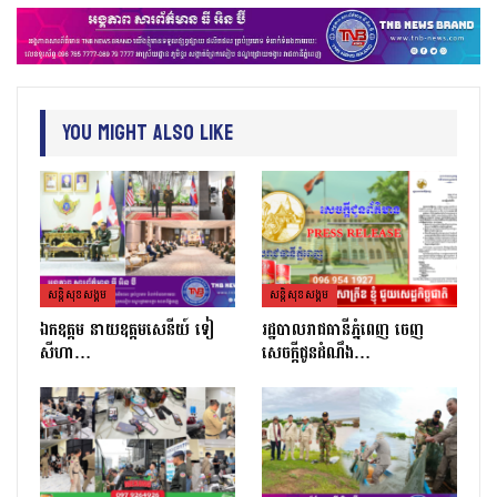
You Might Also Like
សន្តិសុខសង្គម
សន្តិសុខសង្គម
ឯកឧត្តម នាយឧត្តមសេនីយ៍ ទៀ
រដ្ឋបាលរាជធានីភ្នំពេញ ចេញ
សីហា…
សេចក្តីជូនដំណឹង…