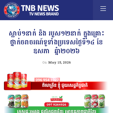
ស្លាប់១នាក់ និង របួស១២នាក់ ក្នុងគ្រោះ
ថ្នាក់ចរាចរណ៍ទូទាំងប្រទេសថ្ងៃទី១៤ ខែ
ឧសភា ឆ្នំា២០២៦
On
May 15, 2026