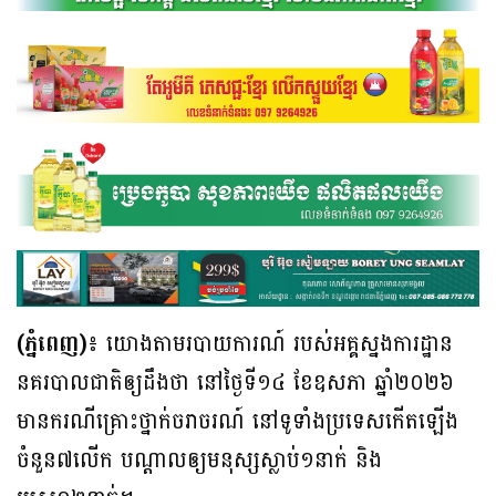
(ភ្នំពេញ)៖
យោងតាមរបាយការណ៍ របស់អគ្គស្នងការដ្ឋាន
នគរបាលជាតិឲ្យដឹងថា នៅថ្ងៃទី១៤ ខែឧសភា ឆ្នាំ២០២៦
មានករណីគ្រោះថ្នាក់ចរាចរណ៍ នៅទូទាំងប្រទេសកើតឡើង
ចំនួន៧លើក បណ្ដាលឲ្យមនុស្សស្លាប់១នាក់ និង