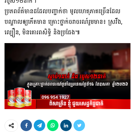
របួស១២នាក់។
ប្រភពព័ត៌មានដដែលបញ្ជាក់ថា មូលហេតុភាគច្រើនដែល
បណ្ដាលឲ្យកើតមាន គ្រោះថ្នាក់ចរាចរណ៍រួមមាន៖ ស្រវឹង,
ល្បឿន, មិនគោរពសិទិ្ធ និងប្រជែង៕