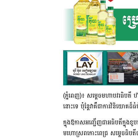
(ភ្នំពេញ)៖ សម្តេចមហាបវរធិបតី ហ៊ុ
នោះទេ ប៉ុន្តែវាគឺជាការវិនិយោគដ៏ធ
ក្នុងឱកាសអញ្ជើញជាអធិបតីក្នុងខ
មហោស្រពកោះពេជ្រ សម្តេចធិបតីប