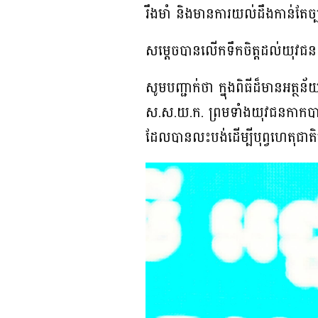
រឹងមាំ និងមានការយល់ដឹងកាន់តែច្បា
សម្ដេចបានលើកទឹកចិត្តដល់យុវជនឱ្យ
សូមបញ្ជាក់ថា ក្នុងពិធីដ៏មានអត្
ស.ស.យ.ក. ព្រមទាំងយុវជនកាកបាទ
ដែលបានលះបង់ដើម្បីបុព្វហេតុជាតិ