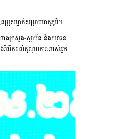
ប្រុសម្នាក់សម្រាប់មាតុភូមិ។
ំណាងក្រសួង-ស្ថាប័ន និងយុវជន
ងរំលឹកដល់គុណូបការៈរបស់អ្នក