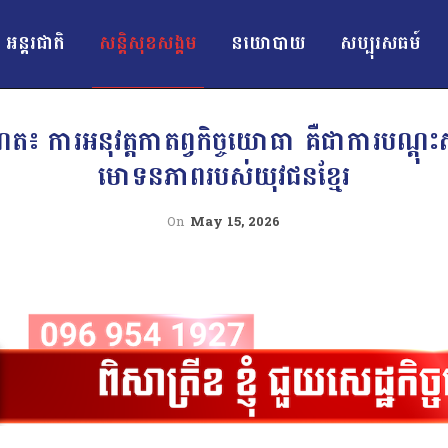
អន្ដរជាតិ
សន្តិសុខសង្គម
នយោបាយ
សប្បុរសធម៍
ែត៖ ការអនុវត្តកាតព្វកិច្ចយោធា គឺជាការបណ្តុះស
មោទនភាពរបស់យុវជនខ្មែរ
On
May 15, 2026