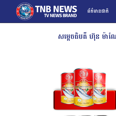
ព័ត៌មានជាតិ
សម្ដេចធិបតី ហ៊ុន ម៉ាណ