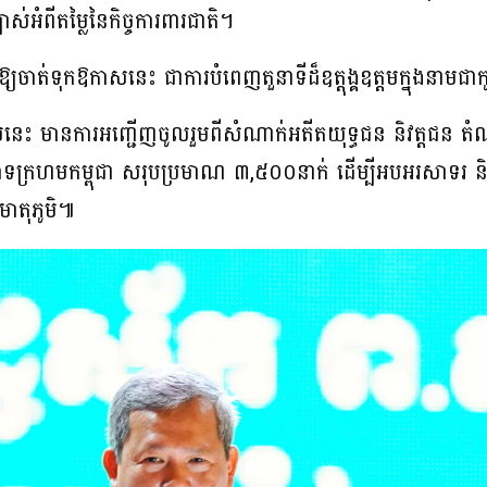
ស់អំពីតម្លៃនៃកិច្ចការពារជាតិ។
ចាត់ទុកឱកាសនេះ ជាការបំពេញតួនាទីដ៏ឧត្តុង្គឧត្តមក្នុងនាមជាកូន
ថន័យនេះ មានការអញ្ជើញចូលរួមពីសំណាក់អតីតយុទ្ធជន និវត្តជន ត
ក្រហមកម្ពុជា សរុបប្រមាណ ៣,៥០០នាក់ ដើម្បីអបអរសាទរ និ
មាតុភូមិ៕