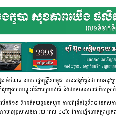
ន ម៉ាណែត នាយករដ្ឋមន្ត្រីនៃកម្ពុជា បានសង្កត់ធ្ងន់ថា ការអនុវត្ត
ំបំផុតក្នុងការបណ្ដុះគំនិតស្នេហាជាតិ និងជាមោទនភាពជាតិសម្រាប់យ
ួបលើកទី១៩ ទិវាអតីតយុទ្ធជនកម្ពុជា កាលពីព្រឹកថ្ងៃទី១៥ ខែឧ
ានមានប្រសាសន៍ថា រយៈពេល ២៤ខែ នៃការហ្វឹកហាត់ក្នុងជួរកងទ