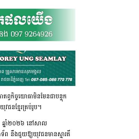
កាតព្វកិច្ចយោធាមិនមែនជាបន្ទុក
ុវជនខ្មែរគ្រប់រូប។
សភា ឆ្នាំ២០២៦ នៅសាល
័ព នឹងជួយឱ្យយុវជនមានស្មារតី