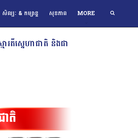
សិល្បៈ & កម្សាន្ត
សុខភាព
MORE
្មារតីស្នេហាជាតិ និងជា