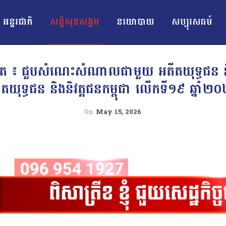
អន្ដរជាតិ
សន្តិសុខសង្គម
នយោបាយ
សប្បុរសធម៍
ែត ៖ ជួបសំណេះសំណាលជាមួយ អតីតយុទ្ធជន និង
ីតយុទ្ធជន និងនិវត្តជនកម្ពុជា លើកទី១៩ ឆ្នាំ២
On
May 15, 2026