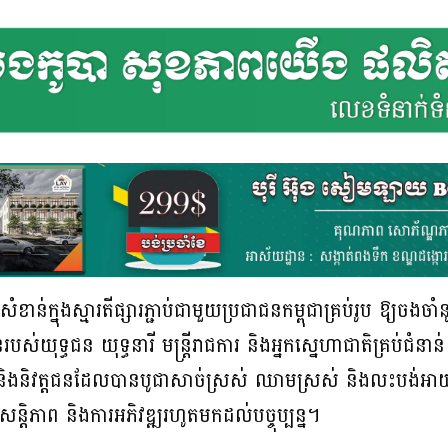
ខាន់ក្នុងស្មារតីផ្សារភ្ជាប់ជាមួយប្រជាជនកម្ពុជាគ្រប់រូប ឱ្យចងចាំនូវ
ានរបស់យុទ្ធជន យុទ្ធនារី មន្ត្រីរាជការ និងអ្នកស្នេហាជាតិគ្
ន និងនិវត្តជនដែលបានបូជាសាច់ស្រស់ ឈាមស្រស់ និងលះបង់អាយុ ជី
ខសន្តិភាព និងការអភិវឌ្ឍរហូតមកដល់បច្ចុប្បន្ន។