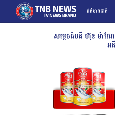
ព័ត៌មានជាតិ
សម្តេចធិបតី ហ៊ុន ម៉ាណ
អត