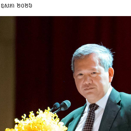
ទី១៥ ឧសភា ២០២៦