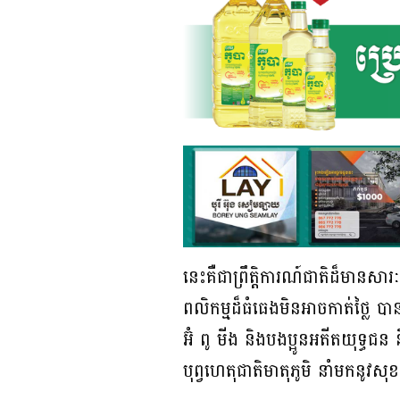
នេះគឺជាព្រឹត្តិការណ៍ជាតិដ៏មានសារៈសំ
ពលិកម្មដ៏ធំធេងមិនអាចកាត់ថ្លៃ ប
អ៊ំ ពូ មីង និងបងប្អូនអតីតយុទ្ធជ
បុព្វហេតុជាតិមាតុភូមិ នាំមកនូវសុ