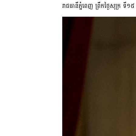
រាជធានីភ្នំពេញ ព្រឹកថ្ងៃសុក្រ 