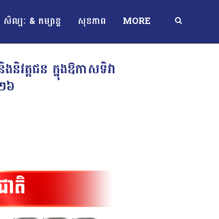
សិល្បៈ & កម្សាន្ត
សុខភាព
MORE
និវត្តជន ក្នុងឱកាសទិវា
០២៦