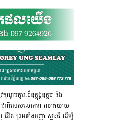
គុណូបក្ការៈដ៏ឧត្តុង្គឧត្តម និង
រប់ជំនាន់ ជាពិសេសលោកតា លោកយាយ
វិត ព្រមទាំងបញ្ញា ស្មារតី ដើម្បី