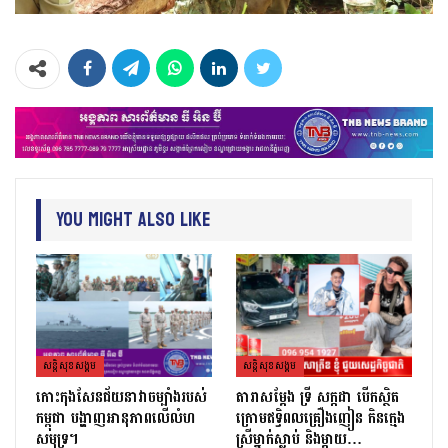
You Might Also Like
សន្តិសុខសង្គម
សន្តិសុខសង្គម
កោះកុងសែនជ័យនាវាចម្បាំងរបស់
តារាសម្ដែង ទ្រី សក្កដា បើកស្ថិត
កម្ពុជា បង្ហាញអានុភាពលើលំហ
ក្រោមឥទ្ធិពលគ្រឿងញៀន កិនក្មេង
សមុទ្រ។
ស្រីម្នាក់ស្លាប់ និងម្ដាយ…