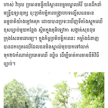
ហាស់ វិបុល ប្រធានមន្ទីរបរិស្ថានខេត្តមណ្ឌលគិរី បានដឹកនាំ
មន្ត្រីឧទ្យានុរក្ស ចុះប្រតិបត្តិការបង្ក្រាបបទល្មើសធនធាន
ធម្មជាតិយ៉ាងក្តៅគគុក ដោយបានប្រទះឃើញទីតាំងស្តុកឈើ
ខុសច្បាប់មួយកន្លែង ស្ថិតក្នុងភូមិឡៅកា សង្កាត់សុខដុម
ក្រុងសែនមនោរម្យ។ ក្នុងកិច្ចប្រតិបត្តិការនេះ កម្លាំងជំនាញ
បានដកហូតឈើដែលជនមិនស្គាល់មុខយកទៅលាក់
ទុក២៦កំណាត់ប្រភេទឈើ ឈ្លិច ដើម្បីចាត់ការតាមនីតិវិធី
ច្បាប់។