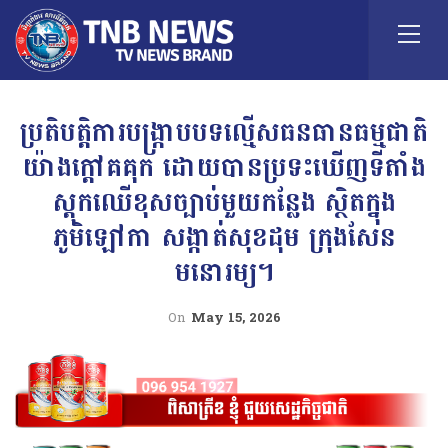
ប្រតិបត្តិការបង្ក្រាបបទល្មើសធនធានធម្មជាតិ
យ៉ាងក្តៅគគុក ដោយបានប្រទះឃើញទីតាំង
ស្តុកឈើខុសច្បាប់មួយកន្លែង ស្ថិតក្នុង
ភូមិឡៅកា សង្កាត់សុខដុម ក្រុងសែន
មនោរម្យ។
On
May 15, 2026