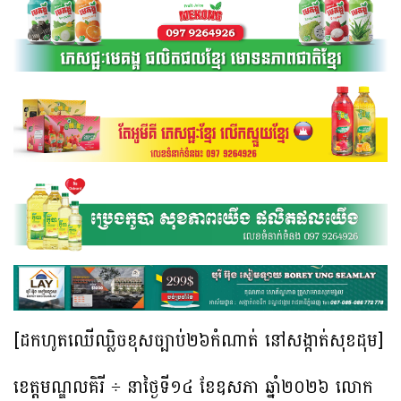
[ដកហូតឈើឈ្លិចខុសច្បាប់២៦កំណាត់ នៅសង្កាត់សុខដុម]
ខេត្តមណ្ឌលគិរី ÷ នាថ្ងៃទី១៤ ខែឧសភា ឆ្នាំ២០២៦ លោក