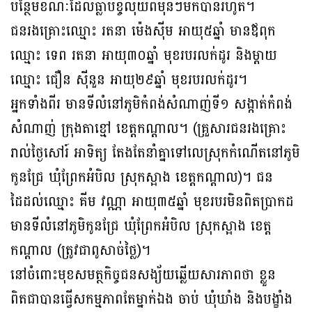
បន្ថែមខណៈដែលធ្លាប់ខ្ចីលុយពីមុនៗមកបានរហូត។
ជនរងគ្រោះឈ្មោះ រតនា ម៉េងស៊ីម អាយុ៥ឆ្នាំ មានឪពុក
ឈ្មោះ ទេព រតនា អាយុ៣០ឆ្នាំ មុខរបរលក់ដូរ និងម្ដាយ
ឈ្មោះ ជឿន ស៊ីនួន អាយុ២៩ឆ្នាំ មុខរបរលក់ដូរ។
អ្នកទាំងពីរ មានទីលំនៅភូមិកំពង់សំណាញ់ទី១ សង្កាត់កំពង់
សំណាញ់ ក្រុងតាខ្មៅ ខេត្តកណ្តាល។ (គ្រួសារជនរងគ្រោះ
រាល់ថ្ងៃសៅរ៍ អាទិត្យ តែងតែនាំគ្នាទៅលេស្រុកកំណើតនៅភូមិ
កូនជ្រែ ឃុំព្រែកអំបិល ស្រុកស្អាង ខេត្តកណ្ដាល)។ ជន
ដៃដល់ឈ្មោះ គីម វណ្ណា អាយុ៣៥ឆ្នាំ មុខរបរមិនពិតប្រាកដ
មានទីលំនៅភូមិកូនជ្រែ ឃុំព្រែកអំបិល ស្រុកស្អាង ខេត្ត
កណ្តាល (ត្រូវជាពូសាច់ថ្លៃ)។
នៅចំពោះមុខសមត្ថកិច្ចជនសង្យ័យឆ្លើយសារភាពថា ខ្លួន
ពិតជាបានធ្វើសកម្មភាពតែម្នាក់ឯង ចាប់ ឃុំឃាំង និងបង្ខាំង