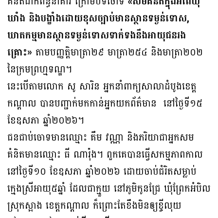
គំនិតដាក់ពន្ធនាគារ ក្រោមបទចោទ
«សមគំនិតក្នុងអំពើឃុំ
ឃាំង និងបង្ខាំងដោយខុសច្បាប់មានស្ថានទម្ងន់ទោស,
ឃាតកម្មមានស្ថានទម្ងន់ទោសទាក់ទងនឹងអាយុជនរង
គ្រោះ»
តាមបញ្ញត្តិមាត្រា២៩ មាត្រា២៥៤ និងមាត្រា២០២
នៃក្រមព្រហ្មទណ្ឌ។
នេះបើតាមលោក សូ សារិន អ្នកនាំពាក្យសាលាដំបូងខេត្ត
កណ្ដាល បានបញ្ជាក់មកកាន់អ្នកយកព័ត៌មាន នៅថ្ងៃទី១៥
ខែឧសភា ឆ្នាំ២០២៦។
ជនជាប់ចោទមានឈ្មោះ គឹម វណ្ណា និងភរិយាជាអ្នកសម
គំនិតមានឈ្មោះ ធី ណារ៉ុង។ ពួកគេបានធ្វើសកម្មភាពកាល
នៅថ្ងៃទី១០ ខែឧសភា ឆ្នាំ២០២៦ ដោយចាប់ជំរិតសម្លាប់
ក្មេងស្រីអាយុ៥ឆ្នាំ ដែលជាក្មួយ នៅភូមិកូនជ្រែ ឃុំព្រែកអំបិល
ស្រុកស្អាង ខេត្តកណ្ដាល ក៏ព្រោះតែខឹងមិនឲ្យខ្ចីលុយ