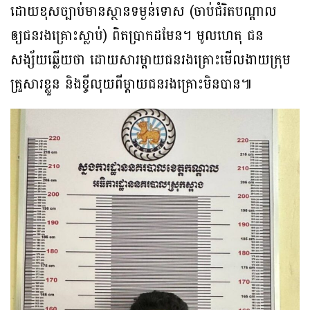
ដោយខុសច្បាប់មានស្ថានទម្ងន់ទោស (ចាប់ជំរិតបណ្តាល
ឲ្យជនរងគ្រោះស្លាប់) ពិតប្រាកដមែន។ មូលហេតុ ជន
សង្ស័យឆ្លើយថា ដោយសារម្តាយជនរងគ្រោះមើលងាយក្រុម
គ្រួសារខ្លួន និងខ្ចីលុយពីម្តាយជនរងគ្រោះមិនបាន៕