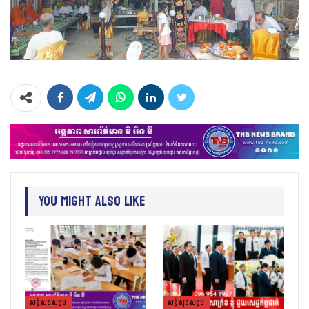
You Might Also Like
សន្តិសុខសង្គម
សន្តិសុខសង្គម