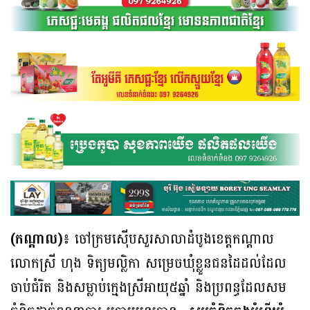
(កណ្ដាល)៖
ចៅក្រមស៊ើបសួរសាលាដំបូងខេត្តកណ្ដាល
លោកស្រី ហុង ទិត្យមល្លិកា សម្រេចឃុំខ្លួនជនដៃដល់ដែល
ចាប់ជំរិត និងសម្លាប់ក្មេងស្រីអាយុ៥ឆ្នាំ និងប្រពន្ធដែលសម