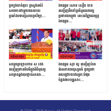
ប្រឡងបាក់ឌុប៖ ក្រសួងអប់រំ
ឯកឧត្តម សោម សឿន បាន
សហការជាមួយនគរបាល
អញ្ជើញដឹកនាំប្រតិភូគណបក្ស
ប្រឆាំងបទល្មើសបច្ចេកវិទ្យា…
ប្រជាជនកម្ពុជា គោរពវិញ្ញាណក្ខន្ធ
ឯកឧត្តម…
សន្តិសុខសង្គម
សន្តិសុខសង្គម
សម្ដេចក្រឡាហោម ស ខេង
ឯកឧត្តម សុខ លូ អញ្ជើញចែក
អញ្ជើញជាអធិបតីក្នុងពិធីបុណ្យ
អំណោយមនុស្សធម៌ ជូនប្រជា
សម្ពោធឆ្លងឧបដ្ឋានសាលា…
ពលរដ្ឋងាយរងគ្រោះបំផុត
ចំនួន៣០០គ្រួសារ…
© 2026 - TNB News. All Rights Reserved.