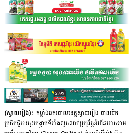
(ស្វាយរៀង)៖
កម្លាំងនគរបាលខេត្តស្វាយរៀង បានបើក
ប្រតិបត្តិការចុះបង្រ្កាបទីតាំងលួចលាក់ប្រព្រឹត្តអំពើឆបោកតាម