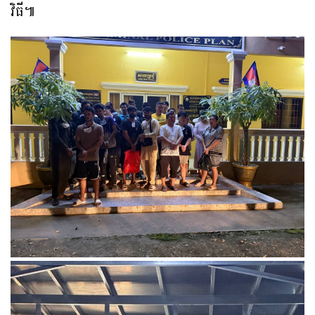
វិធី៕