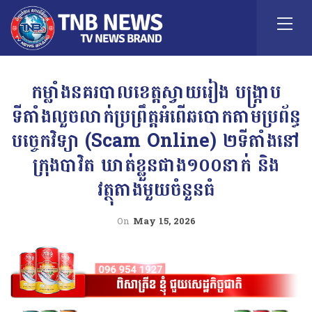
កម្លាំងនគរបាលខេត្តស្វាយរៀង បង្រ្កាប
ទីតាំងលួចលាក់ប្រព្រឹត្តអំពើឆបោកតាមប្រព័ន្ធ
បច្ចេកវិទ្យា (Scam Online) ២ទីតាំងនៅ
ក្រុងបាវិត ឃាត់ខ្លួនជាង១០០នាក់ និង
វត្ថុតាងមួយចំនួនធំ
On
May 15, 2026