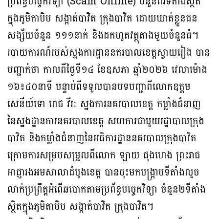
ប្រព័ន្ធបច្ចេកវិទ្យា (Scam Online) ចំនួនពីរទីតាំងស្ថិត
ក្នុងភូមិតាបិប សង្កាត់បាវិត ក្រុងបាវិត ដោយឃាត់ខ្លួនជន
សង្ស័យចំនួន ១១១នាក់ និងដកហូតវត្ថុតាងមួយចំនួនធំ។
របាយការណ៍របស់ស្នងការដ្ឋាននគរបាលខេត្តស្វាយរៀង បាន
បញ្ជាក់ថា កាលពីថ្ងៃទី១៤ ខែឧសភា ឆ្នាំ២០២៦ វេលាម៉ោង
១៦៖៤០នាទី បន្ទាប់ពីទទួលបានបទបញ្ជាពីលោកឧត្តម
សេនីយ៍ទោ ពេជ វីរៈ ស្នងការនគរបាលខេត្ត កម្លាំងជំនាញ
នៃស្នងដ្ឋានការនគរបាលខេត្ត សហការជាមួយរដ្ឋាបាលក្រុង
បាវិត និងកម្លាំងជំនាញនៃអធិការដ្ឋាននគរបាលក្រុងបាវិត
ក្រោមការសម្របសម្រួលពីលោក ឡាយ ជុងហេង ព្រះរាជ
អាជ្ញារងអមសាលាដំបូងខេត្ត បានចុះមកបង្រ្កាបទីតាំងលួច
លាក់ប្រព្រឹត្តអំពើឆបោកតាមប្រព័ន្ធបច្ចេកវិទ្យា ចំនួន២ទីតាំង
ស្ថិតក្នុងភូមិតាបិប សង្កាត់បាវិត ក្រុងបាវិត។