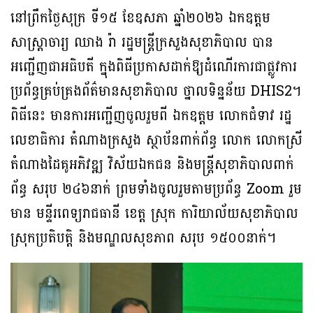
នៅព្រឹកថ្ងៃសុក្រ ទី១៥ ខែឧសភា ឆ្នាំ២០២៦ ឯកឧត្តម
សាស្រ្តាចារ្យ ឈាង រ៉ា រដ្ឋមន្រ្តីក្រសួងសុខាភិបាល បាន
អញ្ជើញជាអធិបតី ក្នុងពិធីប្រកាសដាក់ឱ្យដំណើរការជាផ្លូវការ
ប្រព័ន្ធគ្រប់គ្រងព័ត៌មានសុខាភិបាល ថ្នាលទិន្នន័យ DHIS2។
ពិធីនេះ មានការអញ្ជើញចូលរួមពី ឯកឧត្តម លោកជំទាវ រដ្ឋ
លេខាធិការ តំណាងក្រសួង ស្ថាប័នពាក់ព័ន្ធ លោក លោកស្រី
តំណាងដៃគូអភិវឌ្ឍ វិស័យឯកជន និងមន្រ្តីសុខាភិបាលពាក់
ព័ន្ធ សរុប ២៤៦នាក់ ព្រមទាំងចូលរួមតាមប្រព័ន្ធ Zoom រួម
មាន មន្ទីរពេទ្យរាជធានី ខេត្ត ស្រុក ការិយាល័យសុខាភិបាល
ស្រុកប្រតិបត្តិ និងមណ្ឌលសុខភាព សរុប ១៥០០នាក់។