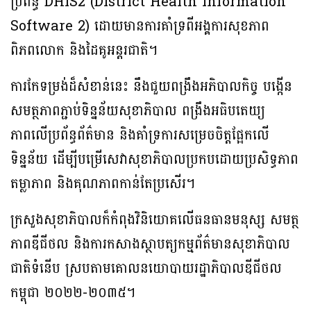
ប្រព័ន្ធ DHIS2 (District Health Information
Software 2) ដោយមានការគាំទ្រពីអង្គការសុខភាព
ពិភពលោក និងដៃគូអន្តរជាតិ។
ការកែទម្រង់ដ៏សំខាន់នេះ នឹងជួយពង្រឹងអភិបាលកិច្ច បង្កើន
សមត្ថភាពភ្ជាប់ទិន្នន័យសុខាភិបាល ពង្រឹងអធិបតេយ្យ
ភាពលើប្រព័ន្ធព័ត៌មាន និងគាំទ្រការសម្រេចចិត្តផ្អែកលើ
ទិន្នន័យ ដើម្បីបម្រើសេវាសុខាភិបាលប្រកបដោយប្រសិទ្ធភាព
តម្លាភាព និងគុណភាពកាន់តែប្រសើរ។
ក្រសួងសុខាភិបាលក៏កំពុងវិនិយោគលើធនធានមនុស្ស សមត្ថ
ភាពឌីជីថល និងការកសាងស្ថាបត្យកម្មព័ត៌មានសុខាភិបាល
ជាតិទំនើប ស្របតាមគោលនយោបាយរដ្ឋាភិបាលឌីជីថល
កម្ពុជា ២០២២-២០៣៥។