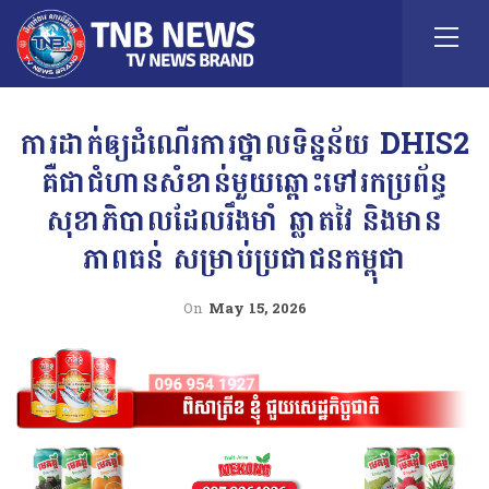
ការដាក់ឲ្យដំណើរការថ្នាលទិន្នន័យ DHIS2
គឺជាជំហានសំខាន់មួយឆ្ពោះទៅរកប្រព័ន្ធ
សុខាភិបាលដែលរឹងមាំ ឆ្លាតវៃ និងមាន
ភាពធន់ សម្រាប់ប្រជាជនកម្ពុជា
On
May 15, 2026