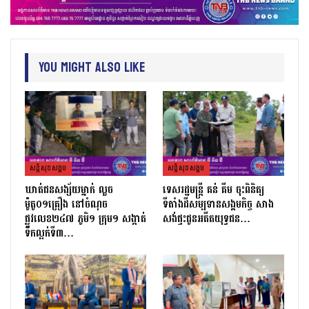
You Might Also Like
សន្តិសុខសង្គម
សន្តិសុខសង្គម
ឃាត់ជនសង្ស័យម្នាក់ លួច
ទេសរដ្ឋមន្រ្តី គន់ គីម ចុះពិនិត្យ
ម៉ូតូ០១គ្រឿង នៅចំណុច
ទីតាំងដីសម្បទានសង្គមកិច្ច សាង
ផ្លូវលេខ២៤៧ ភូមិ១ ក្រុម១ សង្កាត់
សង់ផ្ទះជូនអតីតយុទ្ធជន…
ទឹកល្អក់ទី៣…