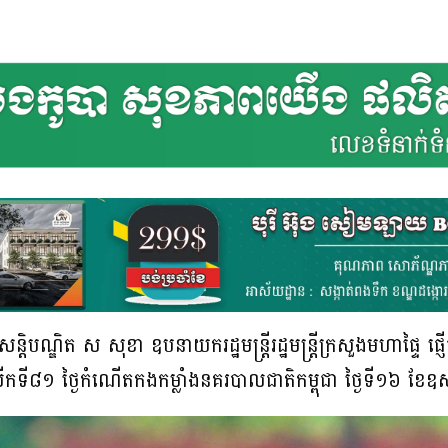
ិបណ្ឌិត ស សុខា ឧបនាយករដ្ឋមន្ត្រី​រដ្ឋមន្រ្តីក្រសួងមហាផ្ទៃ ផ្ញ
លើកទី៨១ ថ្ងៃកំណើតកងកម្លាំងនគរបាលជាតិកម្ពុជា ថ្ងៃទី១៦ ខែ