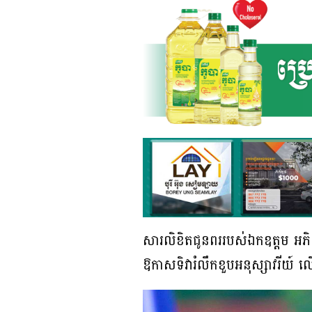
សារលិខិតជូនពររបស់ឯកឧត្តម អភិសន្ត
ឱកាសទិវារំលឹក​ខួបអនុស្សាវរីយ៍ 