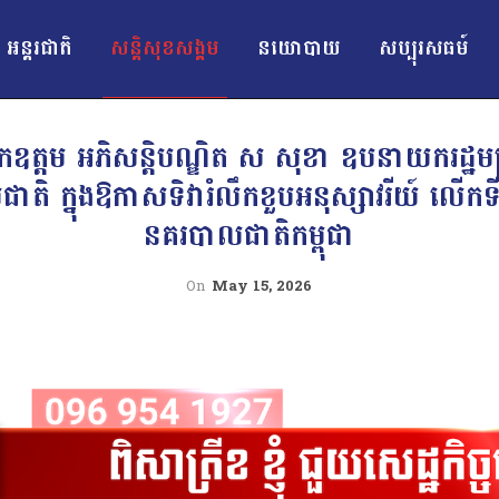
អន្ដរជាតិ
សន្តិសុខសង្គម
នយោបាយ
សប្បុរសធម៍
តម អភិសន្តិបណ្ឌិត ស សុខា ឧបនាយករដ្ឋមន្ត្រី​រ
ជាតិ ក្នុងឱកាសទិវារំលឹក​ខួបអនុស្សាវរីយ៍ លើក
នគរបាលជាតិកម្ពុជា
On
May 15, 2026