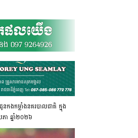
ើជូនកងកម្លាំងនគរបាលជាតិ ក្នុង
ឧសភា ឆ្នាំ២០២៦