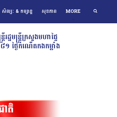
សិល្បៈ & កម្សាន្ត
សុខភាព
MORE
ដ្ឋមន្រ្តីក្រសួងមហាផ្ទៃ
ទី៨១ ថ្ងៃកំណើតកងកម្លាំង