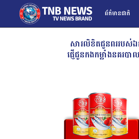
ព័ត៌មានជាតិ
សារលិខិតជូនពររបស់ឯកឧត្
ផ្ញើជូនកងកម្លាំងនគរបាល