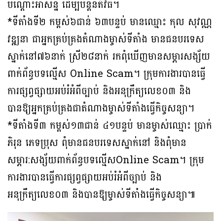
បណ្ដោះអាសន្ន ដើម្បីបន្ដនីតិវិធី។
*ទីតាំងទី២ កម្ពស់៦ជាន់ ៦៣បន្ទប់ មានឈ្មោះ កុល សុវណ្ណ
វឌ្ឍនា ជាអ្នកគ្រប់គ្រងតំណាងម្ចាស់ទីតាំង មានជនបរទេស
ស្នាក់នៅ៧៦នាក់ ស្រី២៨នាក់ រកពុំឃើញមានសម្ភារសង្ស័យ
ពាក់ព័ន្ធបទល្មើស Online Scam។ ក្រុមការងារបានធ្វើ
ការផ្សព្វផ្សាយអប់រំអំពីច្បាប់ និងអនុក្រឹត្យលេខ០៣ និង
បានឱ្យអ្នកគ្រប់គ្រងជាតំណាងម្ចាស់ទីតាំងធ្វើកិច្ចសន្យា។
*ទីតាំងទី៣ កម្ពស់១៣ជាន់ ៤១បន្ទប់ មានម្ចាស់ឈ្មោះ ប្រាក់
ភិរុន ភេទប្រុស ពុំមានជនបរទេសស្នាក់​នៅ និងពុំមាន
សម្ភារ:សង្ស័យពាក់ព័ន្ធបទល្មើសOnline Scam។ ក្រុម
ការងារបានធ្វើការផ្សព្វ​ផ្សា​យអប់រំអំពីច្បាប់ និង
អនុក្រឹត្យលេខ០៣ និងបានឱ្យម្ចាស់ទីតាំងធ្វើកិច្ចសន្យា៕