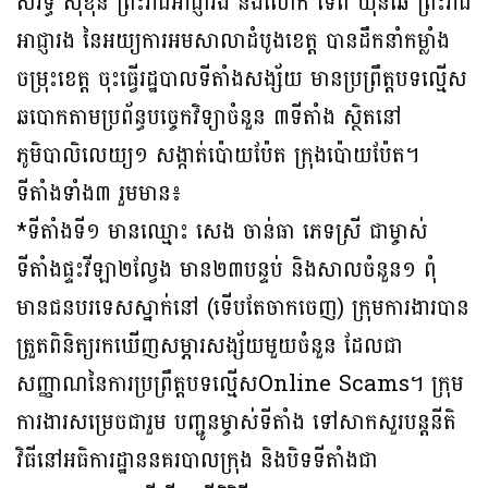
សំរឹទ្ធ សុខុន ព្រះរាជអាជ្ញារង និងលោក ទេព ឃុនឆៃ ព្រះរាជ
អាជ្ញារង នៃអយ្យការអមសាលាដំបូងខេត្ត បានដឹកនាំកម្លាំង
ចម្រុះខេត្ត ចុះធ្វើរដ្ឋបាលទីតាំងសង្ស័យ មានប្រព្រឹត្តបទល្មើស
ឆបោកតាមប្រព័ន្ធ​បច្ចេកវិទ្យាចំនួន ៣ទីតាំង ស្ថិតនៅ
ភូមិបាលិលេយ្យ១ សង្កាត់ប៉ោយប៉ែត ក្រុងប៉ោយប៉ែត។
ទីតាំងទាំង៣ រួមមាន៖​
*ទីតាំងទី១ មានឈ្មោះ សេង ចាន់ធា ភេទស្រី ជាម្ចាស់
ទីតាំងផ្ទះវីឡា២ល្វែង មាន២៣បន្ទប់ និងសាលចំនួន១ ពុំ
មានជនបរទេសស្នាក់នៅ (ទើបតែចាកចេញ) ក្រុមការងារបាន
ត្រួតពិនិត្យរកឃើញសម្ភារសង្ស័យមួយចំនួន ដែលជា
សញ្ញាណនៃការប្រព្រឹត្តបទល្មើសOnline Scams។ ក្រុម
ការងារសម្រេចជារួម បញ្ជូនម្ចាស់ទីតាំង ទៅសាកសួរបន្ដនីតិ
វិធីនៅអធិការដ្ឋាននគរបាលក្រុង និងបិទទីតាំងជា