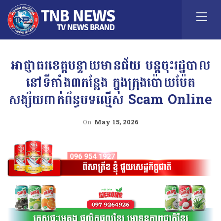
អាជ្ញាធរខេត្តបន្ទាយមានជ័យ បន្តចុះរដ្ឋបាល
នៅទីតាំង៣កន្លែង ក្នុងក្រុងប៉ោយប៉ែត
សង្ស័យពាក់ព័ន្ធបទល្មើស Scam Online
On
May 15, 2026