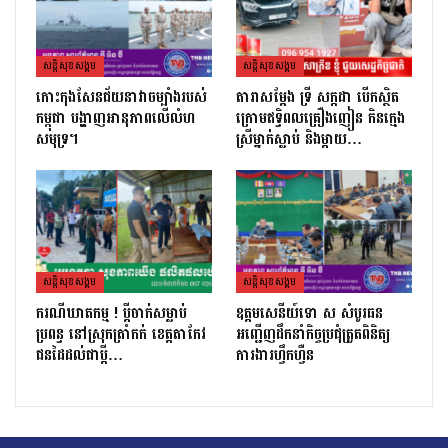
សន្តិសុខសង្គម
សន្តិសុខសង្គម
កោះកុងសែនជ័យនាវាចម្បាំងរបស់
តារាសម្ដែង ទ្រី សក្កដា បើកស្ថិត
កម្ពុជា បង្ហាញអានុភាពលើលំហ
ក្រោមឥទ្ធិពលគ្រឿងញៀន កិនក្មេង
សមុទ្រ។
ស្រីម្នាក់ស្លាប់ និងម្ដាយ…
សន្តិសុខសង្គម
សន្តិសុខសង្គម
ករណីឃាតកម្ម ! ប្ដីចាក់សម្លាប់
ឧត្តមសេនីយ៍ទោ ស សំបូរធន
ប្រពន្ធ នៅស្រុកត្រាំកក់ ខេត្តតាកែវ
អញ្ជើញដឹកនាំកិច្ចប្រជុំត្រួតពិនិត្យ​
ជនដៃដល់ជាប្ដី…
ការងារហ្វឹកហ្វឺន