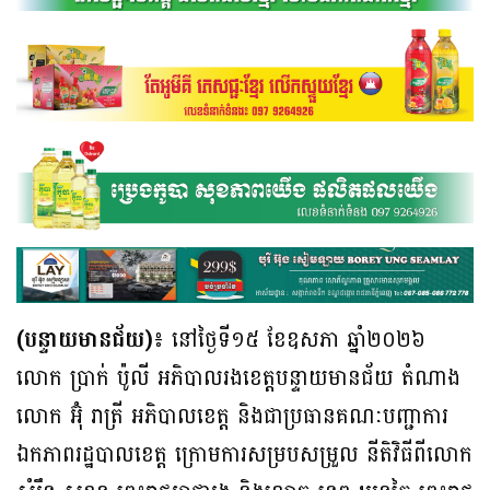
(បន្ទាយមានជ័យ)៖
នៅថ្ងៃទី១៥ ខែឧសភា ឆ្នាំ២០២៦
លោក ប្រាក់ ប៉ូលី អភិបាលរងខេត្តបន្ទាយមានជ័យ តំណាង
លោក អ៊ុំ រាត្រី អភិបាលខេត្ត និងជាប្រធានគណៈបញ្ជាការ
ឯកភាពរដ្ឋបាលខេត្ត ក្រោមការសម្របសម្រួល នីតិវិធីពីលោក