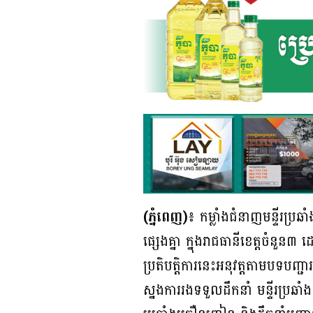
(ភ្នំពេញ)៖
កម្លាំងជំនាញមន្ទីរប្
ផ្សេងគ្នា ក្នុងរាជធានីខេត្តចំនួ
ប្រតិបត្ដិការនេះអនុវត្តតាមបទបញ
ស្នងការរងទទួលដឹកនាំ មន្ទីរប្រឆ