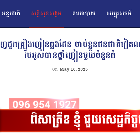
អន្ដរជាតិ
សន្តិសុខសង្គម
នយោបាយ
សប្បុរសធម៍
ឋជនជួញដូរគ្រឿងញៀនឆ្លងដែន ចាប់ខ្លួនជនជាតិវៀតណា
រឹបអូសបានថ្នាំញៀនមួយចំនួនធំ
On
May 16, 2026