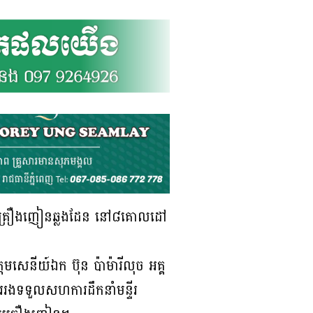
ួញដូរគ្រឿងញៀនឆ្លងដែន នៅ៨គោលដៅ
មសេនីយ៍ឯក ប៊ុន ប៉ាម៉ារីលុច អគ្គ
ការរងទទួលសហការដឹកនាំមន្ទីរ