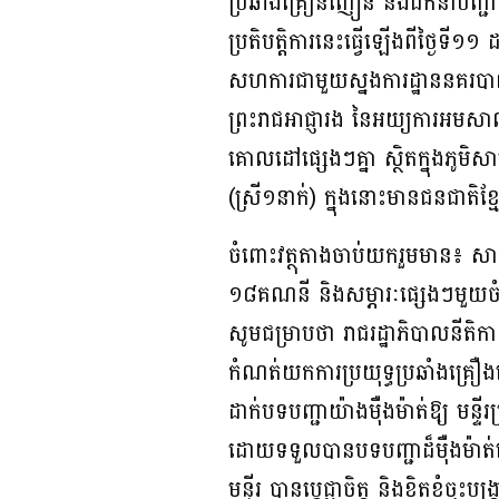
ប្រឆាំងគ្រឿនញៀន និងដឹកនាំបញ្ជ
ប្រតិបត្តិការនេះធ្វើឡើងពីថ្ងៃទ
សហការជាមួយស្នងការដ្ឋាននគរបាល
ព្រះរាជអាជ្ញារង នៃអយ្យការអមសាល
គោលដៅផ្សេងៗគ្នា ស្ថិតក្នុងភូមិស
(ស្រី១នាក់) ក្នុងនោះមានជនជាតិ
ចំពោះវត្ថុតាងចាប់យករួមមាន៖ សា
១៨គណនី និងសម្ភារៈផ្សេងៗមួយចំ
សូមជម្រាបថា រាជរដ្ឋាភិបាលនីតិ
កំណត់យកការប្រយុទ្ធប្រឆាំងគ្រ
ដាក់បទបញ្ជាយ៉ាងម៉ឺងម៉ាត់ឱ្យ មន្
ដោយទទួលបានបទបញ្ជាដ៏ម៉ឺងម៉ាត់
មន្ទីរ បានប្តេជ្ញាចិត្ត និងខិតខំ