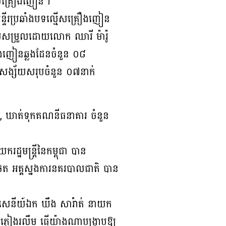
្មើសគ្រឿងញៀន។
មន្ទីរប្រឆាំងបទល្មើសគ្រឿងញៀន
របសម្រួលដោយលោក ឈារី ម៉ារ៉ូ
្រឿងញៀនឆ្លងដែនចំនួន ០៨
នជនសង្ស័យសរុបចំនួន ០៧នាក់
ឿង, ឃាត់ទុកគណនីធនាគារ ចំនួន
្ឋមន្ត្រីនៃកម្ពុជា បាន
េត អគ្គស្នងការនគរបាលជាតិ បាន
ដមសេនីយ៍ឯក ឃឹង សារ៉ាត់ នាយក
ចភ្លៀងរលឹម ធ្វើយ៉ាងណាបង្ក្រាបឱ្យ