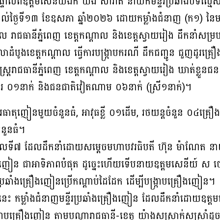
ាផ្ទាល់ពីឧត្តមសេនីយ៍ឯក ឃឹង សារ៉ាត់ នាយកមន្ទីរប្រឆាំងបទល
ី១១ ដល់ថ្ងៃទី១៣ ខែឧសភា ឆ្នាំ២០២៦ ដោយកម្លាំងជំនាញ (ក១) នៃ
 រាជធានីភ្នំពេញ ខេត្តកណ្ដាល និងខេត្តស្វាយរៀង ដឹកនាំសម្
ាដំបូងខេត្តកណ្ដាល ធ្វើការបង្ក្រាបករណី ដឹកជញ្ជូន ជួញដូរគ
ាស្ត្ររាជធានីភ្នំពេញ ខេត្តកណ្ដាល និងខេត្តស្វាយរៀង ឃាត់ខ្លួ
ខ្មែរ ០១នាក់ និងជនជាតិវៀតណាម ០៦នាក់ (ស្រី១នាក់)។
រធាតុញៀនមួយចំនួនធំ, អាវុធខ្លី ០១ដើម, រថយន្តចំនួន ០៤គ្រ
នួនធំ។
កាលទី៧ ដែលដឹកនាំដោយសម្តេចមហាបវរធិបតី ហ៊ុន ម៉ាណែត នាយករដ
ឿងញៀន ជាអាទិភាពបំផុត ដូច្នេះហើយទើបនាយឧត្តមសេនីយ៍ ស ថ
ទីរប្រឆាំងគ្រឿងញៀនប្រើកណ្តាប់ដៃដែក ដើម្បីបង្ក្រាបគ្រឿងញៀន។
នេះ កម្លាំងជំនាញមន្ទីរប្រឆាំងគ្រឿងញៀន ដែលដឹកនាំដោយឧត្
ចុះបង្ក្រាបគ្រឿងញៀន តាមបណ្ដារាជធានី-ខេត្ដ យ៉ាងសស្រាក់សស្រាំដូ