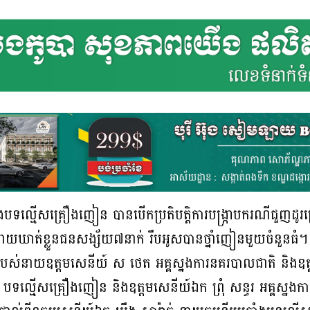
រឆាំងបទល្មើសគ្រឿងញៀន បានបើកប្រតិបត្តិការបង្ក្រាបករណីជ
ន៣ ដោយឃាត់ខ្លួនជនសង្ស័យ៧នាក់ រឹបអូសបានថ្នាំញៀនមួយចំនួនធំ។
្ជារបស់នាយឧត្តមសេនីយ៍ ស ថេត អគ្គស្នងការនគរបាលជាតិ និងឧត្ត
ាំង បទល្មើសគ្រឿងញៀន និងឧត្តមសេនីយ៍ឯក ព្រុំ សន្ធរ អគ្គស្នង