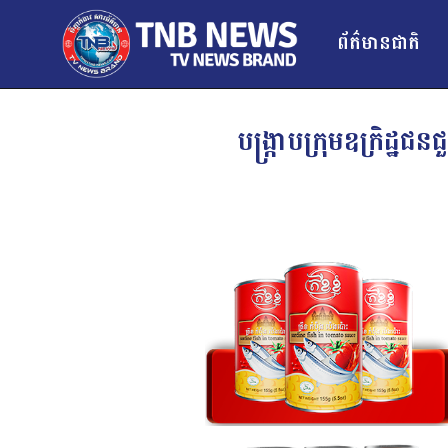
ព័ត៌មានជាតិ
បង្ក្រាបក្រុមឧក្រិដ្