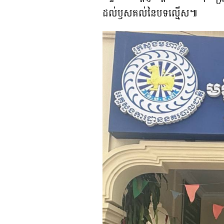
ដល់ឫសគល់នៃបទល្មើស៕