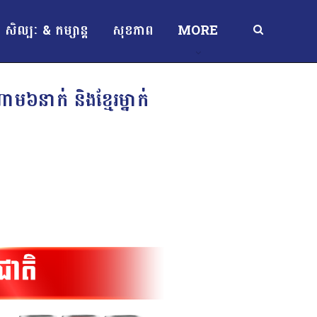
សិល្បៈ & កម្សាន្ត
សុខភាព
MORE
ម៦នាក់ និងខ្មែរម្នាក់