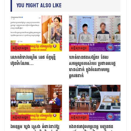
You Might Also Like
សន្តិសុខសង្គម
សន្តិសុខសង្គម
លោកជំទាវបណ្ឌិត ពេជ ច័ន្ទមុន្នី
ឃាត់បានជនសង្ស័យ ដែល
ហ៊ុនម៉ាណែត…
សកម្មលួចរបស់របរ ប្រជាពលរដ្ឋ
បាន៤នាក់ ក្នុងចំណោមបក្ស
ពួក៧នាក់
សន្តិសុខសង្គម
សន្តិសុខសង្គម
ឯកឧត្ដម ឃួង ស្រេង អំពាវនាវឱ្យ
កងរាជឣាវុធហត្ថខេត្ត បញ្ជូនជន