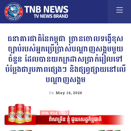
ធនាគារជាតិនៃកម្ពុជា ច្រានចោលទង្វើខុស
ច្បាប់របស់អ្នកប្រើប្រាស់បណ្តាញសង្គមមួយ
ចំនួន ដែលបានយកក្រដាសប្រាក់រៀលទៅ
បំប្លែងជារូបភាពផ្សេងៗ និងផ្សព្វផ្សាយនៅលើ
បណ្តាញសង្គម
On
May 16, 2026