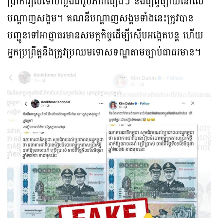
ប្រាក់រៀលទៅបំប្លែងជារូបភាពផ្សេងៗ និងផ្សព្វផ្សាយនៅលើ
បណ្តាញសង្គម។ គណនីបណ្តាញសង្គមទាំងនេះត្រូវបាន
បញ្ជូនទៅអាជ្ញាធរមានសមត្ថកិច្ចដើម្បីស៊ើបអង្កេតបន្ត ហើយ
អ្នកប្រព្រឹត្តនឹងត្រូវប្រឈមទោសទណ្ឌតាមច្បាប់ជាធរមាន។