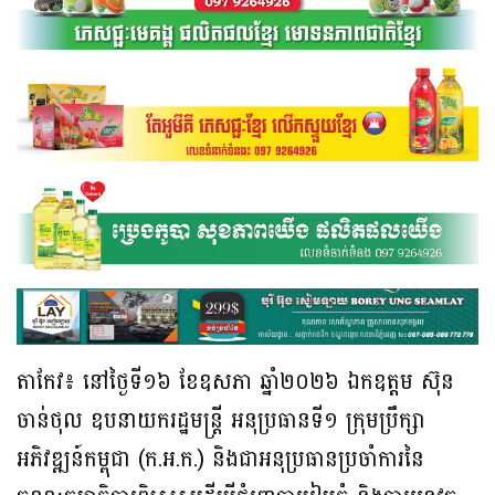
តាកែវ៖ នៅថ្ងៃទី១៦ ខែឧសភា ឆ្នាំ២០២៦ ឯកឧត្តម ស៊ុន
ចាន់ថុល ឧបនាយករដ្ឋមន្ត្រី អនុប្រធានទី១ ក្រុមប្រឹក្សា
អភិវឌ្ឍន៍កម្ពុជា (ក.អ.ក.) និងជាអនុប្រធានប្រចាំការនៃ