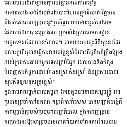
គោលបំណងដើម្បីពិនិត្យលើវឌ្ឍនភាពការអនុវត្ត
ការងារសាងសង់ដែលកំពុងបោះជំហានក្នុងទិសដៅវិជ្ជមាន
និងសំដៅធានាឱ្យបាននូវប្រសិទ្ធភាពការងារខ្ពស់ទៅតាម
ផែនការដែលបានគ្រោងទុក ព្រមទាំងស្របតាមបទដ្ឋាន
បច្ចេកទេសដែលបានកំណត់។ តាមរយៈការចុះពិនិត្យនេះដែរ
គណៈប្រតិភូបានធ្វើការវាយតម្លៃខ្ពស់ចំពោះកិច្ចខិតខំប្រឹងប្រែង
របស់ក្រុមការងារបច្ចេកទេសគ្រប់ផ្នែក ដែលបាននិងកំពុង
បំពេញភារកិច្ចការងារយ៉ាងសស្រាក់សស្រាំ និងប្រកបដោយ
ស្មារតីទទួលខុសត្រូវខ្ពស់។
ក្នុងនាមរាជរដ្ឋាភិបាលកម្ពុជា ឯកឧត្តមឧបនាយករដ្ឋមន្ត្រី អនុ
ប្រធានប្រចាំការនៃគណៈកម្មាធិការពិសេស បានបញ្ជាក់ជាថ្មីពី
ការប្តេជ្ញាចិត្តរបស់ប្រមុខរាជរដ្ឋាភិបាល ក្នុងការរុញច្រាន
គម្រោងនេះឱ្យសម្រេចបានជោគជ័យតាមផែនការដែលបាន