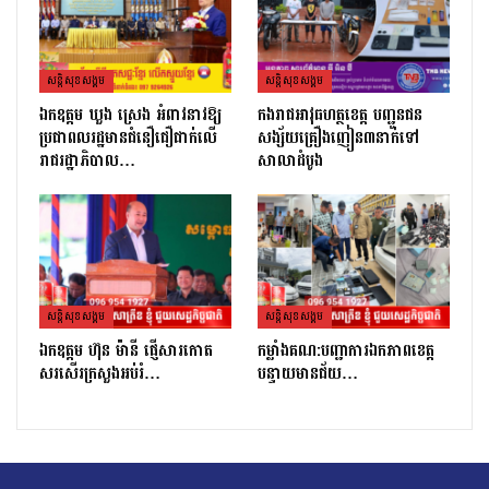
សន្តិសុខសង្គម
សន្តិសុខសង្គម
ឯកឧត្ដម ឃួង ស្រេង អំពាវនាវឱ្យ
កងរាជឣាវុធហត្ថខេត្ត បញ្ជូនជន
ប្រជាពលរដ្ឋមានជំនឿជឿជាក់លើ
សង្ស័យគ្រឿងញៀន៣នាក់ទៅ
រាជរដ្ឋាភិបាល…
សាលាដំបូង
សន្តិសុខសង្គម
សន្តិសុខសង្គម
ឯកឧត្តម ហ៊ុន ម៉ានី ផ្ញើសារកោត
កម្លាំងគណ:បញ្ជាការឯកភាពខេត្ត
សរសើរក្រសួងអប់រំ…
បន្ទាយមានជ័យ…