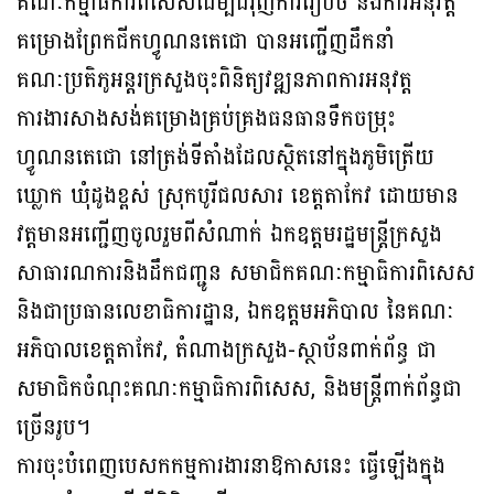
គណៈកម្មាធិការពិសេសដើម្បីជំរុញការរៀបចំ និងការអនុវត្ត
គម្រោងព្រែកជីកហ្វូណនតេជោ បានអញ្ជើញដឹកនាំ
គណៈប្រតិភូអន្តរក្រសួងចុះពិនិត្យវឌ្ឍនភាពការអនុវត្ត
ការងារសាងសង់គម្រោងគ្រប់គ្រងធនធានទឹកចម្រុះ
ហ្វូណនតេជោ នៅត្រង់ទីតាំងដែលស្ថិតនៅក្នុងភូមិត្រើយ
ឃ្លោក ឃុំដូងខ្ពស់ ស្រុកបូរីជលសារ ខេត្តតាកែវ ដោយមាន
វត្តមានអញ្ជើញចូលរួមពីសំណាក់ ឯកឧត្តមរដ្ឋមន្ត្រីក្រសួង
សាធារណការនិងដឹកជញ្ជូន សមាជិកគណៈកម្មាធិការពិសេស
និងជាប្រធានលេខាធិការដ្ឋាន, ឯកឧត្តមអភិបាល នៃគណៈ
អភិបាលខេត្តតាកែវ, តំណាងក្រសួង-ស្ថាប័នពាក់ព័ន្ធ ជា
សមាជិកចំណុះគណៈកម្មាធិការពិសេស, និងមន្ត្រីពាក់ព័ន្ធជា
ច្រើនរូប។
ការចុះបំពេញបេសកកម្មការងារនាឱកាសនេះ ធ្វើឡើងក្នុង