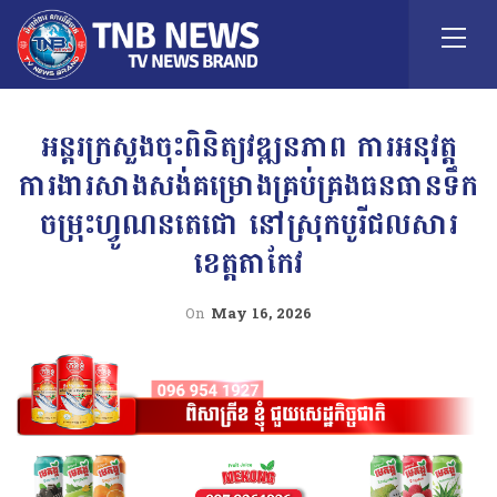
អន្តរក្រសួងចុះពិនិត្យវឌ្ឍនភាព ការអនុវត្ត
ការងារសាងសង់គម្រោងគ្រប់គ្រងធនធានទឹក
ចម្រុះហ្វូណនតេជោ នៅស្រុកបូរីជលសារ
ខេត្តតាកែវ
On
May 16, 2026