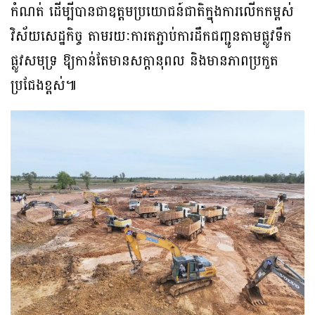
កំណត់ ដើម្បីបានជាឧត្តមប្រយោជន៍ជាតិក្នុងការលើកកម្ពស់
វិស័យសេដ្ឋកិច្ច តាមរយៈការតភ្ជាប់ការដឹកជញ្ជូនតាមផ្លូវទឹក
ផ្លូវសមុទ្រ ឱ្យកាន់តែមានសក្តានុពល និងមានភាពប្រកួត
ប្រជែងខ្ពស់៕