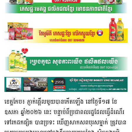
ខេត្តកែប៖ ភ្ញាក់ផ្អើលមួយបានកើតឡើង នៅថ្ងៃទី១៧ ខែ
ឧសភា ឆ្នាំ២០២៦ នេះ បន្ទាប់ពីប្រជាពលរដ្ឋដែលធ្វើដំណើរ
ទៅរកដកផ្សិត បានប្រទះ ឃើញសាកសពបុរសម្នាក់ ត្រូវបាន