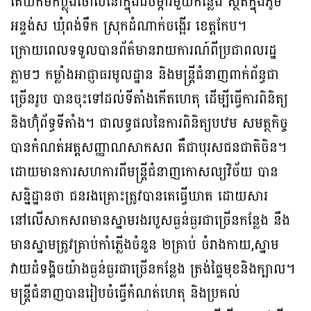
គេយកមកប្លុងចោលនៅក្នុងដីចម្ការមួយកន្លែង ស្ថិតក្នុងភូមិ
អន្ទង់ស ឃុំពង់ទឹក ស្រុកដំណាក់ចង្អើរ ខេត្តកែប។
ក្រោយពេលទទួលបានព័ត៌មានរាយការណ៍ពីប្រជាពលរដ្ឋ
ភ្លាមៗ កម្លាំងអាជ្ញាធរមូលដ្ឋាន និងមន្ត្រីជំនាញពាក់ព័ន្ធជា
ច្រើនរូប បានចុះទៅដល់ទីតាំងកើតហេតុ ដើម្បីធ្វើការពិនិត្យ
និងហ៊ុំព័ទ្ធទីតាំង។ ជាលទ្ធផលនៃការពិនិត្យបឋម សមត្ថកិច្ច
បានកំណត់អត្តសញ្ញាណសាកសព គឺជាបុរសជនជាតិចិន។
ដោយមានការសហការពីមន្ត្រីជំនាញកោសល្យវិច័យ បាន
សន្និដ្ឋានថា ជនរងគ្រោះត្រូវបានគេធ្វើឃាត ដោយសារ
នៅលើសាកសពមានស្នាមរងរបួសធ្ងន់ធ្ងរជាច្រើនកន្លែង នឹង
មានស្នាមត្រូវគ្រាប់កាំភ្លើងចំនួន ២គ្រាប់ ចំរាងកាយ,ស្នាម
វាយដំទង្គិចយ៉ាងធ្ងន់ធ្ងរជាច្រើនកន្លែង ត្រង់ផ្ទៃមុខនិងក្បាល។
មន្ត្រីជំនាញបានរៀបចំធ្វើកំណត់ហេតុ និងប្រគល់