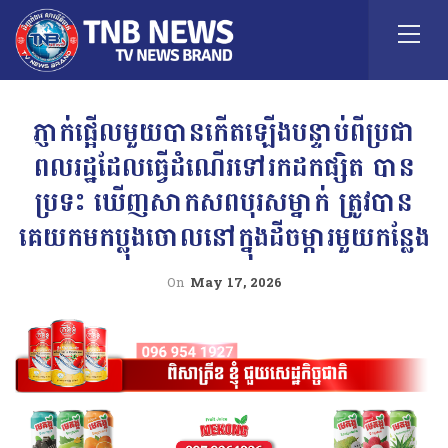
ភ្ញាក់ផ្អើលមួយបានកើតឡើងបន្ទាប់ពីប្រជា
ពលរដ្ឋដែលធ្វើដំណើរទៅរកដកផ្សិត បាន
ប្រទះ ឃើញសាកសពបុរសម្នាក់ ត្រូវបាន
គេយកមកប្លុងចោលនៅក្នុងដីចម្ការមួយកន្លែង
On
May 17, 2026