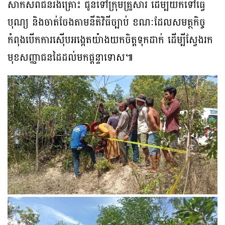
សាកសពជនរងគ្រោះ ជូនទៅក្រុមគ្រួសារ ដើម្បីយកទៅធ្វើ
បុណ្យ និងចាត់ចែងតាមនីតិវិធីច្បាប់ ខណៈដែលសមត្ថកិច្ច
កំពុងបើកការស៊ើបអង្កេតយ៉ាងយកចិត្តទុកដាក់ ដើម្បីស្វែងរក
មុខសញ្ញាជនដៃដល់មកផ្តន្ទាទោស៕