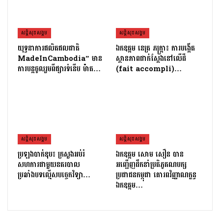
សន្តិសុខសង្គម
សន្តិសុខសង្គម
យុទ្ធនាការផលិតផលជាតិ
ឯកឧត្តម នេត្រ ភក្ត្រា៖ ការបង្កើត
MadeInCambodia” មាន
ស្ថានភាពជាក់ស្តែងនៅលើដី
ការបន្តចូលរួមពីផ្សារទំនើប ម៉ាត…
(fait accompli)…
សន្តិសុខសង្គម
សន្តិសុខសង្គម
ប្រឡងបាក់ឌុប៖ ក្រសួងអប់រំ
ឯកឧត្តម សោម សឿន បាន
សហការជាមួយនគរបាល
អញ្ជើញដឹកនាំប្រតិភូគណបក្ស
ប្រឆាំងបទល្មើសបច្ចេកវិទ្យា…
ប្រជាជនកម្ពុជា គោរពវិញ្ញាណក្ខន្ធ
ឯកឧត្តម…