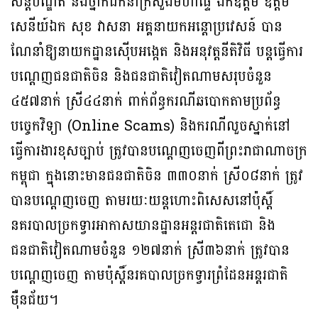
សន្តិបណ្ឌិត និង​ថ្នាក់​ដឹកនាំ​ក្រសួងមហាផ្ទៃ ឯកឧត្តម ឧត្តម
សេនីយ៍ឯក សុខ វាសនា អគ្គនាយក​អន្តោ​ប្រវេសន៍ បាន
ណែនាំឱ្យនាយកដ្ឋានស៊ើបអង្កេត និង​អនុវត្ត​នីតិវិធី បន្តធ្វើ​ការ​
បណ្តេញ​ជន​ជាតិចិន និងជនជាតិវៀតណាមសរុបចំនួន
៤៥៧នាក់ ស្រី៤៤នាក់ ពាក់​ព័ន្ធករណីឆបោកតាមប្រព័ន្ធ
បច្ចេកវិទ្យា (Online Scams) និងករណីលួចស្នាក់នៅ
ធ្វើការងារខុសច្បាប់ ត្រូវបានបណ្ដេញចេញ​ពីព្រះរាជាណាចក្រ
កម្ពុជា ក្នុងនោះមានជនជាតិចិន ៣៣០នាក់ ស្រី០៨នាក់ ត្រូវ
បានបណ្ដេញចេញ តាមរយៈយន្តហោះពិសេសនៅប៉ុស្តិ៍
នគរបាលច្រកទ្វារអាកាសយានដ្ឋានអន្តរជាតិតេជោ និង
ជនជាតិវៀតណាមចំនួន ១២៧នាក់ ស្រី៣៦នាក់ ត្រូវបាន
បណ្ដេញចេញ តាមប៉ុស្តិ៍នរគបាលច្រកទ្វារព្រំដែនអន្តរជាតិ
ម៉ឺនជ័យ។