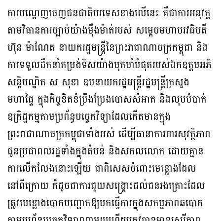
ការបណ្ដេញចេញជនជាតិបរទេសខាងលើនេះ គឺជាការអនុវត្ត
តាមវិធានការច្បាប់យ៉ាងម៉ឺងម៉ាត់របស់ សម្ដេចមហាបរវធិបតី
ហ៊ុន ម៉ាណែត នាយករដ្ឋមន្រ្តីនៃព្រះរាជាណាចក្រកម្ពុជា និង
ការទទួលដឹកនាំតម្រង់ទិសយ៉ាងមុតមាំបំផុតរបស់ឯកឧត្តមអភិ
សន្តិបណ្ឌិត ស សុខា ឧបនាយករដ្ឋមន្ត្រីរដ្ឋមន្រ្តីក្រសួង
មហាផ្ទៃ ក្នុងកិច្ចខិតខំប្រឹងប្រែងបោសសំអាត និងលុបបំបាត់
ឧក្រិដ្ឋកម្មតាមប្រព័ន្ធបច្ចេកវិទ្យាដែលកើតមានក្នុង
ព្រះរាជាណាចក្រកម្ពុជាទាំងអស់ ដើម្បីធានាការពារសុវត្ថិភាព
ជូនប្រជាពលរដ្ឋទាំងក្នុងតំបន់ និងសកលលោក ដោយគ្មាន
ការលើកលែងនោះឡើយ ជាពិសេសចំពោះមេខ្លោងដែល
នៅពីក្រោយ ក៏ដូចជាការជួយសង្គ្រោះដល់ជនរងគ្រោះដែល
ត្រូវមេខ្លោងបោកបញ្ឆោតឱ្យមកធ្វើការក្នុងសកម្មភាពឆបោក
តាមប្រព័ន្ធបច្ចេកវិទ្យាណាមួយហើយត្រូវបានមានសេរីភាព