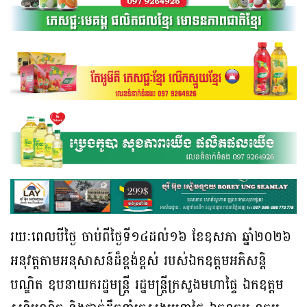
រយៈពេលបីថ្ងៃ ចាប់ពីថ្ងៃទី១៤ដល់១៦ ខែឧសភា ឆ្នាំ២០២៦
អនុវត្តតាម​អនុសាសន៍​​ដ៏ខ្ពង់ខ្ពស់ របស់​ឯកឧត្តម​អភិ​សន្តិ​
បណ្ឌិត ឧបនាយករដ្ឋមន្ត្រី រដ្ឋមន្ត្រីក្រសួងមហាផ្ទៃ ឯកឧត្តម