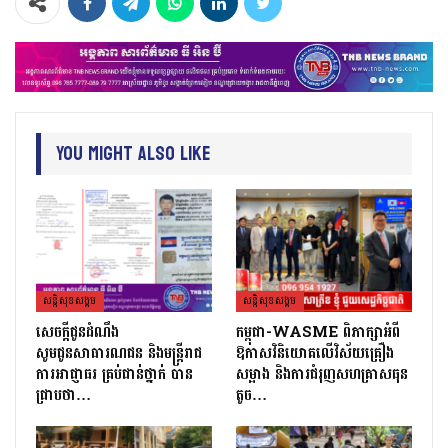
You Might Also Like
សន្តិសុខសង្គម
សន្តិសុខសង្គម
សេចក្ដីជូនដំណឹង
កម្ពុជា-WASME ពិភាក្សាអំពី
សូមជូនសាធារណជន និងមន្ត្រីរាជ
ឱកាសវិនិយោគលើវិស័យគ្រឿង
ការអាជ្ញាធរ គ្រប់ជាន់ថ្នាក់ បាន
សម្អាង និងការជំរុញសហគ្រាសធុន
ជ្រាបថា…
តូច…