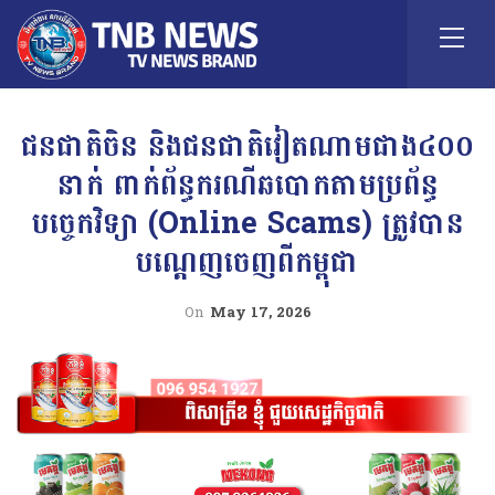
ជន​ជាតិចិន និងជនជាតិវៀតណាមជាង៤០០
នាក់ ពាក់​ព័ន្ធករណីឆបោកតាមប្រព័ន្ធ
បច្ចេកវិទ្យា (Online Scams) ត្រូវបាន
បណ្ដេញចេញ​ពីកម្ពុជា
On
May 17, 2026