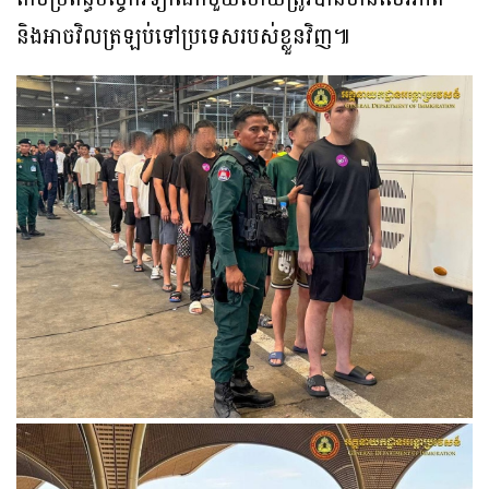
និងអាចវិលត្រឡប់ទៅប្រទេសរបស់ខ្លួនវិញ៕