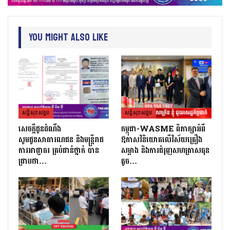
You Might Also Like
សន្តិសុខសង្គម
សន្តិសុខសង្គម
សេចក្ដីជូនដំណឹង
កម្ពុជា-WASME ពិភាក្សាអំពី
សូមជូនសាធារណជន និងមន្ត្រីរាជ
ឱកាសវិនិយោគលើវិស័យគ្រឿង
ការអាជ្ញាធរ គ្រប់ជាន់ថ្នាក់ បាន
សម្អាង និងការជំរុញសហគ្រាសធុន
ជ្រាបថា…
តូច…