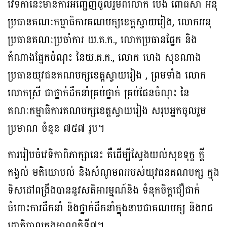
វេទិកានេះមានការអញ្ជើញចូលរួមពីលោក ប៉េង ពោធិ៍សា អនុ
ប្រធានគណៈកម្មាធិការគណបក្សខេត្តស្វាយរៀង, លោកអនុ
ប្រធានគណៈប្រចាំការ យ.គ.ក., លោកប្រធានផ្នែក និង
តំណាងផ្នែកចំណុះ នៃយ.គ.ក., លោក ហេង សុខណាង
ប្រធានយុវជនគណបក្សខេត្តស្វាយរៀង , ព្រមទាំង លោក
លោកស្រី ជាថ្នាក់ដឹកនាំគ្រប់ថ្នាក់ គ្រប់ផែនចំណុះ នៃ
គណៈកម្មាធិការគណបក្សខេត្តស្វាយរៀង សរុបអ្នកចូលរួម
ប្រមាណ ចំនួន ៧៥៧ រូប។
ការរៀបចំវេទិកាពិភាក្សានេះ គឺដើម្បីស្វែងយល់សុខទុក្ខ ក្តី
កង្វល់ មតិយោបល់ និងសំណូមពររបស់យុវជនគណបក្ស ក្នុង
ទិសដៅពង្រឹងបាននូវសតិអារម្មណ៍និង ទំនុកចិត្តជឿជាក់
ចំពោះការដឹកនាំ និងថ្នាក់ដឹកនាំក្នុងនាមជាគណបក្ស និងរាជ
រដ្ឋាភិបាលក្នុងអាណត្តិទី៧។