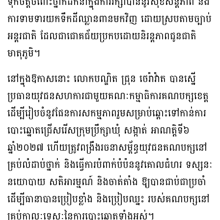
ទុកចិត្តចំពោះថ្នាក់ដឹកនាំក្នុងការរក្សាបាននូវសុខសន្តិភាព និង
ការទាមទារយកទឹកដីឈ្លានពានមកវិញ ដោយស្របតាមច្បាប់
អន្តរជាតិ ដែលជាជោគជ័យប្រកបដោយនិរន្តភាពជូនជាតិ
មាតុភូមិ។
នៅក្នុងឱកាសនោះ លោកបណ្ឌិត ជ្រុន ថេរ៉ាវ៉ាត បានស្នើ
ប្រធានយុវជនសហការជាមួយគណៈកម្មាធិការគណបក្សខេត្ត
ដើម្បីរៀបចំនូវផែនការសកម្មភាពរួមសម្រាប់ឆ្ពោះទៅកាន់ការ
បោះឆ្នោតជ្រើសរើសក្រុមប្រឹក្សាឃុំ សង្កាត់ អាណត្តិទី៦
ឆ្នាំ២០២៧ ហើយត្រូវពង្រឹងរចនាសម្ព័ន្ធយុវជនគណបក្សនៅ
គ្រប់លំដាប់ថ្នាក់ និងធ្វើការបំពាក់បំប៉ននូវគោលជំហរ ទស្សនៈ
នយោបាយ សតិអារម្មណ៍ និងចាត់តាំង ឱ្យបានជាប់ជាប្រចាំ
ដើម្បីធានាបានប្រៀបខ្លាំង និងប្រៀបឈ្នះ របស់គណបក្សនៅ
គ្រប់កាលៈទេសៈនៃការបោះឆ្នោតទាំងអស់។