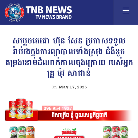
សម្តេចតេជោ ហ៊ុន សែន ប្រកាសទទួល
រ៉ាប់រងក្នុងការព្យាបាលទាំងស្រុង ជំងឺខូច
តម្រងនោមដំណាក់កាលចុងក្រោយ របស់អ្នក
គ្រូ ម៉ុវ សាផាន់
On
May 17, 2026