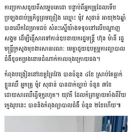
ការប្រកាសជួយពីសម្តេចតេជោ បន្ទាប់ពីអ្នកគ្រូដែលទើប
ប្រឡងជាប់គ្រូកិច្ចព្រមព្រៀង ឈ្មោះ ម៉ូវ សុផាន់ អាយុ២៦ឆ្នាំ
បានលើកដៃម្រាមដប់ សំពះស្នើយ៉ាងទទូចនៅលើបណ្តាញ
សង្គម ដើម្បីផ្ញើសារទៅកាន់ឧបនាយករដ្ឋមន្រ្តី ហ៊ុន ម៉ានី រដ្ឋ
មន្ត្រីក្រសួងមុខងារសាធារណៈ មេត្តាជួយឧបត្ថម្ភការព្យាបាល
ជំងឺខូចតម្រងនោមដំណាក់កាលចុងក្រោយផង។
កំពុងបង្រៀននៅខេត្តព្រៃវែង បានចំនួន ៤ខែ ស្រាប់តែធ្លាក់
ខ្លួនឈឺ អ្នកគ្រូ ម៉ូវ សុផាន់ បានដាក់ច្បាប់ ចំនួន ៣ខែ
ដោយសារឈឺធ្វើទុក្ខរហូត។ យុវតី ដែលកំព្រាម្តាយតាំងពីវ័យ
ក្មេងរូបនេះ បាននិងកំពុងព្យាបាលជំងឺ ចំនួន ២ខែហើយ៕