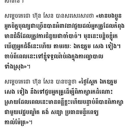
សាផាន់។
សម្តេចតេជោ ហ៊ុន សែន បានសរសេរសារថា
«មានបងប្អូន
អ្នកចិត្តបុណ្យជាច្រើនបានអំពាវនាវជួយដល់អ្នកគ្រូដែលកំពុង
មានជំងឺដែលត្រូវការជំនួយជាចាំបាច់។ មុននេះបន្តិចខ្ញុំរក
ឃើញអ្នកជំងឺនេះហើយ តាមរយៈ ឯកឧត្តម សេង ទៀង។
ចាប់ពីពេលនេះទៅខ្ញុំទទួលរ៉ាប់រងក្នុងការព្យាបាល
ទាំងស្រុង»
។
សម្តេចតេជោ ហ៊ុន សែន បានបន្តថា
«ថ្ងៃស្អែក ឯកឧត្តម
សេង ទៀង នឹងទៅជួបអ្នកគ្រូដើម្បីពិភាក្សារកដំណោះ
ស្រាយដែលពេលនេះមានពន្លឺខ្លះហើយបន្ទាប់ពីបានពិភាក្សា
ជាមួយវេជ្ជបណ្ឌិត គង់ សន្យា ប្រធានមន្ទីរពេទ្យ
កាល់ម៉ែត្រ»
។