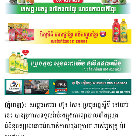
(ភ្នំពេញ)៖
សម្តេចតេជោ ហ៊ុន សែន ប្រមុខរដ្ឋស្តីទី នៅយប់
នេះ បានប្រកាសទទួលរ៉ាប់រងក្នុងការព្យាបាលទាំងស្រុង
ជំងឺខូចតម្រងនោមដំណាក់កាលចុងក្រោយ របស់អ្នកគ្រូ ម៉ុវ