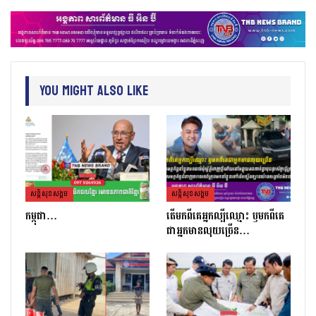
You Might Also Like
សន្តិសុខសង្គម
សន្តិសុខសង្គម
កម្ពុជា…
តេីមកពីគេអ្នកល្បីឈ្មោះ​ ឫមកពីគេ
ជាអ្នកមានលុយច្រេីន​…