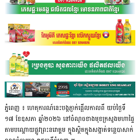
ភ្នំពេញ ៖ ហេតុការណ៍នេះបង្កភ្ញាក់ផ្អើលកាលពី យប់ថ្ងៃទី
១៧ ខែឧសភា ឆ្នាំ២០២៦ នៅចំណុចខាងមុខក្រសួងមហាផ្ទៃ
តាមបណ្តោយផ្លូវព្រះនរោត្តម ក្នុងស្ថិតក្នុងសង្កាត់ទន្លេបាសាក់