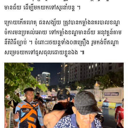
មានជ័យ ដើម្បីមកយកទៅសួរនាំបន្ត ។
ក្រោយកើតហេតុ ជនសង្ស័យ ត្រូវបានកម្លាំងនគរបាលខណ្ឌ
ចំការមនប្រគល់អោយ ទៅកម្លាំងខណ្ឌមានជ័យ អនុវត្តន៍តាម
នីតិវិធីច្បាប់ ។ ចំពោះរថយន្តទាំង០៣គ្រឿង រួមកង់បីឥណ្ឌា
សម្រេចយកទៅជួសជុលដោយខ្លួនឯង ៕