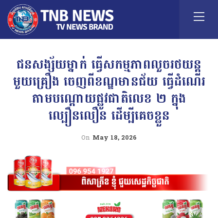
ជនសង្ស័យម្នាក់ ធ្វើសកម្មភាពលួចរថយន្ត
មួយគ្រឿង ចេញពីខណ្ឌមានជ័យ ធ្វើដំណើរ
តាមបណ្តោយផ្លូវជាតិលេខ ២ ក្នុង
ល្បឿនលឿន ដើម្បីគេចខ្លួន
On
May 18, 2026