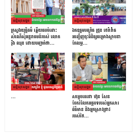
សន្តិសុខសង្គម
សន្តិសុខសង្គម
ក្រសួងយុត្តិធម៌ ឆ្លើយតបចំពោះ
ឯកឧត្តមបណ្ឌិត ជ្រុន ថេរ៉ាវ៉ាត
សំណើសុំអន្តរាគមន៍របស់ លោក
អញ្ជើញចុះពិនិត្យគម្រោងស្ថាបនា
រ៉ុង ឈុន ដោយបញ្ជាក់ថា…
កែលម្អ…
សន្តិសុខសង្គម
សន្តិសុខសង្គម
…
សម្តេចតេជោ ហ៊ុន សែន
ចែករំលែកអត្ថបទរបស់អ្នកសារ
ព័ត៌មាន និងអ្នកស្រាវជ្រាវ
របស់ថៃ…