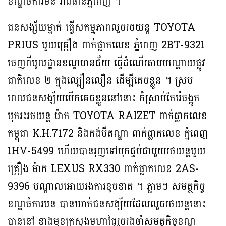
ខណ្ឌចំការមន រាជធានីភ្នំពេញ ។
ជនសង្ស័យម្នាក់ ធ្វើសកម្មភាពលួចរថយន្ត TOYOTA
PRIUS មួយគ្រឿង ពាក់ផ្លាកលេខ ភ្នំពេញ 2BT-9321
ចេញពីមូលដ្ឋានខណ្ឌមានជ័យ ធ្វើដំណើរតាមបណ្តោយផ្លូវ
ជាតិលេខ ២ ក្នុងល្បឿនលឿន ដើម្បីគេចខ្លួន ។ ស្រប
ពេលជនសង្ស័យបើកគេចខ្លួននៅនោះ ក៏ស្រាប់តែរ៉េចង្កូត
បុករះរថយន្ត ម៉ាក TOYOTA RAIZET ពាក់ផ្លាកលេខ
កម្ពុជា K.H.7172 និងកង់បីឥណ្ឌា ពាក់ផ្លាកលេខ ភ្នំពេញ
1HV-5499 ហើយបានរុញទៅបុកផ្ទប់ជាមួយរថយន្តមួយ
គ្រឿង ម៉ាក LEXUS RX330 ពាក់ផ្លាកលេខ 2AS-
9396 បណ្តាលអោយរងការខូចខាត ។ ភ្លាមៗ សមត្ថកិច្ច
ខណ្ឌចំការមន បានឃាត់ជនសង្ស័យដែលលួចរថយន្តនោះ
បាននៅ ខាងមុខក្រសួងមហាផ្ទៃរួចរងចាំសមត្ថកិច្ចខណ្ឌ