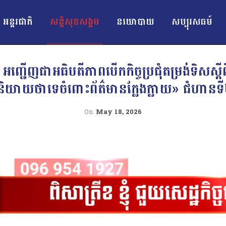
អន្ដរជាតិ
សន្តិសុខសង្គម
នយោបាយ
សប្បុរសធម៍
ា អញ្ជើញជាអធិបតីភាពបើកកិច្ចប្រជុំតម្រង់ទិសស្តីព
និយាយថាទេចំពោះព័ត៌មានក្លែងក្លាយ» ជំហានទ
On
May 18, 2026