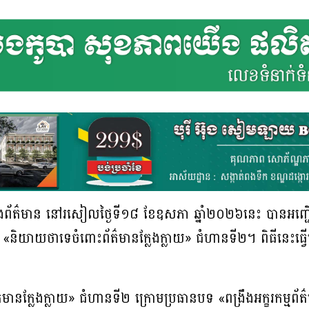
តីក្រសួងព័ត៌មាន នៅរសៀលថ្ងៃទី១៨ ខែឧសភា ឆ្នាំ២០២៦នេះ បានអញ្ជ
នាការ «និយាយថាទេចំពោះព័ត៌មានក្លែងក្លាយ» ជំហានទី២។ ពិធីនេះធ
នក្លែងក្លាយ» ជំហានទី២ ក្រោមប្រធានបទ «ពង្រឹងអក្ខរកម្មព័ត៌មាន 