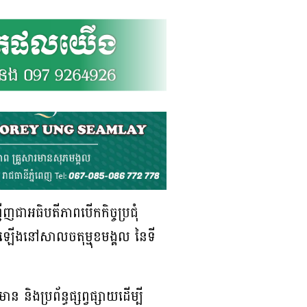
ើញជាអធិបតីភាពបើកកិច្ចប្រជុំ
្វើឡើងនៅសាលចតុម្មុខមង្គល នៃទី
និងប្រព័ន្ធផ្សព្វផ្សាយដើម្បី