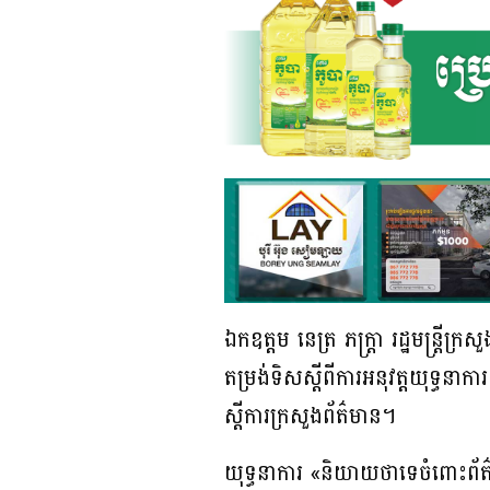
ឯកឧត្ដម នេត្រ ភក្ត្រា រដ្ឋមន្រ្
តម្រង់ទិសស្តីពីការអនុវត្តយុទ្ធ
ស្តីការក្រសួងព័ត៌មាន។
យុទ្ធនាការ «និយាយថាទេចំពោះព័ត៌មា