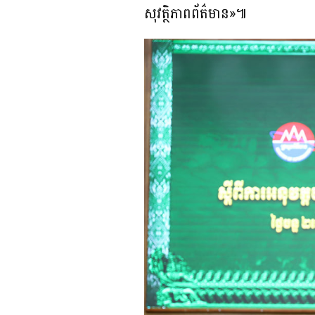
សុវត្ថិភាពព័ត៌មាន»៕