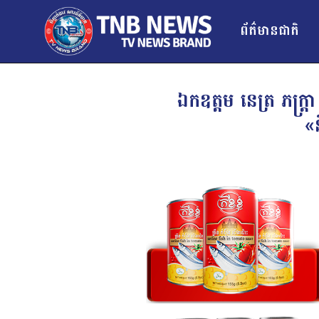
ព័ត៌មានជាតិ
ឯកឧត្ដម នេត្រ ភក្ត្រ
«