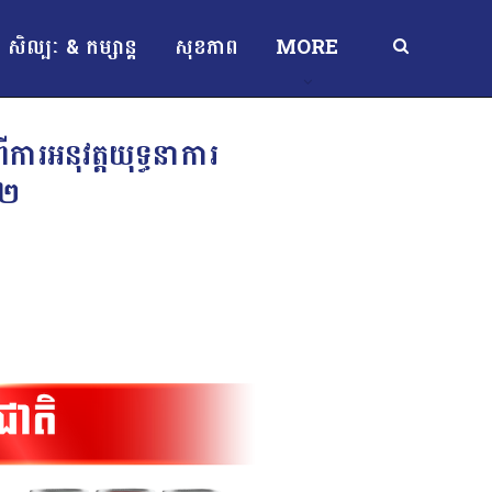
សិល្បៈ & កម្សាន្ត
សុខភាព
MORE
ីការអនុវត្តយុទ្ធនាការ
ី២