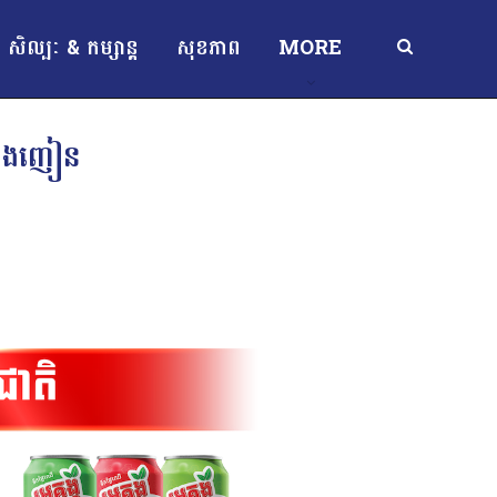
សិល្បៈ & កម្សាន្ត
សុខភាព
MORE
្រឿងញៀន