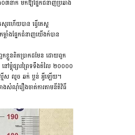
០៣នាក់ មកឱ្យផ្នែកជំនាញប្រឆាំង
សួរហើយបាន ធ្វើតេស្ត
្លាំងផ្នែកជំនាញយើងក៍បាន
ពួកខ្លួនពិតប្រាកដមែន ដោយពួក
នៅម្តុំផ្សារព្រៃទទឹងតំលៃ ២០០០០
ល្មើស លួច ឆក់ ប្លន់ អ្វីឡើយ។
សាងសំណុំរឿងចាត់ការតាមនីតិវិធី