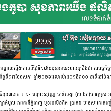
កកណ្ដាលស្ទឹងកាលពីថ្ងៃទី១៨ខែឧសភានេះបានឲ្យដឹងថា សមត្ថកិច្ច
នៅថ្ងៃទី១៧ខែឧសភា ឆ្នាំ២០២៦វេលាម៉ោង០១និង០០ នាទីនៅចំណុ
ចំនួន៣នាក់ ៖ ១- ឈ្មោះសុវណ្ណ ចាន់សង្វា (ហៅភា)ភេទប្រុស អាយ
ណ្ឌកំបូល រាជធានីភ្នំពេញ មុខរបរមិនពិត ប្រាកដ មានសារធាតុញ