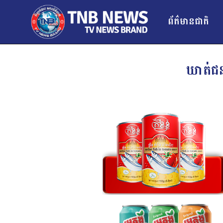
ព័ត៌មានជាតិ
ឃាត់ជន