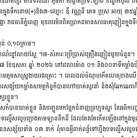
ជនជាតិខ្មែរ មានទីលំនៅ ភូមិភា សង្កាត់ប្រទះឡាង ខណ្ឌកំបូល រាជ
ក្នុងទឹកនោម(+)និង៣-ឈ្មោះ ឌី វណ្ណនី ភេទ ប្រុស អាយុ ៣៥ឆ្នាំ
្ឌដង្កោ រាជធានីភ្នំពេញ មុខរបរមិនពិតប្រាកដមានសារធាតុញៀនក្នុ
្ងន់ ០,១០ក្រាម។
ពណ៌ខ្មៅលាយស្លែ ។៣-សំភារៈប្រើប្រាស់គ្រឿងញៀនមួយចំនួន។
១៧ ខែឧសភា ឆ្នាំ ២០២៦ នៅវេលាម៉ោង ០១ និង០០នាទីកម្លាំងប៉
ាតតាមភូមសាស្រ្តងាយរងគ្រោះ ។ ពេលដល់ចំណុចកើតហេតុខាងល
ារសង្ស័យកម្លាំងសមត្ថកិច្ចក៏បានហៅឃាត់សួរនាំ និងសុំឆែកឆ
ែរខ្លួន។
មឫសក៏បានឃាត់ខ្លួន និងបញ្ជូនមកផ្នែកជំនាញព្រហ្មទណ្ឌ នៃអធិការ
បទល្មើសលួចប្រេងតាមឡានដឹកដី ដែលតែងតែកើតឡើងនៅក្នុងមូលដ
សង្ស័យទាំង ០៣ នាក់ ពុំមានអ្វីពាក់ពន្ធ័ទៅហ្នឹងបទល្មើសលួ