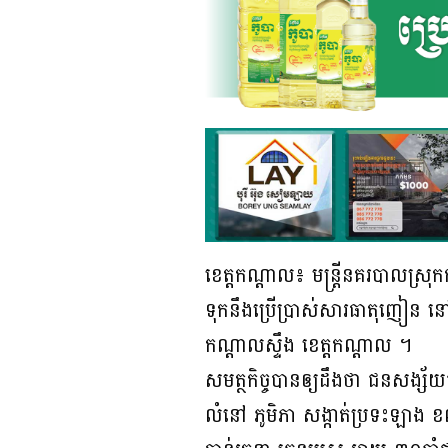
ខេត្តកណ្ដាល៖ មន្ត្រីនគរបាលស្រុ
ទុកនឹងប្រើប្រាស់សារធាតុញៀន 
កណ្តាលស្ទឹង ខេត្តកណ្តាល ។
សមត្ថកិច្ចបានឲ្យដឹងថា ជនសង្ស័យ
លំនៅ ភូមិភា សង្កាត់ប្រទះឡាង ខ