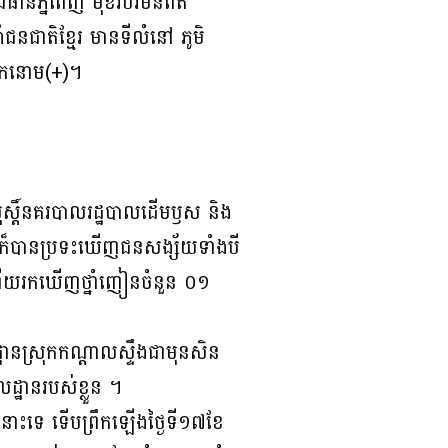
ធានីភ្នំពេញ មុខរបរមិនពិត
ជនជាតិខ្មែរ មានទីលំនៅ ភូមិ
ងទឹកនោម(+)។
ុស្តិ៍នគរបាលរដ្ឋបាលដើមឫស និង
ើក៏បានប្រទះឃើញជនសង្ស័យទាំងបី
េរហើយរកឃើញថ្នាំញៀនចំនួន ០១
ដ្ឋានស្រុកកណ្តាលស្ទឹងជាមុនសិន
្ឋានរបស់ខ្លួន ។
ចនោះទេ ទើបព្រឹកឡើងថ្ងៃទី១៧ខែ