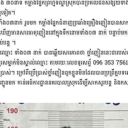
៣០នាទី កម្លាំងផ្នែកព្រហ្មទណ្ឌស្រុកបានប្រគល់ជនសង្ស័យទាំង
បន្តទៀត។
០៣នាក់ រួចមក កម្លាំងផ្នែកជំនាញប្រឆាំងគ្រឿងញៀនបានសាក
ញមានសារធាតុញៀននៅក្នុងទឹកនោមទាំង០៣ នាក់ បន្ទាប់មកកម
ប់បន្ត ។
យឈ្មោះ ទាំង០៣ នាក់ បានឆ្លើយសារភាពថា ថ្នាំញៀននេះជារបស់
រសម្នាក់មិនស្គាល់ឈ្មោះ តាមរយៈលេខទូរសព្ទ័ 096 353 7561 
រាស់។ ក្រៅពីប្រេីប្រាស់ថ្នាំញៀនពួកខ្លួនមិនដែលបានប្រព្រឹត្តបទ
នបញ្ជូនមក កាន់អធិការដ្ឋាននគរបាលស្រុកដើម្បីសាកសួរបន្ត និងក