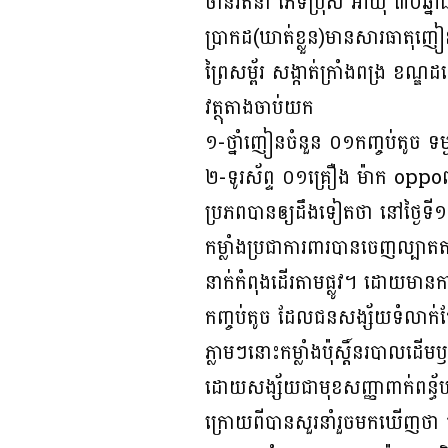
ចាន់រតនា ភេទប្រុស អាយុ ៣០ឆ្នាំ
ប្រាកដ(ឃាត់ខ្លួន)មានសារធាតុញៀន
ព្រៃសម្ព័រ សង្កាត់ក្រាំងពង្រ ខណ
វត្ថុតាងចាប់យក
១-ថ្នាំញៀនចំនួន ០១កញ្ចប់តូច ទម
២-ទូរស័ព្ទ ០១គ្រឿង ម៉ាក oppo
ប្រភពបានឲ្យដឹងទៀតថា នៅថ្ងៃទី
កម្លាំងប្រជាការពារបានចេញល្ប
នាក់កំពុងដើរតាមផ្លូវ។ ដោយមានក
កញ្ចប់តូច ដែលជនសង្ស័យទំលាក់ក្ប
ភ្លាមៗនោះកម្លាំងប៉ុស្តិ៍នរបាលដើ
ដោយសង្ស័យជាមុខសញ្ញាពាក់ពន្ធ័
ក្រោយពីបានសួរនាំរួចមកឃើញថា ជន