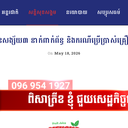
អន្ដរជាតិ
សន្តិសុខសង្គម
នយោបាយ
សប្បុរសធម៍
សង្ស័យ៣ នាក់ពាក់ព័ន្ធ និងករណីប្រើប្រាស់គ
On
May 18, 2026