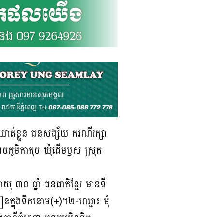
ឃាត់ខ្លួន ជនសង្ស័យ ករណីរក្សា
ចភូមិតាកុច ឃុំដើមឫស ស្រុក
ុ ៣០ ឆ្នាំ ជនជាតិខ្មែរ មានទី
ៀនក្នុងទឹកនោម(+)។២-ឈ្មោះ មុំ