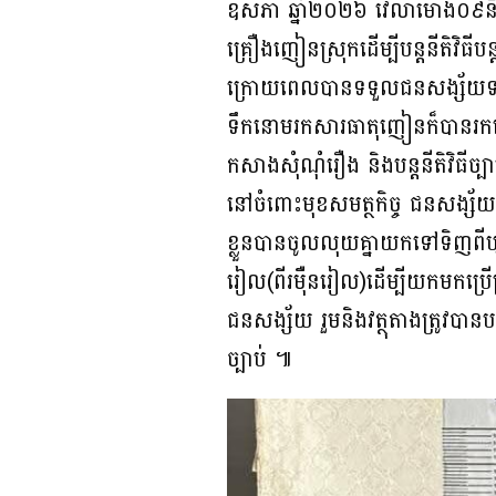
ឧសភា ឆ្នាំ២០២៦ វេលាម៉ោង០៩និង 
គ្រឿងញៀនស្រុកដើម្បីបន្តនីតិវិធី
ក្រោយពេលបានទទួលជនសង្ស័យទាំង
ទឹកនោមរកសារធាតុញៀនក៏បានរកឃើ
កសាងសុំណុំរឿង និងបន្តនីតិវិធីច្បា
នៅចំពោះមុខសមត្ថកិច្ច ជនសង្ស័
ខ្លួនបានចូលលុយគ្នាយកទៅទិញពីបុ
រៀល(ពីរម៉ឺនរៀល)ដេីម្បីយកមកប្រើប្
ជនសង្ស័យ រួមនិងវត្ថុតាងត្រូវបា
ច្បាប់ ៕