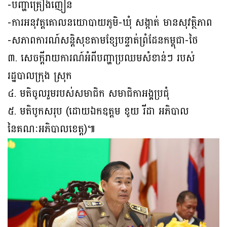
-បញ្ហាគ្រឿងញៀន
-ការអនុវត្តគោលនយោបាយភូមិ-ឃុំ សង្កាត់ មានសុវត្ថិភាព
-សភាពការណ៍សន្តិសុខតាមខ្សែបន្ទាត់ព្រំដែនកម្ពុជា-ថៃ
៣. សេចក្តីរាយការណ៍អំពីបញ្ហាប្រឈមសំខាន់ៗ របស់
រដ្ឋបាលក្រុង ស្រុក
៤. មតិចូលរួមរបស់សមាជិក សមាជិកាអង្គប្រជុំ
៥. មតិបូកសរុប (ដោយឯកឧត្តម ខូយ រីដា អភិបាល
នៃគណៈអភិបាលខេត្ត)៕