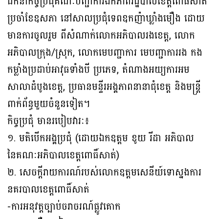
ដឹកនាំកិច្ចប្រជុំគណៈបញ្ជាការឯកភាពរដ្ឋបាលខេត្តពោធិ៍សាត់
ប្រចាំខែឧសភា នៅសាលប្រជុំទេពឧកញ៉ាឃ្លាំងមឿង ដោយ
មានការចូលរួម ពីសំណាក់លោកអភិបាលរងខេត្ត, លោក
អភិបាលក្រុង/ស្រុក, លោកមេបញ្ជាការ មេបញ្ជាការរង កង
កម្លាំងប្រដាប់អាវុធទាំងបី ប្រភេទ, តំណាងអយ្យការអម
សាលាដំបូងខេត្ត, ប្រធានមន្ទីរអង្គភាពនានាជុំខេត្ត និងមន្ត្រី
ពាក់ព័ន្ធមួយចំនួនទៀត។
កិច្ចប្រជុំ មានរបៀបវារៈ៖
១. មតិបើកអង្គប្រជុំ (ដោយឯកឧត្តម ខូយ រីដា អភិបាល
នៃគណៈអភិបាលខេត្តពោធិ៍សាត់)
២. សេចក្តីរាយការណ៍របស់លោកឧត្តមសេនីយ៍ទោស្នងការ
នគរបាលខេត្តពោធិ៍សាត់
-ការអនុវត្តច្បាប់ចរាចរណ៍ផ្លូវគោក