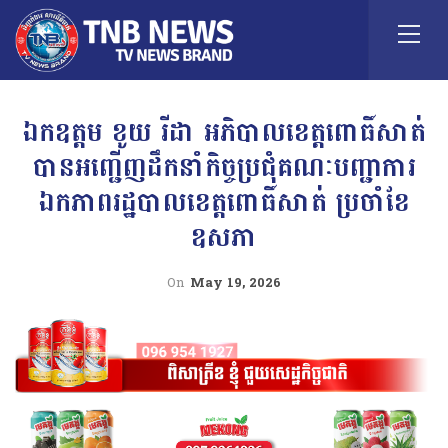
ឯកឧត្តម ខូយ រីដា អភិបាលខេត្តពោធិ៍សាត់
បានអញ្ជើញដឹកនាំកិច្ចប្រជុំគណៈបញ្ជាការ
ឯកភាពរដ្ឋបាលខេត្តពោធិ៍សាត់ ប្រចាំខែ
ឧសភា
On
May 19, 2026