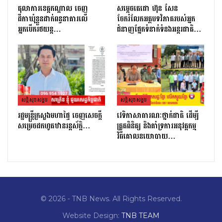
តុលាការខេត្តកណ្ដាល ចេញ
សម្តេចតេជោ ហ៊ុន សែន
ដីកាឃុំខ្លួនដាក់ពន្ធនាគារលើ
ចែករំលែកអត្ថបទវិភាគរបស់អ្នក
អ្នកបើករថយន្ត…
ជំនាញផ្នែកទំនាក់ទំនងអន្តរជាតិ…
សន្តិសុខសង្គម
សន្តិសុខសង្គម
រដ្ឋមន្ដ្រីក្រសួងមហាផ្ទៃ ចេញសេចក្តី
វេទិកាសាធារណៈថ្នាក់ជាតិ ដើម្បី
សម្រេចដកហូតឋានរន្តស័ក្តិ…
ត្រួតពិនិត្យ និងគាំទ្រការអនុវត្តកម្ម
វិធីគោលនយោបាយ…
© 2026 - TNB News. All Rights Reserved.
Website Design:
TNB TEAM