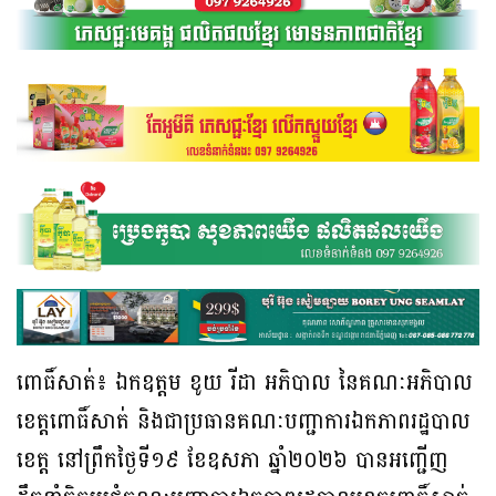
ពោធិ៍សាត់៖ ឯកឧត្តម ខូយ រីដា អភិបាល នៃគណៈអភិបាល
ខេត្តពោធិ៍សាត់ និងជាប្រធានគណៈបញ្ជាការឯកភាពរដ្ឋបាល
ខេត្ត នៅព្រឹកថ្ងៃទី១៩ ខែឧសភា ឆ្នាំ២០២៦ បានអញ្ជើញ