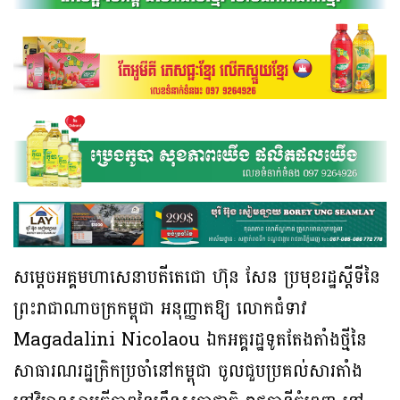
សម្តេចអគ្គមហាសេនាបតីតេជោ ហ៊ុន សែន ប្រមុខរដ្ឋស្តីទីនៃ
ព្រះរាជាណាចក្រកម្ពុជា អនុញ្ញាតឱ្យ លោកជំទាវ
Magadalini Nicolaou ឯកអគ្គរដ្ឋទូតតែងតាំងថ្មីនៃ
សាធារណរដ្ឋក្រិកប្រចាំនៅកម្ពុជា ចូលជួបប្រគល់សារតាំង