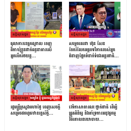
សន្តិសុខសង្គម
សន្តិសុខសង្គម
តុលាការខេត្តកណ្ដាល ចេញ
សម្តេចតេជោ ហ៊ុន សែន
ដីកាឃុំខ្លួនដាក់ពន្ធនាគារលើ
ចែករំលែកអត្ថបទវិភាគរបស់អ្នក
អ្នកបើករថយន្ត…
ជំនាញផ្នែកទំនាក់ទំនងអន្តរជាតិ…
សន្តិសុខសង្គម
សន្តិសុខសង្គម
រដ្ឋមន្ដ្រីក្រសួងមហាផ្ទៃ ចេញសេចក្តី
វេទិកាសាធារណៈថ្នាក់ជាតិ ដើម្បី
សម្រេចដកហូតឋានរន្តស័ក្តិ…
ត្រួតពិនិត្យ និងគាំទ្រការអនុវត្តកម្ម
វិធីគោលនយោបាយ…