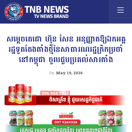
សម្តេចតេជោ ហ៊ុន សែន អនុញ្ញាតឱ្យឯកអគ្គ
រដ្ឋទូតតែងតាំងថ្មីនៃសាធារណរដ្ឋក្រិកប្រចាំ
នៅកម្ពុជា ចូលជួបប្រគល់សារតាំង
On
May 19, 2026