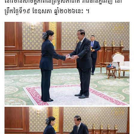
នៅវិមានសាមគ្គីភាពនៃព្រឹទ្ធសភាជាតិ រាជធានីភ្នំពេញ នៅ
ព្រឹកថ្ងៃទី១៩ ខែឧសភា ឆ្នាំ២០២៦នេះ ។