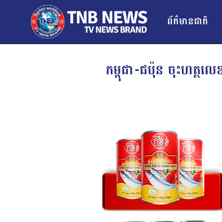
ព័ត៌មានជាតិ
កម្ពុជា-ជប៉ុន ចុះហត្ថ