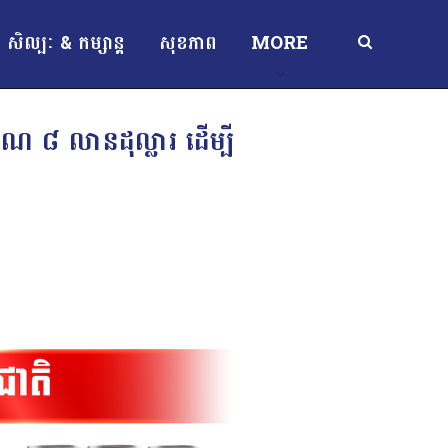
សិល្បៈ & កម្សាន្ត
សុខភាព
MORE
ាណ ៨ លានដុល្លារ ដើម្បី