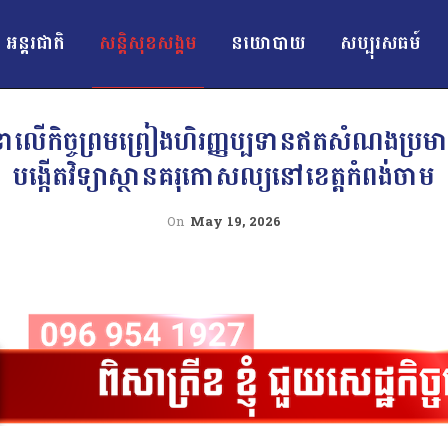
អន្ដរជាតិ
សន្តិសុខសង្គម
នយោបាយ
សប្បុរសធម៍
លេខាលើកិច្ចព្រមព្រៀងហិរញ្ញប្បទានឥតសំណងប្រម
បង្កើតវិទ្យាស្ថានគរុកោសល្យនៅខេត្តកំពង់ចាម
On
May 19, 2026