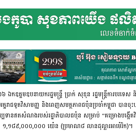
 ឯកឧត្តមឧបនាយករដ្ឋមន្ត្រី ប្រាក់ សុខុន រដ្ឋមន្ត្រីការបរទេស ន
ជទូតវិសាមញ្ញ និងពេញសមត្ថភាពជប៉ុនប្រចាំកម្ពុជា បានចុះហ
រញ្ញប្បទានឥតសំណងរបស់រដ្ឋាភិបាលជប៉ុន សម្រាប់ “គម្រោងបង្កើតវ
ួន ១,១៨៩,០០០,០០០ យ៉េន (ប្រមាណ៨ លានដុល្លារអាម៉េរិក)។