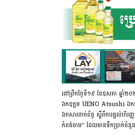
នៅព្រឹកថ្ងៃទី១៩ ខែឧសភា ឆ្នាំ២០២៦
ឯកឧត្តម UENO Atsushi ឯកអគ្គរា
ឯកសារពាក់ព័ន្ធ ស្តីពីការផ្តល់ហិ
កំពង់ចាម” ដែលមានទឹកប្រាក់ចំន