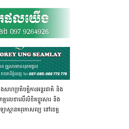
ិងសហប្រតិបត្តិការអន្តរជាតិ និង
ត្ថលេខាលើលិខិតប្តូរសារ និង
ិទ្យាស្ថានគរុកោសល្យ នៅខេត្ត