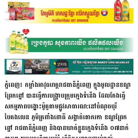
ភ្នំពេញ៖ កម្លាំងអាវុធហត្ថរាជធានីភ្នំពេញ ក្នុងមូលដ្ឋានខណ្ឌ
ព្រែកព្នៅ បានធ្វើការបង្ក្រាបក្រុមក្មេងទំនើង ដែលតែងធ្វេី
សកម្មភាពបង្ហោះម៉ូតូតាមផ្លូវសាធារណ:នៅចំណុចបុរី
បៃតងលេន ភូមិត្រពាំងពោធិ៍ សង្កាត់គោករកា ខណ្ឌព្រែក
ព្នៅ រាជធានីភ្នំពេញ និងបានឃាត់ខ្លួនក្មេងទំនើង ០៧នាក់