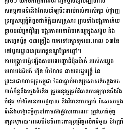
ភ្លាមៗ យកមកធ្វើការអប់រំ ធ្វើកិច្ចសន្យាបញ្ឈប់រាល់
សកម្មភាពទំនើងដែលនាំឲ្យប៉ះពាល់ដល់ការសិក្សា បំផ្លាញ
ទ្រព្យសម្បត្តិក៏ដូចជាកិត្តិយសគ្រួសារ ព្រមទាំងបង្ករការភ័យ
ខ្លាចដល់អ្នកជុំវិញ បង្ករភាពអនាធិបតេយ្យក្នុងសង្គម និង
ដកហូតម៉ូតូ ០៣គ្រឿង យកទៅរក្សាទុករយៈពេល ០៣ខែ
នៅមូលដ្ឋានអាវុធហត្ថខណ្ឌព្រែកព្នៅ។
ការបង្ក្រាបធ្វើឡើងតាមបទបញ្ជាដ៏ម៉ឺងម៉ាត់ របស់សម្តេច
មហាបវរធិបតី ហ៊ុន ម៉ាណែត នាយករដ្ឋមន្ត្រី នៃ
ព្រះរាជាណាចក្រកម្ពុជា ដែលធ្លាប់មានប្រសាសន៍កន្លងមក
ពាក់ព័ន្ធនឹងក្មេងទំនើង ត្រូវអនុវត្តគ្រប់វិធានការឲ្យបានតឹងរឹង
បំផុត ទាំងវិធានការរដ្ឋបាល និងវិធានការច្បាប់ ពិសេសក្មេង
ទំនើងបង្ហោះម៉ូតូនៅតាមដងផ្លូវសាធារណៈ ត្រូវឃាត់ម៉ូតូ
រក្សារទុករយៈពេលបីខែចំពោះការប្រព្រឹត្តលើកទីមួយ និងប្រាំ