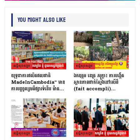
You Might Also Like
សន្តិសុខសង្គម
សន្តិសុខសង្គម
យុទ្ធនាការផលិតផលជាតិ
ឯកឧត្តម នេត្រ ភក្ត្រា៖ ការបង្កើត
MadeInCambodia” មាន
ស្ថានភាពជាក់ស្តែងនៅលើដី
ការបន្តចូលរួមពីផ្សារទំនើប ម៉ាត…
(fait accompli)…
សន្តិសុខសង្គម
សន្តិសុខសង្គម