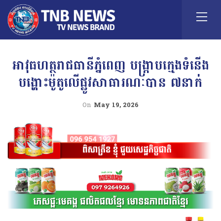
អាវុធហត្ថរាជធានីភ្នំពេញ បង្ក្រាបក្មេងទំនើង
បង្ហោះម៉ូតូលើផ្លូវសាធារណៈបាន ៧នាក់
On
May 19, 2026