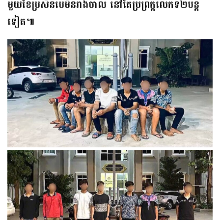
មួយខែប្រសិនបើមិនរាងចាល នៅតែប្រព្រឹត្តលើកទី២បន្ត
ទៀត៕