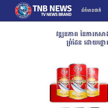
ព័ត៌មានជាតិ
វឌ្ឍនភាព នៃការកសាងផ្
ព្រំដែន ដោយផ្តោត