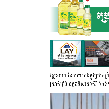
វឌ្ឍនភាព នៃការកសាងផ្លូវក្រវាត់
ក្រវាត់ព្រំដែនក្នុងទិសរតនគីរី និ