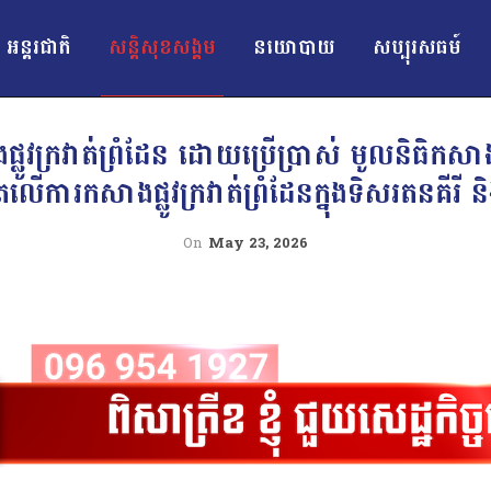
អន្ដរជាតិ
សន្តិសុខសង្គម
នយោបាយ
សប្បុរសធម៍
លូវក្រវាត់ព្រំដែន ដោយប្រើប្រាស់ មូលនិធិកសាង
លើការកសាងផ្លូវក្រវាត់ព្រំដែនក្នុងទិសរតនគីរី
On
May 23, 2026