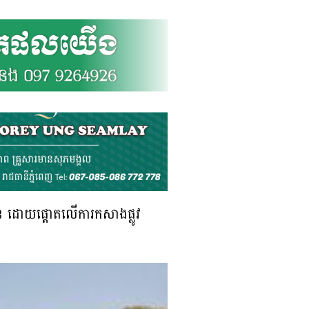
ំដែន ដោយផ្តោតលើការកសាងផ្លូវ