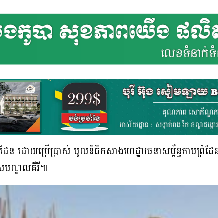
ព្រំដែន ដោយប្រើប្រាស់ មូលនិធិកសាងហេដ្ឋារចនាសម្ព័ន្ធតាមព្រ
ងទិសមណ្ឌលគីរី៕