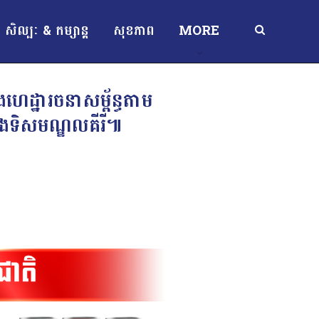
សិល្បៈ & កម្សាន្ត
សុខភាព
MORE
ហេដ្ឋារចនាសម្ព័ន្ធតាម
 និងទិសមណ្ឌលគីរី៕