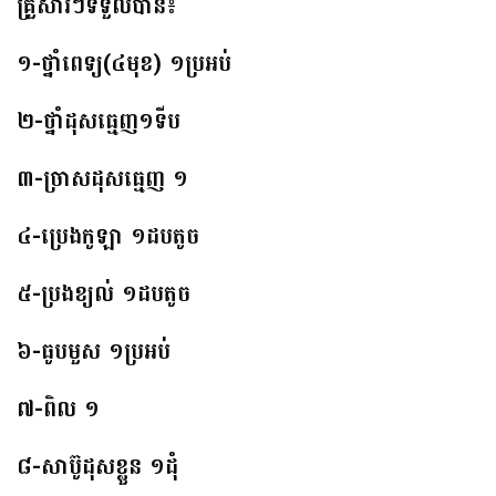
គ្រួសារៗទទួលបាន៖
១-ថ្នាំពេទ្យ(៤មុខ) ១ប្រអប់
២-ថ្នាំដុសធ្មេញ១ទីប
៣-ច្រាសដុសធ្មេញ ១
៤-ប្រេងកូឡា ១ដបតូច
៥-ប្រងខ្យល់ ១ដបតូច
៦-ធូបមួស ១ប្រអប់
៧-ពិល ១
៨-សាប៊ូដុសខ្លួន ១ដុំ