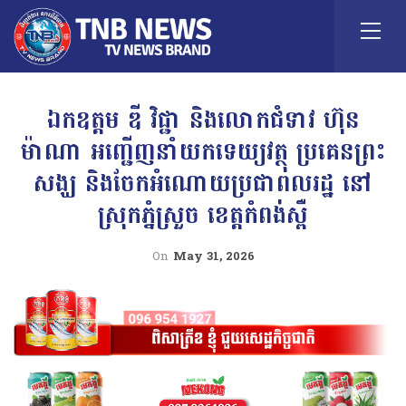
ឯកឧត្តម ឌី វិជ្ជា និងលោកជំទាវ ហ៊ុន
ម៉ាណា អញ្ជើញនាំយកទេយ្យវត្ថុ ប្រគេនព្រះ
សង្ឃ និងចែកអំណោយប្រជាពលរដ្ឋ នៅ
ស្រុកភ្នំស្រួច ខេត្តកំពង់ស្ពឺ
On
May 31, 2026