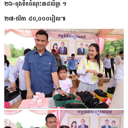
២៦-ធុងទឹកចំណុះ៣៥លីត្រ ១
២៧-ថវិកា ៥០,០០០រៀល៕