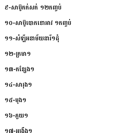
៩-សាប៊ូកក់សក់ ១២កញ្ចប់
១០-សាប៊ូបោកខោអាវ ១កញ្ចប់
១១-សំឡីអនាម័យនារី១ដុំ
១២-ក្រមា១
១៣-កន្សែង១
១៤-សារុង១
១៥-មុង១
១៦-ភួយ១
១៧-អង្រឹង១