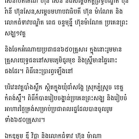
សេនាបតីតេជោ ហ៊ុន សែន និងសម្តេចកិត្តិព្រឹទ្ធបណ្ឌិត ប៊ុន
រ៉ានី ហ៊ុនសែន,សម្ដេចមហាបវរធិបតី ហ៊ុន ម៉ាណែត និង
លោកជំទាវបណ្ឌិត ពេជ ចន្ទមុន្នី ហ៊ុនម៉ាណែត ប្រគេនព្រះ
សង្ឃ១វត្ត
និងចែកអំណោយប្រជាជន៦៥០គ្រួសារ ក្នុងនោះរួមមាន
គ្រួសារយុទ្ធជននៅសមរភូមិជួរមុខ និងស្ត្រីមានផ្ទៃពោះ
ផងដែរ។ ពិធីនេះប្រារព្ធឡើងនៅ
បរិវេនវត្តបាំងស្លឹក ស្ថិតក្នុងឃុំ​ជាំសង្កែ ស្រុកភ្នំស្រួច ខេត្ត
កំពង់ស្ពឺ។ ពិធីក៏បានរៀបចង្ហាន់ប្រគេនព្រះសង្ឃ និងរៀបចំ
អាហារថ្ងៃត្រង់សម្រាប់ប្រជាពលរដ្ឋដែលបានចូលរួម
ទាំង៦៥០គ្រួសារ។
ឯកឧត្តម ឌី វិជ្ជា និងលោកជំទាវ ហ៊ុន ម៉ាណា