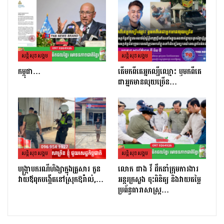
សន្តិសុខសង្គម
សន្តិសុខសង្គម
កម្ពុជា…
តេីមកពីគេអ្នកល្បីឈ្មោះ​ ឫមកពីគេ
ជាអ្នកមានលុយច្រេីន​…
សន្តិសុខសង្គម
សន្តិសុខសង្គម
បង្ក្រាបករណីហិង្សាក្នុងគ្រួសារ កូន
លោក ផាង វី ដឹកនាំក្រុមការងារ
វាយឪពុកបង្កើតនៅស្រុកឱរ៉ាល់,…
អន្តរក្រសួង ចុះពិនិត្យ និងវាយតម្លៃ
ប្រព័ន្ធធារាសាស្ត្រ…