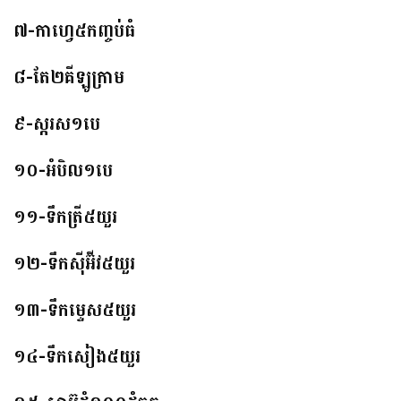
៧-កាហ្វេ៥កញ្ចប់ធំ
៨-តែ២គីឡូក្រាម
៩-ស្ករស១បេ
១០-អំបិល១បេ
១១-ទឹកត្រី៥យួរ
១២-ទឹកស៊ីអ៊ីវ៥យួរ
១៣-ទឹកម្ទេស៥យួរ
១៤-ទឹកសៀង៥យួរ