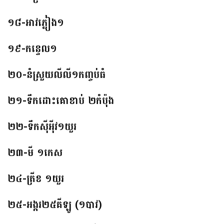
១៨-អាវភ្លៀង១
១៩-កន្ទេល១
២០-នំស្រួយលីលី១កញ្ចប់ធំ
២១-ទឹកដោះគោខាប់ ២កំប៉ុង
២២-ទឹកស៊ីអ៉ីវ១យួរ
២៣-មី ១កេស
២៤-ត្រីខ ១យួរ
២៥-អង្ករ២៥គីឡូ (១បាវ)