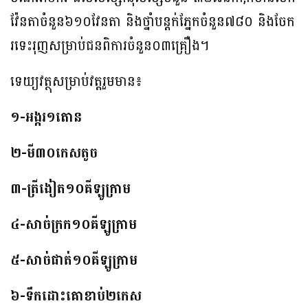
វ៉ែនតាចំនួន៦១០វែនតា និងថ្នាំបន្តក់ភ្នែកចំនួន៧៨០ និងចែក
រទេះរុញសម្រាប់ជនពិការចំនួន០៣គ្រឿង។
ទេយ្យវត្ថុសម្រាប់វត្តរួមមាន៖
១-អង្ករ១តោន
២-មី៣០កេសតូច
៣-ត្រីងៀត១០គីឡូក្រាម
៤-សាច់ក្រក១០គីឡូក្រាម
៥-សាច់ផាត់១០គីឡូក្រាម
៦-ទឹកដោះគោខាប់២កេស