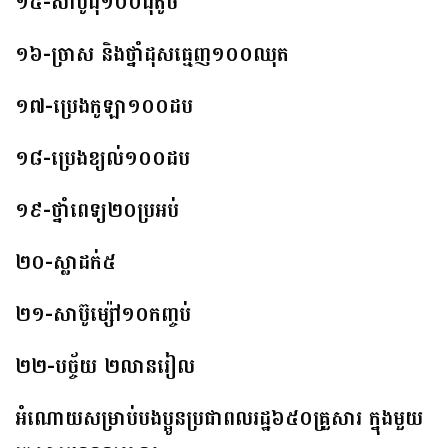
១៥-សាប៊ូដុំ១០០ដុំតូច
១៦-ច្រាស និងថ្នាំដុសធ្មេញ១០០ឈុត
១៧-ប្រេងកូឡា១០០ដប
១៨-ប្រេងខ្យល់១០០ដប
១៩-ថ្នាំពេទ្យ២០ប្រអប់
២០-ស្លាដក់៥
២១-សាប៊ូម្ស៉ៅ១០កញ្ចប់
២២-បច្ច័យ ២លានរៀល
អំណោយសម្រាប់បងប្អូនប្រជាពលរដ្ឋ៦៥០គ្រួសារ ក្នុងមួយ