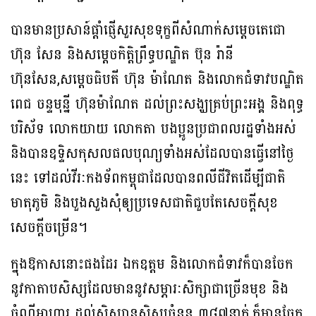
បានមានប្រសាន៍ផ្ដាំផ្ញើសួរសុខទុក្ខពីសំណាក់សម្ដេចតេជោ
ហ៊ុន សែន និងសម្ដេចកិត្តិព្រឹទ្ធបណ្ឌិត ប៊ុន រ៉ានី
ហ៊ុនសែន,សម្ដេចធិបតី ហ៊ុន ម៉ាណែត និងលោកជំទាវបណ្ឌិត
ពេជ ចន្ទមុន្នី ហ៊ុនម៉ាណែត ដល់ព្រះសង្ឃគ្រប់ព្រះអង្គ និងពុទ្ធ
បរិស័ទ លោកយាយ លោកតា បងប្អូនប្រជាពលរដ្ឋទាំងអស់
និងបានឧទ្ទិសកុសលផលបុណ្យទាំងអស់ដែលបានធ្វើនៅថ្ងៃ
នេះ ទៅដល់វីរៈកងទ័ពកម្ពុជាដែលបានពលីជីវិតដើម្បីជាតិ
មាតុភូមិ និងបួងសួងសុំឲ្យប្រទេសជាតិជួបតែសេចក្តីសុខ
សេចក្តីចម្រើន។
ក្នុងឱកាសនោះផងដែរ ឯកឧត្តម និងលោកជំទាវក៏បានចែក
នូវកាតាបសិស្សដែលមាននូវសម្ភារៈសិក្សាជាច្រើនមុខ និង
ចំណីអាហារ ដល់សិស្សានុសិស្សចំនួន ៣៨៧នាក់,ក៏មានចែក