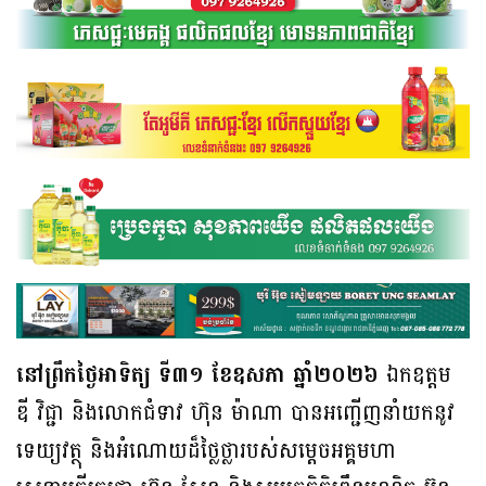
នៅព្រឹកថ្ងៃអាទិត្យ ទី៣១ ខែឧសភា ឆ្នាំ២០២៦
​ ឯកឧត្តម
ឌី វិជ្ជា និងលោកជំទាវ ហ៊ុន ម៉ាណា បានអញ្ជើញនាំយកនូវ
ទេយ្យវត្ថុ និងអំណោយដ៏ថ្លៃថ្លារបស់សម្តេចអគ្គមហា