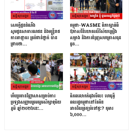
សន្តិសុខសង្គម
សន្តិសុខសង្គម
សេចក្ដីជូនដំណឹង
កម្ពុជា-WASME ពិភាក្សាអំពី
សូមជូនសាធារណជន និងមន្ត្រីរាជ
ឱកាសវិនិយោគលើវិស័យគ្រឿង
ការអាជ្ញាធរ គ្រប់ជាន់ថ្នាក់ បាន
សម្អាង និងការជំរុញសហគ្រាសធុន
ជ្រាបថា…
តូច…
សន្តិសុខសង្គម
សន្តិសុខសង្គម
ហឹបប្រធានវិញ្ញាសាសម្រាប់ការ
ពិភពលោកកំពុងមើល៖ ហេតុអ្វី
ប្រឡងសញ្ញាបត្រ​មធ្យមសិក្សាទុតិយ
ពលរដ្ឋកម្ពុជានៅតែមិន
ភូមិ ឆ្នាំ២០២៦នេះ…
អាចវិលត្រឡប់ទៅផ្ទះ? កុមារ
៦,០០០…