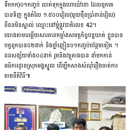
ទឹកកក)០១កញ្ចប់ លាក់ទុកក្នុងហោប៉ៅខោ ដែលពួកគេ
បានទិញ ក្នុងតំលៃ ១.៥០០រៀល(មួយម៉ឺនប្រាំពាន់រៀល)
ពីជនមិនស្គាល់ ឈ្មោះនៅម្តុំផ្លូវជាតិលេខ 42។
យោងតាមចម្លេីយសារភាពកម្លាំងសមត្ថកិច្ចបន្តឃាត់ ខ្លួនបាន
បក្ខពួកបាន០២នាក់ និងថ្នាំញៀន០១កញ្ចប់បន្ថែមទៀត ។
ជនសង្ស័យទាំង០៤នាក់ រួមនិងវត្ថុតាងបាន នាំមកកាន់
អធិការដ្ធានស្រុកអង្គស្នួល ដើម្បីកសាងសំណុំរឿងចាត់ការ
តាមនីតិវិធី៕