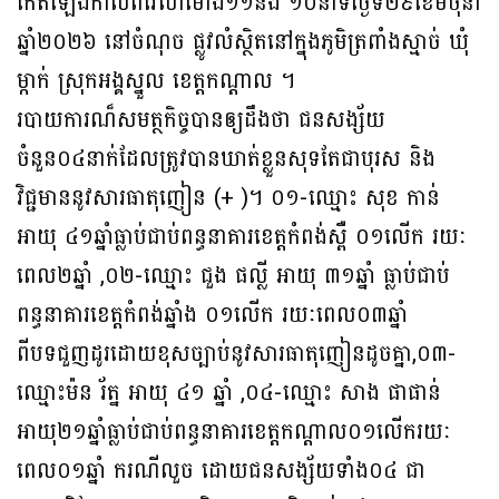
កើតឡើងកាលពីវេលាម៉ោង១១និង ១០នាទីថ្ងៃទី២៩ខែមិថុនា
ឆ្នាំ២០២៦ នៅចំណុច ផ្លូវលំស្ថិតនៅក្នុងភូមិត្រពាំងស្មាច់ ឃុំ
ម្កាក់ ស្រុកអង្គស្នួល ខេត្តកណ្ដាល ។
របាយការណ៏សមត្ថកិច្ចបានឲ្យដឹងថា ជនសង្ស័យ
ចំនួន០៤នាក់ដែលត្រូវបានឃាត់ខ្លួនសុទតែជាបុរស និង
វិជ្ជមាននូវសារធាតុញៀន (+ )។ ០១-ឈ្មោះ សុខ កាន់
អាយុ ៤១ឆ្នាំធ្លាប់ជាប់ពន្ធនាគារខេត្តកំពង់ស្ពឺ ០១លេីក រយៈ
ពេល២ឆ្នាំ ,០២-ឈ្មោះ ជួង ផល្លី អាយុ ៣១ឆ្នាំ ធ្លាប់ជាប់
ពន្ធនាគារខេត្តកំពង់ឆ្នាំង ០១លេីក រយៈពេល០៣ឆ្នាំ
ពីបទជួញដូរដោយខុសច្បាប់នូវសារធាតុញៀនដូចគ្នា,០៣-
ឈ្មោះម៉ន រ័ត្ន អាយុ ៤១ ឆ្នាំ ,០៤-ឈ្មោះ សាង ផាផាន់
អាយុ២១ឆ្នាំធ្លាប់ជាប់ពន្ធនាគារខេត្តកណ្តាល០១លេីករយៈ
ពេល០១ឆ្នាំ ករណីលួច ដោយជនសង្ស័យទាំង០៤ ជា