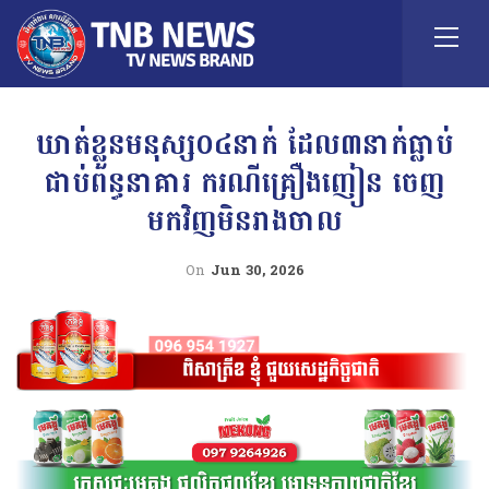
ឃាត់ខ្លួនមនុស្ស០៤នាក់ ដែល៣នាក់ធ្លាប់
ជាប់ពន្ធនាគារ ករណីគ្រឿងញៀន ចេញ
មកវិញមិនរាងចាល
On
Jun 30, 2026