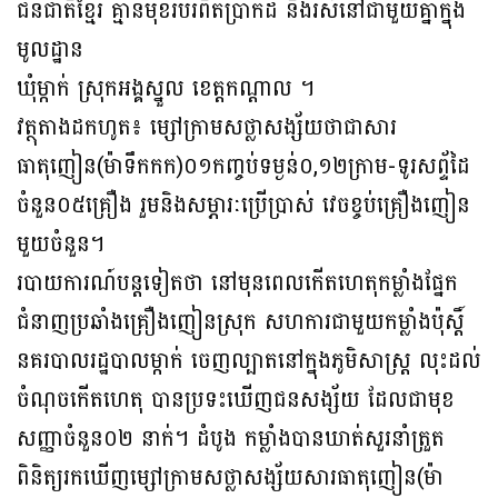
ជនជាតិខ្មែរ គ្មានមុខរបរពិតប្រាកដ និងរស់នៅជាមួយគ្នាក្នុង
មូលដ្ឋាន
ឃុំម្កាក់ ស្រុកអង្គស្នួល ខេត្តកណ្តាល ។
វត្ថុតាងដកហូត៖ ម្សៅក្រាមសថ្លាសង្ស័យថាជាសារ
ធាតុញៀន(ម៉ាទឹកកក)០១កញ្ចប់ទម្ងន់០,១២ក្រាម-ទូរសព្ទ័ដៃ
ចំនួន០៥គ្រឿង រួមនិងសម្ភារៈប្រើប្រាស់ វេចខ្ចប់គ្រឿងញៀន
មួយចំនួន។
របាយការណ៍បន្តទៀតថា នៅមុនពេលកេីតហេតុកម្លាំងផ្នែក
ជំនាញប្រឆាំងគ្រឿងញៀនស្រុក សហការជាមួយកម្លាំងប៉ុស្តិ៍
នគរបាលរដ្ឋបាលម្កាក់ ចេញល្បាតនៅក្នុងភូមិសាស្ត្រ លុះដល់
ចំណុចកេីតហេតុ បានប្រទះឃេីញជនសង្ស័យ ដែលជាមុខ
សញ្ញាចំនួន០២ នាក់។ ដំបូង កម្លាំងបានឃាត់សួរនាំត្រួត
ពិនិត្យរកឃេីញម្សៅក្រាមសថ្លាសង្ស័យសារធាតុញៀន(ម៉ា