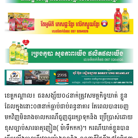
ខេត្តកណ្តាល៖ ជនសង្ស័យ០៤នាក់ត្រូវសមត្ថកិច្ចឃាត់ ខ្លួន
ដែលក្នុងនោះ០៣នាក់ធ្លាប់ជាប់ពន្ធនាគារ តែពេលបានចេញ
មកវិញមិនរាងចាលករណីជួញដូររក្សាទុកនិង ប្រើប្រាស់ដោយ
ខុសច្បាប់សារធាតុញៀន( ម៉ាទឹកកក)។ ករណីឃាត់ខ្លួនបាន