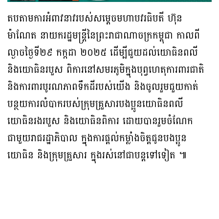
តបតាមការអំពាវនាវរបស់សម្តេចមហាបវរធិបតី ហ៊ុន
ម៉ាណែត នាយករដ្ឋមន្ត្រីនៃព្រះរាជាណាចក្រកម្ពុជា កាលពី
ល្ងាចថ្ងៃទី២៩ កក្កដា ២០២៥ ដើម្បីជួយដល់យោធិនពលី
និងយោធិនរបួស ពិការនៅសមរភូមិក្នុងបុព្វហេតុការពារជាតិ
និងការពារបូរណភាពទឹកដីរបស់យើង និងចូលរួមជួយកាត់
បន្ថយការលំបាករបស់ក្រុមគ្រួសារបងប្អូនយោធិនពលី
យោធិនរងរបួស និងយោធិនពិការ ដោយបានរួមចំណែក
ជាមួយរាជរដ្ឋាភិបាល ក្នុងការផ្ដល់កម្លាំងចិត្តជូនបងប្អូន
យោធិន និងក្រុមគ្រួសារ ក្នុងរស់នៅជាបន្តទៅទៀត ៕