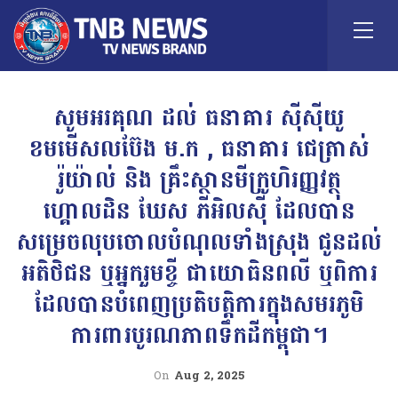
សូមអរគុណ ដល់ ធនាគារ ស៊ីស៊ីយូ
ខមមើសលប៊ែង ម.ក , ធនាគារ ជេត្រាស់
រ៉ូយ៉ាល់ និង គ្រឹះស្ថានមីក្រូហិរញ្ញវត្ថុ
ហ្គោលដិន ឃែស ភីអិលស៊ី ដែលបាន
សម្រេចលុបចោលបំណុលទាំងស្រុង ជូនដល់
អតិថិជន ឬអ្នករួមខ្ចី ជាយោធិនពលី ឬពិការ
ដែលបានបំពេញប្រតិបត្តិការក្នុងសមរភូមិ
ការពារបូរណភាពទឹកដីកម្ពុជា។
On
Aug 2, 2025