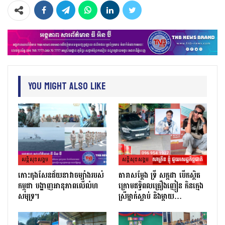
You Might Also Like
សន្តិសុខសង្គម
សន្តិសុខសង្គម
កោះកុងសែនជ័យនាវាចម្បាំងរបស់
តារាសម្ដែង ទ្រី សក្កដា បើកស្ថិត
កម្ពុជា បង្ហាញអានុភាពលើលំហ
ក្រោមឥទ្ធិពលគ្រឿងញៀន កិនក្មេង
សមុទ្រ។
ស្រីម្នាក់ស្លាប់ និងម្ដាយ…