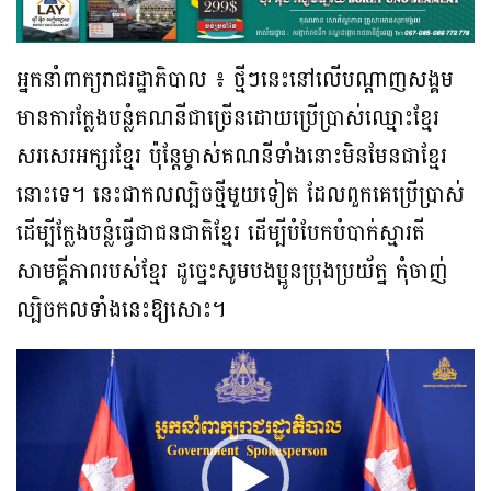
អ្នកនាំពាក្យរាជរដ្ឋាភិបាល ៖ ថ្មីៗនេះនៅលើបណ្តាញសង្គម
មានការក្លែងបន្លំគណនីជាច្រើនដោយប្រើប្រាស់ឈ្មោះខ្មែរ
សរសេរអក្សរខ្មែរ ប៉ុន្តែម្ចាស់គណនីទាំងនោះមិនមែនជាខ្មែរ
នោះទេ។ នេះជាកលល្បិចថ្មីមួយទៀត ដែលពួកគេប្រើប្រាស់
ដើម្បីក្លែងបន្លំធ្វើជាជនជាតិខ្មែរ ដើម្បីបំបែកបំបាក់ស្មារតី
សាមគ្គីភាពរបស់ខ្មែរ ដូច្នេះសូមបងប្អូនប្រុងប្រយ័ត្ន កុំចាញ់
ល្បិចកលទាំងនេះឱ្យសោះ។
Video
Player