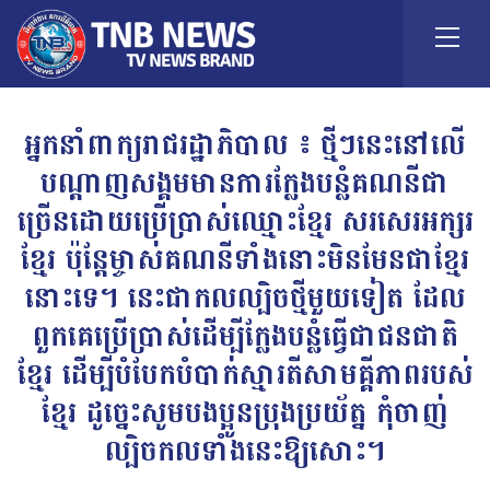
អ្នកនាំពាក្យរាជរដ្ឋាភិបាល ៖ ថ្មីៗនេះនៅលើ
បណ្តាញសង្គមមានការក្លែងបន្លំគណនីជា
ច្រើនដោយប្រើប្រាស់ឈ្មោះខ្មែរ សរសេរអក្សរ
ខ្មែរ ប៉ុន្តែម្ចាស់គណនីទាំងនោះមិនមែនជាខ្មែរ
នោះទេ។ នេះជាកលល្បិចថ្មីមួយទៀត ដែល
ពួកគេប្រើប្រាស់ដើម្បីក្លែងបន្លំធ្វើជាជនជាតិ
ខ្មែរ ដើម្បីបំបែកបំបាក់ស្មារតីសាមគ្គីភាពរបស់
ខ្មែរ ដូច្នេះសូមបងប្អូនប្រុងប្រយ័ត្ន កុំចាញ់
ល្បិចកលទាំងនេះឱ្យសោះ។