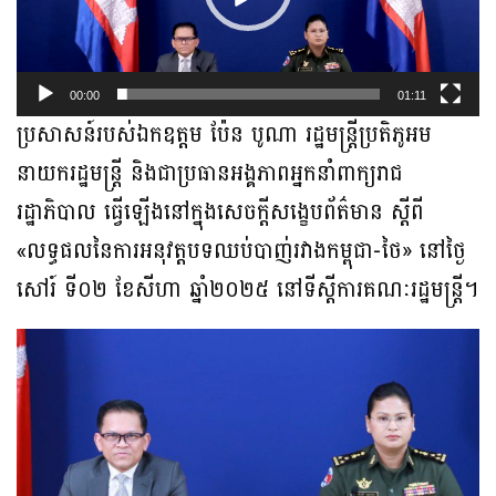
00:00
01:11
ប្រសាសន៍របស់ឯកឧត្តម ប៉ែន បូណា រដ្ឋមន្ត្រីប្រតិភូអម
នាយករដ្ឋមន្ត្រី និងជាប្រធានអង្គភាពអ្នកនាំពាក្យរាជ
រដ្ឋាភិបាល ធ្វើឡើងនៅក្នុងសេចក្តីសង្ខេបព័ត៌មាន ស្តីពី
«លទ្ធផលនៃការអនុវត្តបទឈប់បាញ់រវាងកម្ពុជា-ថៃ» នៅថ្ងៃ
សៅរ៍ ទី០២ ខែសីហា ឆ្នាំ២០២៥ នៅទីស្តីការគណៈរដ្ឋមន្ត្រី។