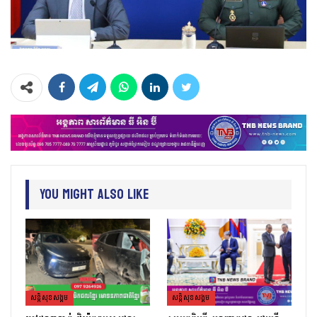
You Might Also Like
សន្តិសុខសង្គម
សន្តិសុខសង្គម