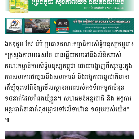
ឯកឧត្តម កែវ រ៉េមី ប្រធានគណៈកម្មាធិការសិទ្ធិមនុស្សកម្ពុជា៖
“ក្រសួងការបរទេសថៃ បានឆ្លើយតបទៅនឹងលិខិតរបស់
គណៈកម្មាធិការសិទ្ធិមនុស្សកម្ពុជា ដោយបង្ហាញពីសុឆន្ទៈក្នុង
ការសហការជាមួយនឹងសហគមន៍ និងអង្គការអន្តរជាតិនានា
ដើម្បីចុះទៅពិនិត្យមើលស្ថានភាពរបស់កងទ័ពកម្ពុជាចំនួន
១៨នាក់ដែលកំពុងឃុំខ្លួន។ សហគមន៍អន្តរជាតិ និង អង្គការ
អន្តរជាតិនានាកំពុងផ្តោតទៅលើទាហ៊ាន ១៨រូបរបស់យើង”
៕