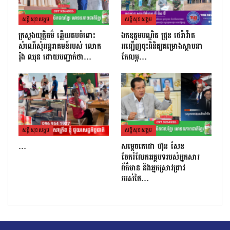
សន្តិសុខសង្គម
សន្តិសុខសង្គម
ក្រសួងយុត្តិធម៌ ឆ្លើយតបចំពោះ
ឯកឧត្តមបណ្ឌិត ជ្រុន ថេរ៉ាវ៉ាត
សំណើសុំអន្តរាគមន៍របស់ លោក
អញ្ជើញចុះពិនិត្យគម្រោងស្ថាបនា
រ៉ុង ឈុន ដោយបញ្ជាក់ថា…
កែលម្អ…
សន្តិសុខសង្គម
សន្តិសុខសង្គម
…
សម្តេចតេជោ ហ៊ុន សែន
ចែករំលែកអត្ថបទរបស់អ្នកសារ
ព័ត៌មាន និងអ្នកស្រាវជ្រាវ
របស់ថៃ…