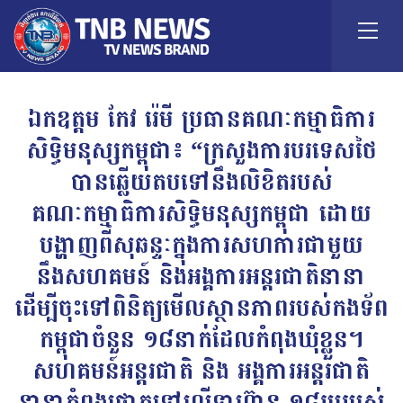
ឯកឧត្តម កែវ រ៉េមី ប្រធានគណៈកម្មាធិការ
សិទ្ធិមនុស្សកម្ពុជា៖ “ក្រសួងការបរទេសថៃ
បានឆ្លើយតបទៅនឹងលិខិតរបស់
គណៈកម្មាធិការសិទ្ធិមនុស្សកម្ពុជា ដោយ
បង្ហាញពីសុឆន្ទៈក្នុងការសហការជាមួយ
នឹងសហគមន៍ និងអង្គការអន្តរជាតិនានា
ដើម្បីចុះទៅពិនិត្យមើលស្ថានភាពរបស់កងទ័ព
កម្ពុជាចំនួន ១៨នាក់ដែលកំពុងឃុំខ្លួន។
សហគមន៍អន្តរជាតិ និង អង្គការអន្តរជាតិ
នានាកំពុងផ្តោតទៅលើទាហ៊ាន ១៨រូបរបស់